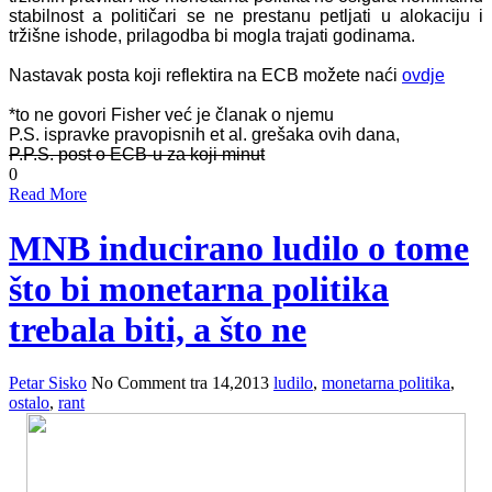
stabilnost a političari se ne prestanu petljati u alokaciju i
tržišne ishode, prilagodba bi mogla trajati godinama.
Nastavak posta koji reflektira na ECB možete naći
ovdje
*to ne govori Fisher već je članak o njemu
P.S. ispravke pravopisnih et al. grešaka ovih dana,
P.P.S. post o ECB-u za koji minut
0
Read More
MNB inducirano ludilo o tome
što bi monetarna politika
trebala biti, a što ne
Petar Sisko
No Comment
tra 14,2013
ludilo
,
monetarna politika
,
ostalo
,
rant