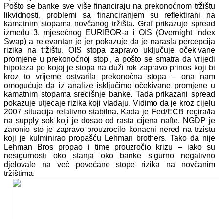
Pošto se banke sve više financiraju na prekonoćnom tržištu
likvidnosti, problemi sa financiranjem su reflektirani na
kamatnim stopama novčanog tržišta. Graf prikazuje spread
između 3. mjesečnog EURIBOR-a i OIS (Overnight Index
Swap) a relevantan je jer pokazuje da je narasla percepcija
rizika na tržištu. OIS stopa zapravo uključuje očekivane
promjene u prekonoćnoj stopi, a pošto se smatra da vrijedi
hipoteza po kojoj je stopa na duži rok zapravo prinos koji bi
kroz to vrijeme ostvarila prekonoćna stopa – ona nam
omogućuje da iz analize isključimo očekivane promjene u
kamatnim stopama središnje banke. Tada prikazani spread
pokazuje utjecaje rizika koji vladaju. Vidimo da je kroz cijelu
2007 situacija relativno stabilna. Kada je Fed/ECB regira/la
na supply sok koji je dosao od rasta cijena nafte, NGDP je
zaronio sto je zapravo prouzrocilo konacni nered na trzistu
koji je kulminirao propašću Lehman brothers. Tako da nije
Lehman Bros propao i time prouzročio krizu – iako su
nesigurnosti oko stanja oko banke sigurno negativno
djelovale na već povećane stope rizika na novčanim
tržištima.