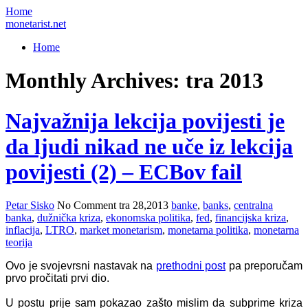
Home
monetarist.net
Home
Monthly Archives: tra 2013
Najvažnija lekcija povijesti je
da ljudi nikad ne uče iz lekcija
povijesti (2) – ECBov fail
Petar Sisko
No Comment
tra 28,2013
banke
,
banks
,
centralna
banka
,
dužnička kriza
,
ekonomska politika
,
fed
,
financijska kriza
,
inflacija
,
LTRO
,
market monetarism
,
monetarna politika
,
monetarna
teorija
Ovo je svojevrsni nastavak na
prethodni post
pa preporučam
prvo pročitati prvi dio.
U postu prije sam pokazao zašto mislim da subprime kriza