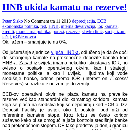
HNB ukida kamatu na rezerve!
Petar Sisko
No Comment
tra 11,2013
deprecijacija
,
ECB
,
ekonomska politika
,
fed
,
HNB
,
interna devalvacija
,
ior
,
kamata
,
krediti
,
monetarna politika
,
porezi
,
rezerve
,
slavko linić
,
socijalizam
,
tečaj
,
tržište novca
Ok, lažem – smanjuje je na 0%.
Od jučerašnje sjednice
vijeća HNB-a
, odlučeno je da će doći
do smanjenja kamate na prekonoćne depozite banaka kod
HNB-a. Zasad iz svijeta imamo nekoliko iskustava s IOR, no
ovisno o postavki operativnog okvira, kao i strategiji
monetarne politike, a kao i uvijek, i ljudima koji vode
središnje banke, odnos prema IOR (Interest on /Excess/
Reserves) se razlikuje od zemlje do zemlje.
ECB-ov operativni okvir ne plaća kamatu na prevelike
rezerve već kao standardni dio kamatnog koridora, kamata
koja se plaća na sredstva koji se deponiraju kod ECB-a, tzv.
Deposit Facility je uvijek oko 1 postotni bod niži od
referentne kamatne stope. Kroz krizu se često koridor
sužavao kako bi se omogućila jača kontrola središnje banke
nad prekonoćnom stopom. DF tako predstavlja donju granicu