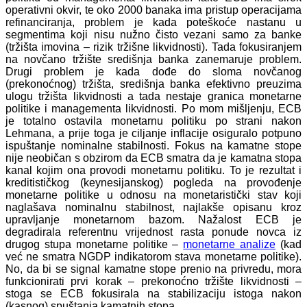
operativni okvir, te oko 2000 banaka ima pristup operacijama
refinanciranja, problem je kada poteškoće nastanu u
segmentima koji nisu nužno čisto vezani samo za banke
(tržišta imovina – rizik tržišne likvidnosti). Tada fokusiranjem
na novčano tržište središnja banka zanemaruje problem.
Drugi problem je kada dođe do sloma novčanog
(prekonoćnog) tržišta, središnja banka efektivno preuzima
ulogu tržišta likvidnosti a tada nestaje granica monetarne
politike i managementa likvidnosti. Po mom mišljenju, ECB
je totalno ostavila monetarnu politiku po strani nakon
Lehmana, a prije toga je ciljanje inflacije osiguralo potpuno
ispuštanje nominalne stabilnosti. Fokus na kamatne stope
nije neobičan s obzirom da ECB smatra da je kamatna stopa
kanal kojim ona provodi monetarnu politiku. To je rezultat i
kreditističkog (keynesijanskog) pogleda na provođenje
monetarne politike u odnosu na monetaristički stav koji
naglašava nominalnu stabilnost, najlakše opisanu kroz
upravljanje monetarnom bazom. Nažalost ECB je
degradirala referentnu vrijednost rasta ponude novca iz
drugog stupa monetarne politike –
monetarne analize
(kad
već ne smatra NGDP indikatorom stava monetarne politike).
No, da bi se signal kamatne stope prenio na privredu, mora
funkcionirati prvi korak – prekonoćno tržište likvidnosti –
stoga se ECB fokusirala na stabilizaciju istoga nakon
(kasnog) spuštanja kamatnih stopa.