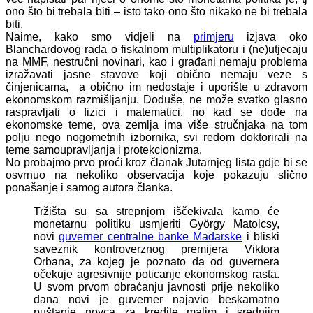
ono što bi trebala biti – isto tako ono što nikako ne bi trebala
biti.
Naime, kako smo vidjeli na
primjeru
izjava oko
Blanchardovog rada o fiskalnom multiplikatoru i (ne)utjecaju
na MMF, nestručni novinari, kao i građani nemaju problema
izražavati jasne stavove koji obično nemaju veze s
činjenicama, a obično im nedostaje i uporište u zdravom
ekonomskom razmišljanju. Doduše, ne može svatko glasno
raspravljati o fizici i matematici, no kad se dođe na
ekonomske teme, ova zemlja ima više stručnjaka na tom
polju nego nogometnih izbornika, svi redom doktorirali na
teme samoupravljanja i protekcionizma.
No probajmo prvo proći kroz članak Jutarnjeg lista gdje bi se
osvrnuo na nekoliko observacija koje pokazuju slično
ponašanje i samog autora članka.
Tržišta su sa strepnjom iščekivala kamo će
monetarnu politiku usmjeriti György Matolcsy,
novi
guverner centralne banke Mađarske
i bliski
saveznik kontroverznog premijera Viktora
Orbana, za kojeg je poznato da od guvernera
očekuje agresivnije poticanje ekonomskog rasta.
U svom prvom obraćanju javnosti prije nekoliko
dana novi je guverner najavio beskamatno
puštanje novca za kredite malim i srednjim