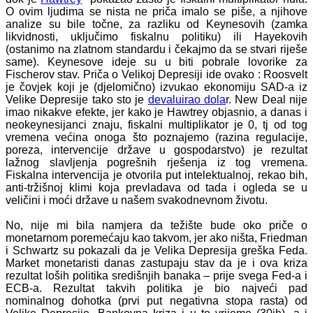
O ovim ljudima se nista ne priča imalo se piše, a njihove
analize su bile točne, za razliku od Keynesovih (zamka
likvidnosti, uključimo fiskalnu politiku) ili Hayekovih
(ostanimo na zlatnom standardu i čekajmo da se stvari riješe
same). Keynesove ideje su u biti pobrale lovorike za
Fischerov stav. Priča o Velikoj Depresiji ide ovako : Roosvelt
je čovjek koji je (djelomično) izvukao ekonomiju SAD-a iz
Velike Depresije tako sto je
devaluirao dola
r. New Deal nije
imao nikakve efekte, jer kako je Hawtrey objasnio, a danas i
neokeynesijanci znaju, fiskalni multiplikator je 0, tj od tog
vremena većina onoga što poznajemo (razina regulacije,
poreza, intervencije države u gospodarstvo) je rezultat
lažnog slavljenja pogrešnih rješenja iz tog vremena.
Fiskalna intervencija je otvorila put intelektualnoj, rekao bih,
anti-tržišnoj klimi koja prevladava od tada i ogleda se u
veličini i moći države u našem svakodnevnom životu.
No, nije mi bila namjera da težište bude oko priče o
monetarnom poremećaju kao takvom, jer ako ništa, Friedman
i Schwartz su pokazali da je Velika Depresija greška Feda.
Market monetaristi danas zastupaju stav da je i ova kriza
rezultat loših politika središnjih banaka – prije svega Fed-a i
ECB-a. Rezultat takvih politika je bio najveći pad
nominalnog dohotka (prvi put negativna stopa rasta) od