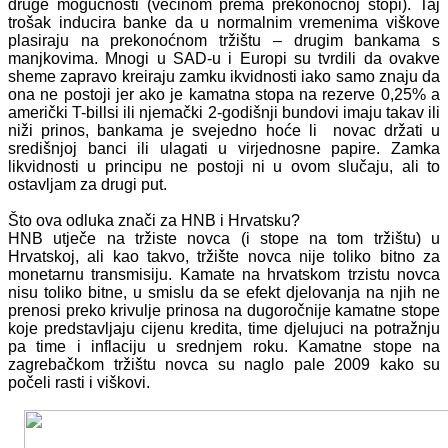
druge mogućnosti (većinom prema prekonoćnoj stopi). Taj
trošak inducira banke da u normalnim vremenima viškove
plasiraju na prekonoćnom tržištu – drugim bankama s
manjkovima. Mnogi u SAD-u i Europi su tvrdili da ovakve
sheme zapravo kreiraju zamku ikvidnosti iako samo znaju da
ona ne postoji jer ako je kamatna stopa na rezerve 0,25% a
američki T-billsi ili njemački 2-godišnji bundovi imaju takav ili
niži prinos, bankama je svejedno hoće li novac držati u
središnjoj banci ili ulagati u virjednosne papire. Zamka
likvidnosti u principu ne postoji ni u ovom slučaju, ali to
ostavljam za drugi put.
Što ova odluka znači za HNB i Hrvatsku?
HNB utječe na tržiste novca (i stope na tom tržištu) u
Hrvatskoj, ali kao takvo, tržište novca nije toliko bitno za
monetarnu transmisiju. Kamate na hrvatskom trzistu novca
nisu toliko bitne, u smislu da se efekt djelovanja na njih ne
prenosi preko krivulje prinosa na dugoročnije kamatne stope
koje predstavljaju cijenu kredita, time djelujuci na potražnju
pa time i inflaciju u srednjem roku. Kamatne stope na
zagrebačkom tržištu novca su naglo pale 2009 kako su
počeli rasti i viškovi.