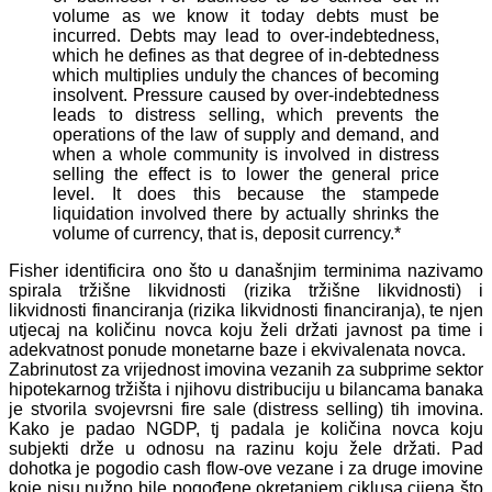
volume as we know it today debts must be
incurred. Debts may lead to over-indebtedness,
which he defines as that degree of in-debtedness
which multiplies unduly the chances of becoming
insolvent. Pressure caused by over-indebtedness
leads to distress selling, which prevents the
operations of the law of supply and demand, and
when a whole community is involved in distress
selling the effect is to lower the general price
level. It does this because the stampede
liquidation involved there by actually shrinks the
volume of currency, that is, deposit currency.*
Fisher identificira ono što u današnjim terminima nazivamo
spirala tržišne likvidnosti (rizika tržišne likvidnosti) i
likvidnosti financiranja (rizika likvidnosti financiranja), te njen
utjecaj na količinu novca koju želi držati javnost pa time i
adekvatnost ponude monetarne baze i ekvivalenata novca.
Zabrinutost za vrijednost imovina vezanih za subprime sektor
hipotekarnog tržišta i njihovu distribuciju u bilancama banaka
je stvorila svojevrsni fire sale (distress selling) tih imovina.
Kako je padao NGDP, tj padala je količina novca koju
subjekti drže u odnosu na razinu koju žele držati. Pad
dohotka je pogodio cash flow-ove vezane i za druge imovine
koje nisu nužno bile pogođene okretanjem ciklusa cijena što