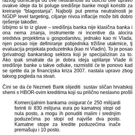
razlog odmicanja od ove neutralnosti su obično bile upravo
ovakve ideje da bi poluge središnje banke mogli koristiti za
kreiranje “blagostanja”. Najbolji put prema neutralnosti je
NGDP level targeting, ciljanje nivoa inflacije može biti dobro
rješenje također.
Izbijmo si to iz glave – središnja banka nije klasična banka i
ona nema znanja, instrumente ni incentive da alocira
sredstva projektima u gospodarstvu, jednako kao ni Vlada,
njen posao nije definiranje pobjednika tržišne utakmice, tj
evaluacija projekata poduzetnika (kao ni Vladin). To je posao
(privatnog) bankarskog sektora koji je specijaliziran za to.
Ako ipak smatrate da je dobra ideja uplitanje Vlade ili
središnje banke u takve odluke, razmisliti će te ponovo kad
se sjetite da je financijska kriza 2007. nastala upravo zbog
takvog pogleda na stvari.
Čini se da će Nezmeti Bank slijediti sustav sličan hrvatskoj
shemi s HBOR-ovim kreditima koji su prilično neslavno prošli
Komercijalnim bankama osigurat će 250 milijardi
forinti ili 830 milijuna eura po kamatnoj stopi od
nula posto, a mogu ih ponuditi malim i srednjim
poduzećima po stopi od najviše dva posto.
Kamatne stope za kredite poduzećima inače
premašuju i 10 posto.