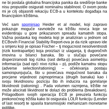
ne bi postala globalna financijska panika da središnje banke
nisu propustile osigurati nominalnu stabilnost. O ovom postu
mi je cilj objasniti rekaciju ECB-a u kontekstu događaja na
financijskim tržištima.
Već sam
spominjao
Heider et al model, koji zapravo
pokazuje moguće ravnoteže na tržištu novca koje se
evidentiraju u gore prikazanom spreadu kamatnih stopa.
Važna postavka tog modela koji je analiziran u jednom od
ECBovih Financial Stability Report-ova je da rizik upravo ide
u smjeru koji je opisao Fischer – tj mogucnost nesolventnosti
(rizik kontrapartije) koja proizlazi iz ulaganja, tj dugoročnih
imovina u bilanci banaka, što u slučaju povećane
disperziranosti tog rizika (rast delta-p) povećava asimetriju
informacija (sad opći nivo rizika – p), podiže kamatnu stopu
(adverse selection/rationing) – očekivanja postaju
samoispunjujuća, što u povećava mogućnost banaka da
procjene vrijednost zajmoprimaca (drugih banaka) kao i
svoju likvidnosnu poziciju što ih inducira na gomilanje
likvidnosti (rationing) . Pada volumen razmjena, tržište ne
može alocirati likvidnost te dolazi do problema (breakdown).
Prilagodbom svojih operacija ECB je preuzela funkciju
prekonoćnog tržišta kako bi osigurala LOLR funkciju (Lender
of last resort) te spasila transmisijski mehanizam monetarne
politike.