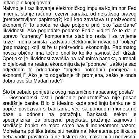
inflacija o kojoj govori.
Naivno je i razlikovanje elektroničkog impulsa kojim npr. Fed
mijenja stanje računa rezervi banaka, od nekakvog pravog
(pretpostavljam papirnog?) koji kao završava u proizvodnoj
ekonomiji? To upoće ne daje potporu priči oko “zadržane”
likvidnosti. Ako pogledate podatke Fed-a vidjeti će te da je
upravo “currency” komponenta stabilno rasla i za vrijeme
krize – nema smisla razdvajati elektronički novac od “boljeg”
(papirnatog) koji stiže u proizvodnu ekonomiju. Papirnatog
novca obično ima točno onoliko koliko javnost želi držati.
Opet ako je likvidnost završila na računima banaka, a trebali
bi djelovati na realnu ekonomiju da je “poprave”, zašto je sad
odjednom to odgađanje “prijeko potrebnih promjena u
ekonomiji”. Ako je to odgađanje tih promjena, zašto je onda
dobro ovo što Mađari rade?
Što bi trebalo ponijeti iz ovog nasumično nabacanog posta?
1. Gospodarski rast i poticanje poduzetništva nije posao
središnje banke. Bilo bi idealno kada središnju banku ne bi
uopće povezivali s bankama, već sa ponudom monetarne
baze u odnosu na potražnju. Bankarski sektor je
specijaliziran za procjenu projekata, pružanje zajmova i
središnja banka se mora samo baviti monetarnom bazom.
Monetarna politika treba biti neutralna. Monetarna politika se
treba voditi pravilima, a ne diskrecijski, makar bila i neovisna.