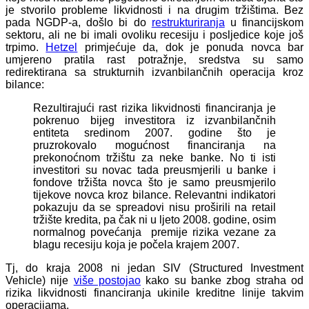
je stvorilo probleme likvidnosti i na drugim tržištima. Bez
pada NGDP-a, došlo bi do
restrukturiranja
u financijskom
sektoru, ali ne bi imali ovoliku recesiju i posljedice koje još
trpimo.
Hetzel
primjećuje da, dok je ponuda novca bar
umjereno pratila rast potražnje, sredstva su samo
redirektirana sa strukturnih izvanbilančnih operacija kroz
bilance:
Rezultirajući rast rizika likvidnosti financiranja je
pokrenuo bijeg investitora iz izvanbilančnih
entiteta sredinom 2007. godine što je
pruzrokovalo mogućnost financiranja na
prekonoćnom tržištu za neke banke. No ti isti
investitori su novac tada preusmjerili u banke i
fondove tržišta novca što je samo preusmjerilo
tijekove novca kroz bilance. Relevantni indikatori
pokazuju da se spreadovi nisu proširili na retail
tržište kredita, pa čak ni u ljeto 2008. godine, osim
normalnog povećanja premije rizika vezane za
blagu recesiju koja je počela krajem 2007.
Tj, do kraja 2008 ni jedan SIV (Structured Investment
Vehicle) nije
više postojao
kako su banke zbog straha od
rizika likvidnosti financiranja ukinile kreditne linije takvim
operacijama.