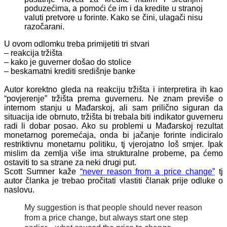
poduzećima, a pomoći će im i da kredite u stranoj
valuti pretvore u forinte. Kako se čini, ulagači nisu
razočarani.
U ovom odlomku treba primijetiti tri stvari
– reakcija tržišta
– kako je guverner došao do stolice
– beskamatni krediti središnje banke
Autor korektno gleda na reakciju tržišta i interpretira ih kao
“povjerenje” tržišta prema guverneru. Ne znam previše o
internom stanju u Mađarskoj, ali sam prilično siguran da
situacija ide obrnuto, tržišta bi trebala biti indikator guverneru
radi li dobar posao. Ako su problemi u Mađarskoj rezultat
monetarnog poremećaja, onda bi jačanje forinte indiciralo
restriktivnu monetarnu politiku, tj vjerojatno loš smjer. Ipak
mislim da zemlja više ima strukturalne probeme, pa ćemo
ostaviti to sa strane za neki drugi put.
Scott Sumner kaže
“never reason from a price change”
tj
autor članka je trebao pročitati vlastiti članak prije odluke o
naslovu.
My suggestion is that people should never reason
from a price change, but always start one step