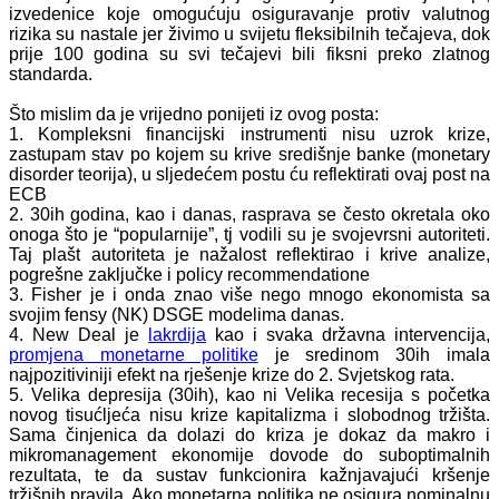
izvedenice koje omogućuju osiguravanje protiv valutnog
rizika su nastale jer živimo u svijetu fleksibilnih tečajeva, dok
prije 100 godina su svi tečajevi bili fiksni preko zlatnog
standarda.
Što mislim da je vrijedno ponijeti iz ovog posta:
1. Kompleksni financijski instrumenti nisu uzrok krize,
zastupam stav po kojem su krive središnje banke (monetary
disorder teorija), u sljedećem postu ću reflektirati ovaj post na
ECB
2. 30ih godina, kao i danas, rasprava se često okretala oko
onoga što je “popularnije”, tj vodili su je svojevrsni autoriteti.
Taj plašt autoriteta je nažalost reflektirao i krive analize,
pogrešne zaključke i policy recommendatione
3. Fisher je i onda znao više nego mnogo ekonomista sa
svojim fensy (NK) DSGE modelima danas.
4. New Deal je
lakrdija
kao i svaka državna intervencija,
promjena monetarne politike
je sredinom 30ih imala
najpozitiviniji efekt na rješenje krize do 2. Svjetskog rata.
5. Velika depresija (30ih), kao ni Velika recesija s početka
novog tisućljeća nisu krize kapitalizma i slobodnog tržišta.
Sama činjenica da dolazi do kriza je dokaz da makro i
mikromanagement ekonomije dovode do suboptimalnih
rezultata, te da sustav funkcionira kažnjavajući kršenje
tržišnih pravila. Ako monetarna politika ne osigura nominalnu