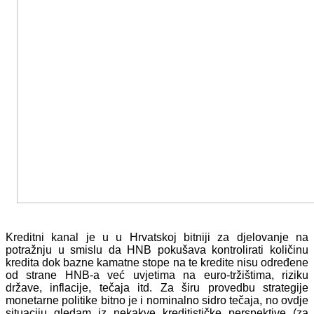
Kreditni kanal je u u Hrvatskoj bitniji za djelovanje na
potražnju u smislu da HNB pokušava kontrolirati količinu
kredita dok bazne kamatne stope na te kredite nisu određene
od strane HNB-a već uvjetima na euro-tržištima, riziku
države, inflacije, tečaja itd. Za širu provedbu strategije
monetarne politike bitno je i nominalno sidro tečaja, no ovdje
situaciju gledam iz nekakve kreditističke perspektive (za