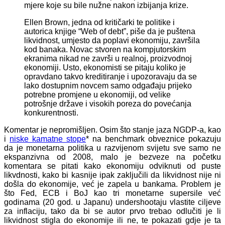
mjere koje su bile nužne nakon izbijanja krize.
Ellen Brown, jedna od kritičarki te politike i
autorica knjige “Web of debt”, piše da je puštena
likvidnost, umjesto da poplavi ekonomiju, završila
kod banaka. Novac stvoren na kompjutorskim
ekranima nikad ne završi u realnoj, proizvodnoj
ekonomiji. Usto, ekonomisti se pitaju koliko je
opravdano takvo kreditiranje i upozoravaju da se
lako dostupnim novcem samo odgađaju prijeko
potrebne promjene u ekonomiji, od velike
potrošnje države i visokih poreza do povećanja
konkurentnosti.
Komentar je nepromišljen. Osim što stanje jaza NGDP-a, kao
i
niske kamatne stope
* na benchmark obveznice pokazuju
da je monetarna politika u razvijenom svijetu sve samo ne
ekspanzivna od 2008, malo je bezveze na početku
komentara se pitati kako ekonomiju odviknuti od puste
likvdnosti, kako bi kasnije ipak zaključili da likvidnost nije ni
došla do ekonomije, već je zapela u bankama. Problem je
što Fed, ECB i BoJ kao tri monetarne supersile već
godinama (20 god. u Japanu) undershootaju vlastite ciljeve
za inflaciju, tako da bi se autor prvo trebao odlučiti je li
likvidnost stigla do ekonomije ili ne, te pokazati gdje je ta