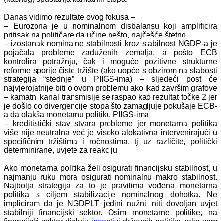
Danas vidimo rezultate ovog fokusa –
– Eurozona je u nominalnom disbalansu koji amplificira
pritisak na političare da učine nešto, najčešće štetno
– izostanak nominalne stabilnosti kroz stabilnost NGDP-a je
pojačala probleme zaduženih zemalja, a pošto ECB
kontrolira potražnju, čak i moguće pozitivne strukturne
reforme sporije čiste tržište (ako uopće s obzirom na slabosti
strategija “stednje” u PIIGS-ima) – sljedeći post će
najvjerojatnije biti o ovom problemu ako ikad završim grafove
– kamatni kanal transmisije se raspao kao rezultat točke 2 jer
je došlo do divergencije stopa što zamagljuje pokušaje ECB-
a da olakša monetarnu politiku PIIGS-ima
– kreditistički stav stvara probleme jer monetarna politika
više nije neutralna već je visoko alokativna intervenirajući u
specifičnim tržištima i ročnostima, tj uz različite, politički
determinirane, uvjete za reakciju
Ako monetarna politika želi osigurati financijsku stabilnost, u
najmanju ruku mora osigurati nominalnu makro stabilnost.
Najbolja strategija za to je pravilima vođena monetarna
politika s ciljem stabilizacije nominalnog dohotka. Ne
impliciram da je NGDPLT jedini nužni, niti dovoljan uvjet
stabilniji financijski sektor. Osim monetarne politike, na