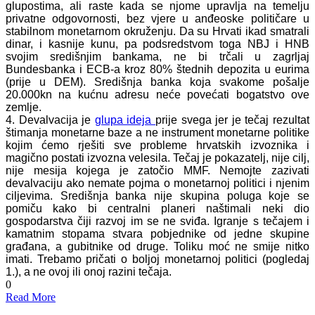
glupostima, ali raste kada se njome upravlja na temelju
privatne odgovornosti, bez vjere u anđeoske političare u
stabilnom monetarnom okruženju. Da su Hrvati ikad smatrali
dinar, i kasnije kunu, pa podsredstvom toga NBJ i HNB
svojim središnjim bankama, ne bi trčali u zagrljaj
Bundesbanka i ECB-a kroz 80% štednih depozita u eurima
(prije u DEM). Središnja banka koja svakome pošalje
20.000kn na kućnu adresu neće povećati bogatstvo ove
zemlje.
4. Devalvacija je
glupa ideja
prije svega jer je tečaj rezultat
štimanja monetarne baze a ne instrument monetarne politike
kojim ćemo rješiti sve probleme hrvatskih izvoznika i
magično postati izvozna velesila. Tečaj je pokazatelj, nije cilj,
nije mesija kojega je zatočio MMF. Nemojte zazivati
devalvaciju ako nemate pojma o monetarnoj politici i njenim
ciljevima. Središnja banka nije skupina poluga koje se
pomiču kako bi centralni planeri naštimali neki dio
gospodarstva čiji razvoj im se ne sviđa. Igranje s tečajem i
kamatnim stopama stvara pobjednike od jedne skupine
građana, a gubitnike od druge. Toliku moć ne smije nitko
imati. Trebamo pričati o boljoj monetarnoj politici (pogledaj
1.), a ne ovoj ili onoj razini tečaja.
0
Read More