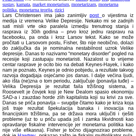
sustav
,
kamata
,
market monetarism
,
monetarizam
,
monetarna
politika
,
monetarna teorija
,
rizici
Lars Christensen ima jako zanimljiv
post
o vijestima iz
medija iz vremena Velike Depresije. Nekako mi se zadnjih
sati misli vrte oko paralela izmedju trenutnog stanja i
rasprava iz 30ih godina – prvo kroz jednu raspravu na
facebooku, pa onda i kroz Larsov tekst. Kako se može
pročitati u Larsovom postu, Fisher, što nije neobično, dolazi
do zaključka da je nominalna nestabilnost uzrok Velike
depresije. Danas to nazivamo “monetary disorder” pogled na
recesije koji zastupaju monetaristi. Nazalost u to vrijeme
centar rasprave je ocito bio na debati Keynes-Hayek, i kako
nam je poznato, Keynes je odnio pobjedu, a rezultate takvog
razvoja dogadjaja osjećamo jos danas. I dalje većina ljudi,
ako išta (ne)zna o tom periodu, zaključuje (ponavlja tuđe) –
Velika Depresija je rezultat faila tržišnog sistema, a
Roosevelt je čovjek koji je New Dealom spasio ekonomiju
SAD-a i zauzdao horde zlih kapitalista koji su krivi za sve.
Danas se priča ponavlja – svugdje čitamo kako je kriza koja
još traje rezultat špekulacija banaka i inovacija na
financijskim tržištima, pa se država mora uključiti i rješiti
probleme (uz to u priču upada još i zamka likvidnosti kao
opravdanje fiskalne intervencije jer monetarna politika kao
nije više efikasna). Fisher je točno dijagnozirao probleme,
dok je
Hawtrey
pokazao zašto je fiskalni multiplikator nula.