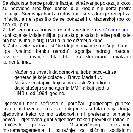
Sa stajališta borbe protiv inflacije, istraživanja pokazuju kako
su neovisne središnje banke bile kredibilniji borci protiv
inflacije. Središnja banka u dosluhu sa vladom je recept za
inflaciju, a ne spas što će se pokazati i u Mađarskoj (po ko
zna koji put)
2. Još jednom zaboravite retardirane ideje o
vječnom dugu
,
kuni koja se izdaje milijun puta skuplje kako bi elite profitirale
bla bla. Kuna je dug HNB-a, a ne držatelja kune.
3. Zaboravite nacionalističke ideje o novcu i središnjoj banci,
tipa “vratimo banku narodu”, agonija radnog naroda,
revanje… revanje, bla bla, karakterizirano ovakvim
komentarima:
Mađari su shvatili da domovinu treba sačuvati za
generacije koje dolaze… Bravo Mađari 🙂
Naši veleizdajnici koji su na vlasti 23 godine i
dalje slušaju samo agenta MMF-a koji sjedi u
HNB-u od 1994. godine.
Djedovinu neće sačuvati ni političari (pogledajte gubitke
javnih poduzeća – koja su ipak prije rata bila nečija druga
djedovina kako volimo zaboraviti) ni pretjerano printanje
novca – djedovina gubi vrijednost nakon prevelike inflacije,
Linićevih poreza i Milanovićevog moralnog
mikromanagementa i potražnje za sličnim socijalnim