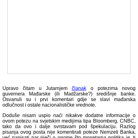
Upravo čitam u Jutarnjem
članak
o potezima novog
guvernera Mađarske (ili Madžarske?) središnje banke.
Osvanuli su i prvi komentari gdje se slavi mađarska
odlučnost i ostale nacionalističke vrednote.
Doduše nisam uspio naći nikakve dodatne informacije o
ovom potezu na svjetskim medijima tipa Bloomberg, CNBC,
tako da ovo i dalje svrstavam pod špekulaciju. Razlog
pisanja ovog posta nije komentirati poteze Nemzeti Banka,
već napisati par riječi o onome što monetarna politika je, tj