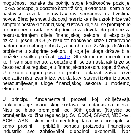
mogućnosti banaka da pokriju svoje kratkoročne pozicije.
Takva percepcija dodatno šteti tržišnoj likvidnosti i spirala se
nastavlja. Rezultat je ovakav rast spreadova na tržištima
novca. Bitno je shvatiti da ovaj rast rizika nije uzrok krize već
simptom postavki financijskog sustava koje su se promijenile
u onom trenu kada je subprime kriza dovela do potrebe za
restrukturiranjem dijela financijskog sektora, tj eksplozija
rizika u jesen 2008 je rezultat bankovne krize uzrokovane
padom nominalnog dohotka, a ne obrnuto. Zašto je došlo do
problema u subprime sektoru, tj koja je uloga države bila,
možete ukratko pročitati
ovdje
. Strukturni instrumenti, dio
kojih sam spomenuo, a optužuje ih se za nastanak krize su
često rezultat regulacija u financijskom sektoru (opet država).
U nekom drugom postu ću probati prikazati zašto takve
operacije nisu izvor krize, već da takvi stavovi izviru iz općeg
nerazumijevanja uloge financijskog sektora u modernoj
ekonomiji.
U principu, fundamentalni procesi koji obilježavaju
funkcioniranje financijskog sustava, su i danas na mjestu.
Nisu se bitno promijenili od 30ih godina (Najviše se
promijenila količina regulacija). Svi CDO-i, SIV-ovi, MBS-ovi,
ACBP, ABS i slični instrumenti koji tada nisu postojali, su
samo proširili i približili ponudu proizvoda financijske
industrije sve zahtjevnijoj globalnoj ekonomiji. Npr,