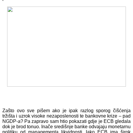
Zašto ovo sve pišem ako je ipak razlog sporog čišćenja
tržišta i uzrok visoke nezaposlenosti te bankovne krize – pad
NGDP-a? Pa zapravo sam htio pokazati gdje je ECB gledala
dok je brod tonuo. Inače središnje banke odvajaju monetarnu
politiku od managementa likvidnosti. Iako ECB ima širok