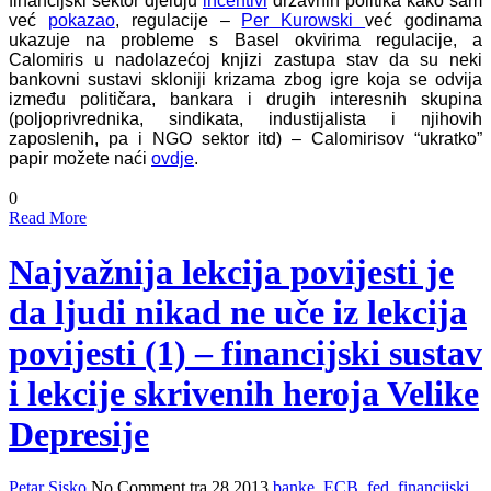
financijski sektor djeluju
incentivi
državnih politika kako sam
već
pokazao
, regulacije –
Per Kurowski
već godinama
ukazuje na probleme s Basel okvirima regulacije, a
Calomiris u nadolazećoj knjizi zastupa stav da su neki
bankovni sustavi skloniji krizama zbog igre koja se odvija
između političara, bankara i drugih interesnih skupina
(poljoprivrednika, sindikata, industijalista i njihovih
zaposlenih, pa i NGO sektor itd) – Calomirisov “ukratko”
papir možete naći
ovdje
.
0
Read More
Najvažnija lekcija povijesti je
da ljudi nikad ne uče iz lekcija
povijesti (1) – financijski sustav
i lekcije skrivenih heroja Velike
Depresije
Petar Sisko
No Comment
tra 28,2013
banke
,
ECB
,
fed
,
financijski