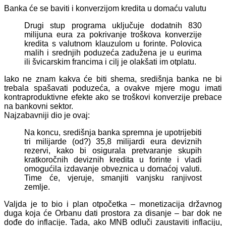
Banka će se baviti i konverzijom kredita u domaću valutu
Drugi stup programa uključuje dodatnih 830
milijuna eura za pokrivanje troškova konverzije
kredita s valutnom klauzulom u forinte. Polovica
malih i srednjih poduzeća zadužena je u eurima
ili švicarskim francima i cilj je olakšati im otplatu.
Iako ne znam kakva će biti shema, središnja banka ne bi
trebala spašavati poduzeća, a ovakve mjere mogu imati
kontraproduktivne efekte ako se troškovi konverzije prebace
na bankovni sektor.
Najzabavniji dio je ovaj:
Na koncu, središnja banka spremna je upotrijebiti
tri milijarde (od?) 35,8 milijardi eura deviznih
rezervi, kako bi osigurala pretvaranje skupih
kratkoročnih deviznih kredita u forinte i vladi
omogućila izdavanje obveznica u domaćoj valuti.
Time će, vjeruje, smanjiti vanjsku ranjivost
zemlje.
Valjda je to bio i plan otpočetka – monetizacija državnog
duga koja će Orbanu dati prostora za disanje – bar dok ne
dođe do inflacije. Tada, ako MNB odluči zaustaviti inflaciju,