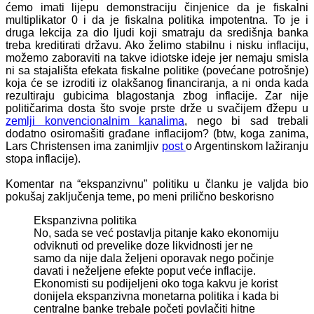
ćemo imati lijepu demonstraciju činjenice da je fiskalni
multiplikator 0 i da je fiskalna politika impotentna. To je i
druga lekcija za dio ljudi koji smatraju da središnja banka
treba kreditirati državu. Ako želimo stabilnu i nisku inflaciju,
možemo zaboraviti na takve idiotske ideje jer nemaju smisla
ni sa stajališta efekata fiskalne politike (povećane potrošnje)
koja će se izroditi iz olakšanog financiranja, a ni onda kada
rezultiraju gubicima blagostanja zbog inflacije. Zar nije
političarima dosta što svoje prste drže u svačijem đžepu u
zemlji konvencionalnim kanalima
, nego bi sad trebali
dodatno osiromašiti građane inflacijom? (btw, koga zanima,
Lars Christensen ima zanimljiv
post
o Argentinskom lažiranju
stopa inflacije).
Komentar na “ekspanzivnu” politiku u članku je valjda bio
pokušaj zaključenja teme, po meni prilično beskorisno
Ekspanzivna politika
No, sada se već postavlja pitanje kako ekonomiju
odviknuti od prevelike doze likvidnosti jer ne
samo da nije dala željeni oporavak nego počinje
davati i neželjene efekte poput veće inflacije.
Ekonomisti su podijeljeni oko toga kakvu je korist
donijela ekspanzivna monetarna politika i kada bi
centralne banke trebale početi povlačiti hitne