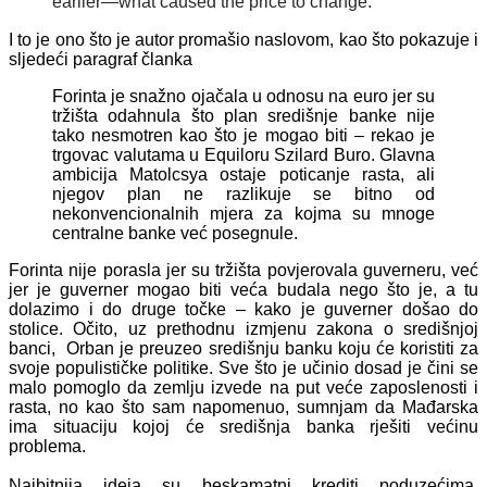
earlier—what caused the price to change.
I to je ono što je autor promašio naslovom, kao što pokazuje i
sljedeći paragraf članka
Forinta je snažno ojačala u odnosu na euro jer su
tržišta odahnula što plan središnje banke nije
tako nesmotren kao što je mogao biti – rekao je
trgovac valutama u Equiloru Szilard Buro. Glavna
ambicija Matolcsya ostaje poticanje rasta, ali
njegov plan ne razlikuje se bitno od
nekonvencionalnih mjera za kojma su mnoge
centralne banke već posegnule.
Forinta nije porasla jer su tržišta povjerovala guverneru, već
jer je guverner mogao biti veća budala nego što je, a tu
dolazimo i do druge točke – kako je guverner došao do
stolice. Očito, uz prethodnu izmjenu zakona o središnjoj
banci, Orban je preuzeo središnju banku koju će koristiti za
svoje populističke politike. Sve što je učinio dosad je čini se
malo pomoglo da zemlju izvede na put veće zaposlenosti i
rasta, no kao što sam napomenuo, sumnjam da Mađarska
ima situaciju kojoj će središnja banka rješiti većinu
problema.
Najbitnija ideja su beskamatni krediti poduzećima.