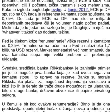
prekonoćne stope novčanog tržišta koja ECB-u služi kao
operativni cilj i početna točka transmisijskog mehanizma.
Kako to izgleda pogledajte
ovdje
. U
lipnju 2012.
ECB je DF
spustio na 0% kada je referentna kamatna stopa spuštena na
0,75%. Do tada je ECB na DF imao stotine milijardi
deponiranih sredstava čiji je volumen naglo počeo padati.
Mislim da je to jedan od razloga koji je Draghijevim riječima
“whatever it takes” dao dodatnu težinu.
Fed je tijekom krize “renumeriranje” viška rezervi s kamatom
od 0,25%. Trenutno se na računima u Fed-u nalazi oko 1,7
bilijuna USD rezervi. Market monetaristi većinom smatraju da
ova kamatna stopa nije veliki problem ali preferiraju
ukidanje.
Švedska središnja banka Rik
k
sbank
en
je zanimljiv primjer
jer je to moguće prva banka koja je ikad uvela negativnu
kamatnu stopu i to upravo na rezerve. Banke su morale
Rik
k
sbanku plaćati za mogućnost deponiranja sredstava u
krizi što ih je tjeralo da traže druge mogućnosti za ulaganje,
bilo u druge banke, državne obveznice ili papire privatnog
sektora.
U čemu je bit kod ovakve renumeracije? Bitno je da ona
predstavlja oportunitetni trošak držanja novca u odnosu na