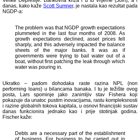
Velike Depresije. Bankovna kriza i u to vrijeme (30ih), a i
danas, kako kaže
Scott Sumner
, je nastala kao rezultat pada
NGDP-a:
The problem was that NGDP growth expectations
plummeted in the last four months of 2008. As
growth expectations declined, asset prices fell
sharply, and this adversely impacted the balance
sheets of the major banks. It was as if
governments were trying to bail water out of a
boat, without first patching the leak through which
water was pouring in.
Ukratko – padom dohodaka raste razina NPL (non
performing loans) u bilancama banaka. I tu je težište ovog
posta, Lars spominje jako zanimljiv stav Fishera koji
pokazuje da unatoc pustim inovacijama, rastu kompleksnosti
i razine globalnih tokova kapitala, u osnovi financijski sustav
danas funkcionira jednako kao i prije stotinjak godina.
Fischer kaže:
Debts are a necessary part of the establishment
of business. For business to be carried out in