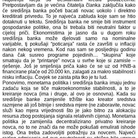
Pretpostavljam da je većina čitatelja članka zaključila kako
će središnja banka početi bacati novac uokolo i direktno
kreditirati privredu. To je najveća zabluda koje sam se htio
dotaknuti u tekstu. Središnja banka ne smije biti instrument
gospodarske politike, ona bi trebala biti neutralni faktor u
cijeloj priči. Ekonomistima je jasno da u dugom roku
središnja banka može djelovati samo na nominalne
varijable, tj pokušaji “poticanja” rasta će završiti u inflaciji
nakon nekog vremena. Kod nas sam se posljednju godinu
dana čak susreo programe pojedinih… “skupina” koje
smatraju da je “printanje” novca u svrhe koje si zamisle –
rješenje. Još je smješnija priča kako će se uz od HNB-a
financirane plaće od 20.000 kn, zalagati za makro stabilnost i
nisku inflaciju. Čovjek se zaista pita tko je tu lud.
Ponovimo, monetarna politika i središnja banka imaju jednu
zadaću koja se tiče makroekonomske stabilnosti, a to je
kreiranje novca (ima i druge, al ovo je osnovna). Kada su
središnje banke zamjenile tržište kao kreator sredstva
razmjene ali još bitnije i sredstva mjere (ne zaboravite, novac
služi kao mjera vrijednosti što je jako bitno za alokaciju
resursa zbog postojanja signala relativnih cijena). Monetarna
politika je zamijenila decentralizirano privatno kreiranje
novca, no to ne znači da ne može pokušati emulirati ishode
istog. Ona treba zadovoljiti potražnju za novcem. Najveći