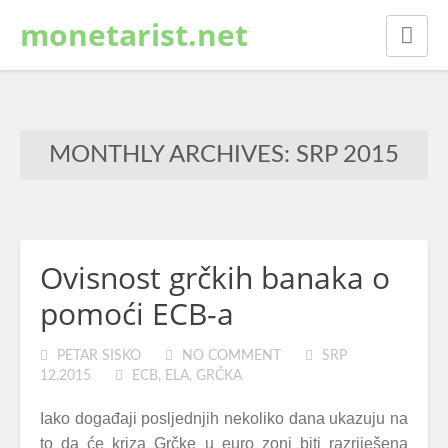
monetarist.net
MONTHLY ARCHIVES: SRP 2015
Ovisnost grčkih banaka o
pomoći ECB-a
PETAR SISKO
NO COMMENT
SRP
12,2015
ECB
,
ELA
,
GRČKA
Iako događaji posljednjih nekoliko dana ukazuju na
to da će kriza Grčke u euro zoni biti razriješena