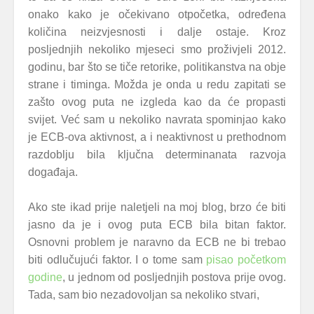
onako kako je očekivano otpočetka, određena
količina neizvjesnosti i dalje ostaje. Kroz
posljednjih nekoliko mjeseci smo proživjeli 2012.
godinu, bar što se tiče retorike, politikanstva na obje
strane i
timinga
. Možda je onda u redu zapitati se
zašto ovog puta ne izgleda kao da će propasti
svijet. Već sam u nekoliko navrata spominjao kako
je ECB-ova aktivnost, a i neaktivnost u prethodnom
razdoblju bila ključna determinanata razvoja
događaja.
Ako ste ikad prije naletjeli na moj blog, brzo će biti
jasno da je i ovog puta ECB bila bitan faktor.
Osnovni problem je naravno da ECB ne bi trebao
biti odlučujući faktor. I o tome sam
pisao početkom
godine
, u jednom od posljednjih postova prije ovog.
Tada, sam bio nezadovoljan sa nekoliko stvari,