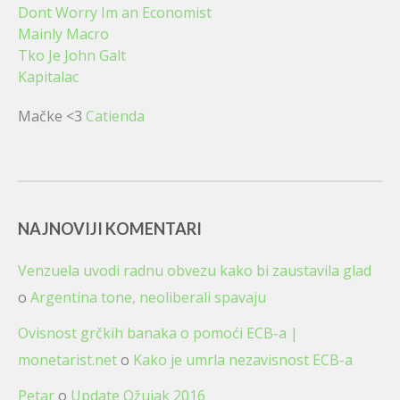
Dont Worry Im an Economist
Mainly Macro
Tko Je John Galt
Kapitalac
Mačke <3
Catienda
NAJNOVIJI KOMENTARI
Venzuela uvodi radnu obvezu kako bi zaustavila glad
o
Argentina tone, neoliberali spavaju
Ovisnost grčkih banaka o pomoći ECB-a |
monetarist.net
o
Kako je umrla nezavisnost ECB-a
Petar
o
Update Ožujak 2016