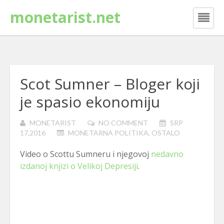
monetarist.net
Scot Sumner – Bloger koji
je spasio ekonomiju
MONETARIST
NO COMMENT
SRP
17,2016
MONETARNA POLITIKA
,
OSTALO
Video o Scottu Sumneru i njegovoj
nedavno
izdanoj knjizi o Velikoj Depresiji
.