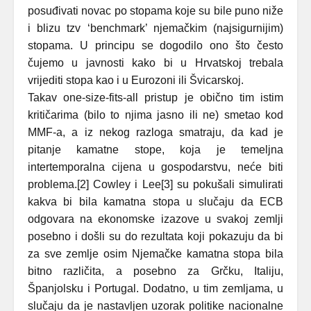
posuđivati novac po stopama koje su bile puno niže
i blizu tzv ‘benchmark’ njemačkim (najsigurnijim)
stopama. U principu se dogodilo ono što često
čujemo u javnosti kako bi u Hrvatskoj trebala
vrijediti stopa kao i u Eurozoni ili Švicarskoj.
Takav one-size-fits-all pristup je obično tim istim
kritičarima (bilo to njima jasno ili ne) smetao kod
MMF-a, a iz nekog razloga smatraju, da kad je
pitanje kamatne stope, koja je temeljna
intertemporalna cijena u gospodarstvu, neće biti
problema.
[2]
Cowley i Lee
[3]
su pokušali simulirati
kakva bi bila kamatna stopa u slučaju da ECB
odgovara na ekonomske izazove u svakoj zemlji
posebno i došli su do rezultata koji pokazuju da bi
za sve zemlje osim Njemačke kamatna stopa bila
bitno različita, a posebno za Grčku, Italiju,
Španjolsku i Portugal. Dodatno, u tim zemljama, u
slučaju da je nastavljen uzorak politike nacionalne