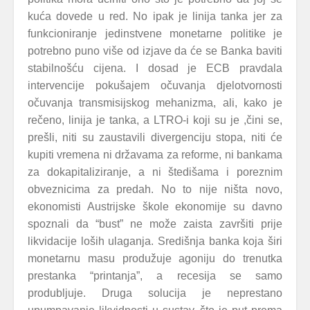
kuća dovede u red. No ipak je linija tanka jer za
funkcioniranje jedinstvene monetarne politike je
potrebno puno više od izjave da će se Banka baviti
stabilnošću cijena. I dosad je ECB pravdala
intervencije pokušajem očuvanja djelotvornosti
očuvanja transmisijskog mehanizma, ali, kako je
rečeno, linija je tanka, a LTRO-i koji su je ,čini se,
prešli, niti su zaustavili divergenciju stopa, niti će
kupiti vremena ni državama za reforme, ni bankama
za dokapitaliziranje, a ni štedišama i poreznim
obveznicima za predah. No to nije ništa novo,
ekonomisti Austrijske škole ekonomije su davno
spoznali da “bust” ne može zaista završiti prije
likvidacije loših ulaganja. Središnja banka koja širi
monetarnu masu produžuje agoniju do trenutka
prestanka “printanja”, a recesija se samo
produbljuje. Druga solucija je neprestano