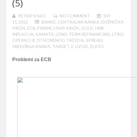
(5)
PETAR SISKO
NO COMMENT
SVI
11,2012
BANKE
,
CENTRALNA BANKA
,
DUŽNIČKA
KRIZA
,
ECB
,
FINANCIJSKA KRIZA
,
GOLD
,
HNB
,
INFLACIJA
,
KAMATA
,
LONG TERM REFINANCING
,
LTRO
,
OPERACIJE OTVORENOG TRŽIŠTA
,
SPREAD
,
SREDIŠNJA BANKA
,
TARGET 2
,
UVOD
,
ZLATO
Problemi za ECB