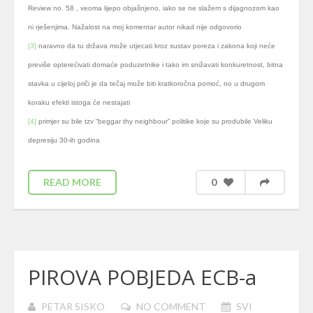
Review no. 58 , veoma lijepo objašnjeno, iako se ne slažem s dijagnozom kao
ni rješenjima. Nažalost na moj komentar autor nikad nije odgovorio
[3]
naravno da tu država može utjecati kroz sustav poreza i zakona koji neće
previše opterećivati domaće poduzetnike i tako im snižavati konkuretnost, bitna
stavka u cijeloj priči je da tečaj može biti kratkoročna pomoć, no u drugom
koraku efekti istoga će nestajati
[4]
primjer su bile tzv “beggar thy neighbour” politike koje su produbile Veliku
depresiju 30-ih godina
READ MORE
0
PIROVA POBJEDA ECB-a
PETAR SISKO
NO COMMENT
SVI