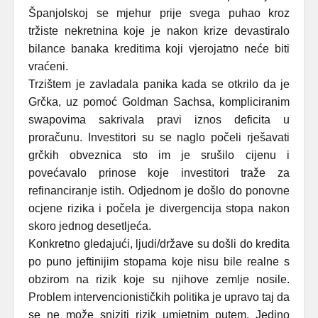
Španjolskoj se mjehur prije svega puhao kroz
tržiste nekretnina koje je nakon krize devastiralo
bilance banaka kreditima koji vjerojatno neće biti
vraćeni.
Trzištem je zavladala panika kada se otkrilo da je
Grčka, uz pomoć Goldman Sachsa, kompliciranim
swapovima sakrivala pravi iznos deficita u
proračunu. Investitori su se naglo počeli rješavati
grčkih obveznica sto im je srušilo cijenu i
povećavalo prinose koje investitori traže za
refinanciranje istih. Odjednom je došlo do ponovne
ocjene rizika i počela je divergencija stopa nakon
skoro jednog desetljeća.
Konkretno gledajući, ljudi/države su došli do kredita
po puno jeftinijim stopama koje nisu bile realne s
obzirom na rizik koje su njihove zemlje nosile.
Problem intervencionističkih politika je upravo taj da
se ne može sniziti rizik umjetnim putem. Jedino