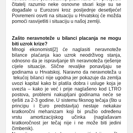
čitatelj razumio neke osnovne stvari koje su se
događale u Eurozoni kroz posljednje desetljeće!
Povremeni osvrti na situaciju u Hrvatskoj će možda
pomoći rasvijetliti i situaciju u našoj zemlji.
Zašto neravnoteže u bilanci placanja ne mogu
biti uzrok krize?
Mnogi ekonomisti
[2]
će naglasiti neravnoteže
bilance plaćanja kao uzrok neodrživog stanja,
odnosno da je ispravljanje tih neravnoteža rješenje
cijele situacije. Slične revaljke ponavljaju se
godinama u Hrvatskoj. Naravno da neravnoteža u
tekućoj bilanci nije ugodna jer pokazuje da zemlja
uvozi kapital kako bi platila dobra i usluge koja je
uvezla – kako je već i prije naglašeno kod LTRO
postova, problemi nakupljani godinama neće se
rješiti za 2-3 godine. U sistemu fiksnog tečaja (što u
principu i Euro predstavlja) nestaje nekakav
kratkoročni mehanizam koji bi pružio određenu
vrstu amortizacijskog učinka (naglašavam
kratkoročnost jer tečaj nije i ne može biti jedini
čimbenik).