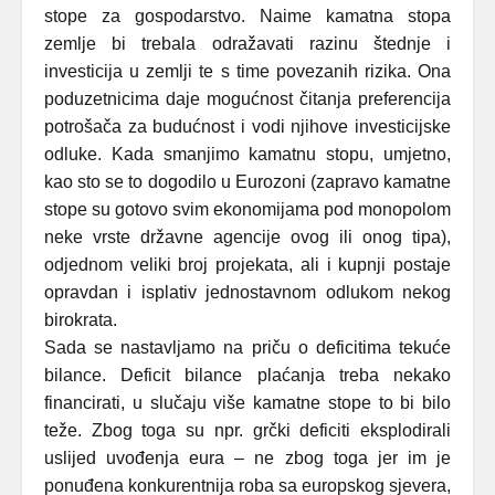
stope za gospodarstvo. Naime kamatna stopa
zemlje bi trebala odražavati razinu štednje i
investicija u zemlji te s time povezanih rizika. Ona
poduzetnicima daje mogućnost čitanja preferencija
potrošača za budućnost i vodi njihove investicijske
odluke. Kada smanjimo kamatnu stopu, umjetno,
kao sto se to dogodilo u Eurozoni (zapravo kamatne
stope su gotovo svim ekonomijama pod monopolom
neke vrste državne agencije ovog ili onog tipa),
odjednom veliki broj projekata, ali i kupnji postaje
opravdan i isplativ jednostavnom odlukom nekog
birokrata.
Sada se nastavljamo na priču o deficitima tekuće
bilance. Deficit bilance plaćanja treba nekako
financirati, u slučaju više kamatne stope to bi bilo
teže. Zbog toga su npr. grčki deficiti eksplodirali
uslijed uvođenja eura – ne zbog toga jer im je
ponuđena konkurentnija roba sa europskog sjevera,