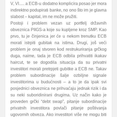
V, VI…. a ECB-u dodatno komplicira posao jer mora
indirektno podupirati banke, no ono što im je glavna
slabost – kapital, im ne može pružiti.
Postoji i problem vezan uz portfelj državnih
obveznica PIIGS-a koje su kupljene kroz SMP. Kao
prvo, tu je činjenica jer će u nekom trenutku ECB
morati istrpiti gubitak na istima. Drugi, još veći
problem je onaj stvoren kod restrukuriranja grčkog
duga, naime, tada je ECB odbila prihvatiti ikakav
haircut, te se dogodila situacija da su privatni
investitori morali pretrpjeti gubitke a ECB ne. Takav
problem subordinacije šalje ozbiljne signale
investitorima u budućnosti – a to je da ipak svi
posjednici obveznica ne prihvaćaju jednak rizik i da
su neki suboridinirani drugima. Uz način kako je
proveden grčki “debt swap”, pitanje subordinacije
privatnih investitora povlači pitanje poštivanja
ugovornih obveza. Ako investitori više ne mogu biti