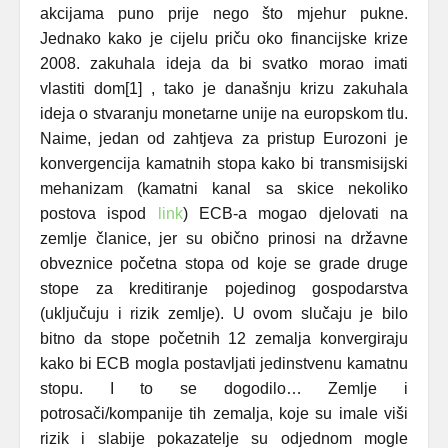
akcijama puno prije nego što mjehur pukne.
Jednako kako je cijelu priču oko financijske krize
2008. zakuhala ideja da bi svatko morao imati
vlastiti dom
[1]
, tako je današnju krizu zakuhala
ideja o stvaranju monetarne unije na europskom tlu.
Naime, jedan od zahtjeva za pristup Eurozoni je
konvergencija kamatnih stopa kako bi transmisijski
mehanizam (kamatni kanal sa skice nekoliko
postova ispod
link
) ECB-a mogao djelovati na
zemlje članice, jer su obično prinosi na državne
obveznice početna stopa od koje se grade druge
stope za kreditiranje pojedinog gospodarstva
(uključuju i rizik zemlje). U ovom slučaju je bilo
bitno da stope početnih 12 zemalja konvergiraju
kako bi ECB mogla postavljati jedinstvenu kamatnu
stopu. I to se dogodilo… Zemlje i
potrosači/kompanije tih zemalja, koje su imale viši
rizik i slabije pokazatelje su odjednom mogle