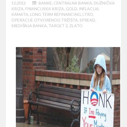
12,2012
BANKE
,
CENTRALNA BANKA
,
DUŽNIČKA
KRIZA
,
FINANCIJSKA KRIZA
,
GOLD
,
INFLACIJA
,
KAMATA
,
LONG TERM REFINANCING
,
LTRO
,
OPERACIJE OTVORENOG TRŽIŠTA
,
SPREAD
,
SREDIŠNJA BANKA
,
TARGET 2
,
ZLATO