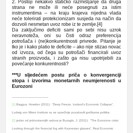
2. Postoji nekakvo statičko razmišljanje da druga
strana ne može ili neće posegnuti za istim
instrumentima – na kraju krajeva nijedna vlada
neće tolerirati protekcionizam susjeda na način da
dozvoli nesmetan uvoz robe iz te zemlje.
[4]
Da zaključimo deficiti sami po sebi nisu uzrok
neravnoteža, oni su čisti odraz preferencija
potrošača i (ne)konkurentnosti privrede. Pitanje je
tko je i kako platio te deficite – ako nije stizao novac
od izvoza, od čega su potrošači financirali uvoz
stranih proizvoda, i zašto ga nisu upotrijebili za
povećanje konkurentnosti?
***U sljedećem postu priča o konvergenciji
stopa i izvorima monetarnih neumjerenosti u
Eurozoni
[1]
Baggus, Howden (2011) : “Deep Freeze, Iceland’s Economic Collapse”,
Ludwig von Mises Institute su se opsežnije pozabavili greškama politika
[2]
jedan od jednostavnijih radova je
Buzaglo, J. (2011):
“The Eurozone crisis:
Looking through the financial fog with Keynesian glasses”, Real Economic