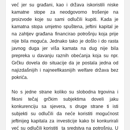
već jer su građani, kao i država iskoristili niske
kamatne stope za neodgovorno trošenje na
proizvode koje su sami odlučili kupiti. Kada je
kamatna stopa umjetno spuštena, jeftini kapital je
na zahtjev građana financirao potrošnju koja prije
nije bila moguća. Jednako tako je došlo i do rasta
javnog duga jer viša kamata na dug nije bila
prepreka u davanju raznih obećanja koja su npr.
Grčku dovela do situacije da je postala jedna od
najizdašnijih i najneefikasnijih welfare država bez
pokrića.
No s jedne strane koliko su slobodna trgovina i
fiksni tečaj grčkim subjektima doveli jaku
konkurenciju sa sjevera, s druge strane ti isti
subjekti su odlučili da neće koristiti mogućnost
jeftinijeg kapitala za investicije kako bi konkurirali
već su odlučili koristiti ta sredstva na potrošnju. U