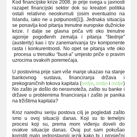
Kod financijske krize 2008. je prije svega u javnosti
razapet financijski sektor dok su kreatori politika
ostali relativno neoskvrnuti (osim eventualno na
Islandu, iako ne u potpunosti
[1]
). Jednaka situacija
se ponavlja kod pitanja trenutne europske dužnicke
krize. I dalje se glavna priča vrti oko trenutne
agonije pogođenih zemalja i pitanja “štednje”
(austerity) kao i tzv zanemarivanja tzv komponente
rasta i konkurentnosti. No opet se pitanja vrte oko
procesa u trenutku “bust-a” umjesto priče o pravim
uzrocima ovakvih poremećaja.
U postovima prije sam više manje ukazao na stanje
bankovnog sustava, financiranja država i
prekograničnih tokova kapitala (
ovdje
,
ovdje
i
ovdje
)
No zašto je došlo do neravnoteža, zašto su banke i
države u problemima financiranja i zašto je panika
na tržištima kapitala?
Kroz narednu seriju postova cilj je pogledati zašto
smo u ovoj situaciji danas. Koji su to temeljni
procesi koji su, prema mom viđenju doveli do
ovakve situacije danas. Ovaj put sam pokušao
koristiti malo jednostavniji jezik kako bi i prosječni