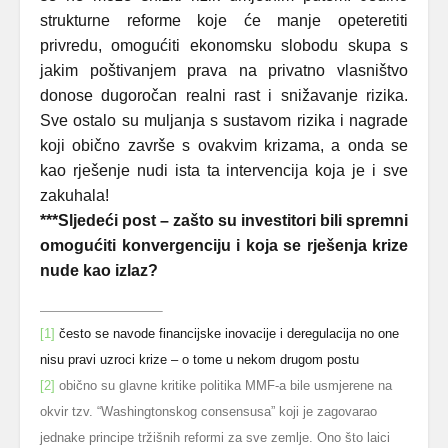
strukturne reforme koje će manje opeteretiti
privredu, omogućiti ekonomsku slobodu skupa s
jakim poštivanjem prava na privatno vlasništvo
donose dugoročan realni rast i snižavanje rizika.
Sve ostalo su muljanja s sustavom rizika i nagrade
koji obično završe s ovakvim krizama, a onda se
kao rješenje nudi ista ta intervencija koja je i sve
zakuhala!
***Sljedeći post – zašto su investitori bili spremni
omogućiti konvergenciju i koja se rješenja krize
nude kao izlaz?
[1]
često se navode financijske inovacije i deregulacija no one
nisu pravi uzroci krize – o tome u nekom drugom postu
[2]
obično su glavne kritike politika MMF-a bile usmjerene na
okvir tzv. “Washingtonskog consensusa” koji je zagovarao
jednake principe tržišnih reformi za sve zemlje. Ono što laici