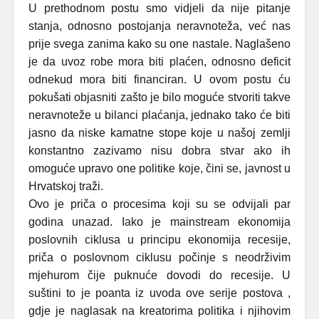
U prethodnom postu smo vidjeli da nije pitanje
stanja, odnosno postojanja neravnoteža, već nas
prije svega zanima kako su one nastale. Naglašeno
je da uvoz robe mora biti plaćen, odnosno deficit
odnekud mora biti financiran. U ovom postu ću
pokušati objasniti zašto je bilo moguće stvoriti takve
neravnoteže u bilanci plaćanja, jednako tako će biti
jasno da niske kamatne stope koje u našoj zemlji
konstantno zazivamo nisu dobra stvar ako ih
omoguće upravo one politike koje, čini se, javnost u
Hrvatskoj traži.
Ovo je priča o procesima koji su se odvijali par
godina unazad. Iako je mainstream ekonomija
poslovnih ciklusa u principu ekonomija recesije,
priča o poslovnom ciklusu počinje s neodrživim
mjehurom čije puknuće dovodi do recesije. U
suštini to je poanta iz uvoda ove serije postova ,
gdje je naglasak na kreatorima politika i njihovim