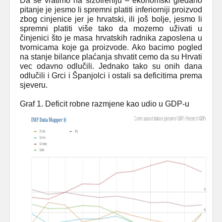
Da se vratimo na šizofreniju – ekonomski gledano
pitanje je jesmo li spremni platiti inferiorniji proizvod
zbog cinjenice jer je hrvatski, ili još bolje, jesmo li
spremni platiti više tako da mozemo uživati u
činjenici što je masa hrvatskih radnika zaposlena u
tvornicama koje ga proizvode. Ako bacimo pogled
na stanje bilance plaćanja shvatit cemo da su Hrvati
vec odavno odlučili. Jednako tako su onih dana
odlučili i Grci i Španjolci i ostali sa deficitima prema
sjeveru.
Graf 1. Deficit robne razmjene kao udio u GDP-u