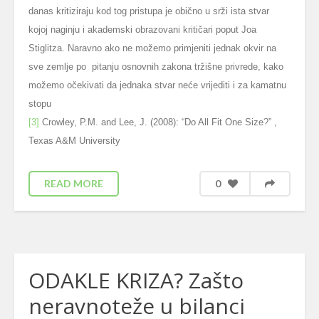
danas kritiziraju kod tog pristupa je obično u srži ista stvar
kojoj naginju i akademski obrazovani kritičari poput Joa
Stiglitza. Naravno ako ne možemo primjeniti jednak okvir na
sve zemlje po pitanju osnovnih zakona tržišne privrede, kako
možemo očekivati da jednaka stvar neće vrijediti i za kamatnu
stopu
[3]
Crowley, P.M. and Lee, J. (2008): “Do All Fit One Size?” ,
Texas A&M University
READ MORE
0
ODAKLE KRIZA? Zašto
neravnoteže u bilanci