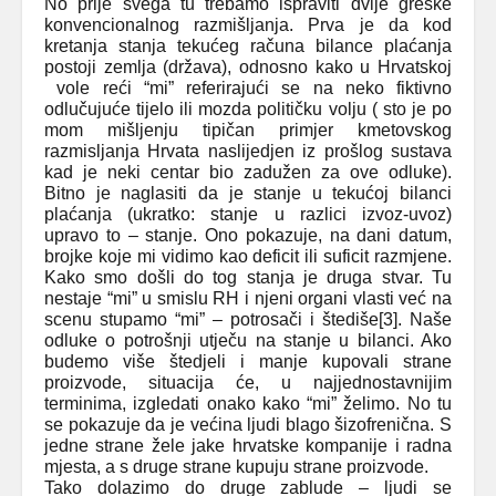
No prije svega tu trebamo ispraviti dvije greške
konvencionalnog razmišljanja. Prva je da kod
kretanja stanja tekućeg računa bilance plaćanja
postoji zemlja (država), odnosno kako u Hrvatskoj
vole reći “mi” referirajući se na neko fiktivno
odlučujuće tijelo ili mozda političku volju ( sto je po
mom mišljenju tipičan primjer kmetovskog
razmisljanja Hrvata naslijedjen iz prošlog sustava
kad je neki centar bio zadužen za ove odluke).
Bitno je naglasiti da je stanje u tekućoj bilanci
plaćanja (ukratko: stanje u razlici izvoz-uvoz)
upravo to – stanje. Ono pokazuje, na dani datum,
brojke koje mi vidimo kao deficit ili suficit razmjene.
Kako smo došli do tog stanja je druga stvar. Tu
nestaje “mi” u smislu RH i njeni organi vlasti već na
scenu stupamo “mi” – potrosači i štediše
[3]
. Naše
odluke o potrošnji utječu na stanje u bilanci. Ako
budemo više štedjeli i manje kupovali strane
proizvode, situacija će, u najjednostavnijim
terminima, izgledati onako kako “mi” želimo. No tu
se pokazuje da je većina ljudi blago šizofrenična. S
jedne strane žele jake hrvatske kompanije i radna
mjesta, a s druge strane kupuju strane proizvode.
Tako dolazimo do druge zablude – ljudi se