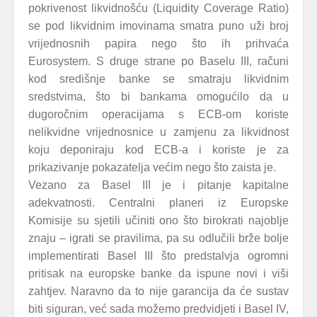
pokrivenost likvidnošću (Liquidity Coverage Ratio)
se pod likvidnim imovinama smatra puno uži broj
vrijednosnih papira nego što ih prihvaća
Eurosystem. S druge strane po Baselu III, računi
kod središnje banke se smatraju likvidnim
sredstvima, što bi bankama omogućilo da u
dugoročnim operacijama s ECB-om koriste
nelikvidne vrijednosnice u zamjenu za likvidnost
koju deponiraju kod ECB-a i koriste je za
prikazivanje pokazatelja većim nego što zaista je.
Vezano za Basel III je i pitanje kapitalne
adekvatnosti. Centralni planeri iz Europske
Komisije su sjetili učiniti ono što birokrati najoblje
znaju – igrati se pravilima, pa su odlučili brže bolje
implementirati Basel III što predstalvja ogromni
pritisak na europske banke da ispune novi i viši
zahtjev. Naravno da to nije garancija da će sustav
biti siguran, već sada možemo predvidjeti i Basel IV,