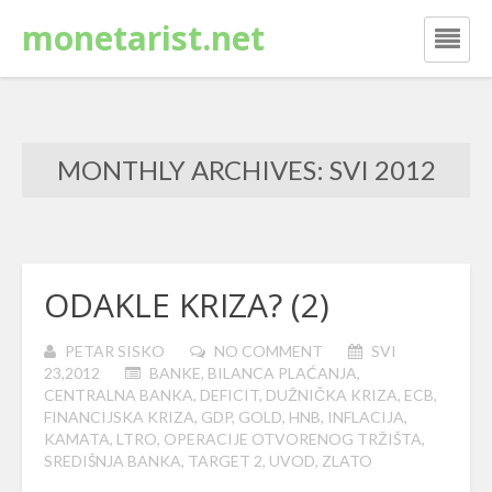
monetarist.net
MONTHLY ARCHIVES: SVI 2012
ODAKLE KRIZA? (2)
PETAR SISKO
NO COMMENT
SVI
23,2012
BANKE
,
BILANCA PLAĆANJA
,
CENTRALNA BANKA
,
DEFICIT
,
DUŽNIČKA KRIZA
,
ECB
,
FINANCIJSKA KRIZA
,
GDP
,
GOLD
,
HNB
,
INFLACIJA
,
KAMATA
,
LTRO
,
OPERACIJE OTVORENOG TRŽIŠTA
,
SREDIŠNJA BANKA
,
TARGET 2
,
UVOD
,
ZLATO