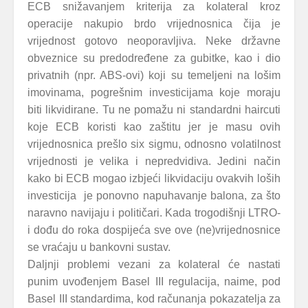
ECB snižavanjem kriterija za kolateral kroz
operacije nakupio brdo vrijednosnica čija je
vrijednost gotovo neoporavljiva. Neke državne
obveznice su predodređene za gubitke, kao i dio
privatnih (npr. ABS-ovi) koji su temeljeni na lošim
imovinama, pogrešnim investicijama koje moraju
biti likvidirane. Tu ne pomažu ni standardni haircuti
koje ECB koristi kao zaštitu jer je masu ovih
vrijednosnica prešlo six sigmu, odnosno volatilnost
vrijednosti je velika i nepredvidiva. Jedini način
kako bi ECB mogao izbjeći likvidaciju ovakvih loših
investicija je ponovno napuhavanje balona, za što
naravno navijaju i političari. Kada trogodišnji LTRO-
i dođu do roka dospijeća sve ove (ne)vrijednosnice
se vraćaju u bankovni sustav.
Daljnji problemi vezani za kolateral će nastati
punim uvođenjem Basel III regulacija, naime, pod
Basel III standardima, kod računanja pokazatelja za