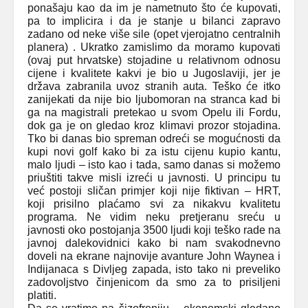
ponašaju kao da im je nametnuto što će kupovati,
pa to implicira i da je stanje u bilanci zapravo
zadano od neke više sile (opet vjerojatno centralnih
planera) . Ukratko zamislimo da moramo kupovati
(ovaj put hrvatske) stojadine u relativnom odnosu
cijene i kvalitete kakvi je bio u Jugoslaviji, jer je
država zabranila uvoz stranih auta. Teško će itko
zanijekati da nije bio ljubomoran na stranca kad bi
ga na magistrali pretekao u svom Opelu ili Fordu,
dok ga je on gledao kroz klimavi prozor stojadina.
Tko bi danas bio spreman odreći se mogućnosti da
kupi novi golf kako bi za istu cijenu kupio kantu,
malo ljudi – isto kao i tada, samo danas si možemo
priuštiti takve misli izreći u javnosti. U principu tu
već postoji sličan primjer koji nije fiktivan – HRT,
koji prisilno plaćamo svi za nikakvu kvalitetu
programa. Ne vidim neku pretjeranu sreću u
javnosti oko postojanja 3500 ljudi koji teško rade na
javnoj dalekovidnici kako bi nam svakodnevno
doveli na ekrane najnovije avanture John Waynea i
Indijanaca s Divljeg zapada, isto tako ni preveliko
zadovoljstvo činjenicom da smo za to prisiljeni
platiti.