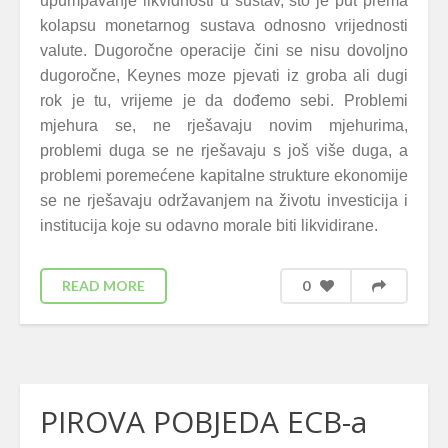
upumpavanje likvidnosti u sustav, što je put prema
kolapsu monetarnog sustava odnosno vrijednosti
valute. Dugoročne operacije čini se nisu dovoljno
dugoročne, Keynes moze pjevati iz groba ali dugi
rok je tu, vrijeme je da dođemo sebi.
Problemi
mjehura se, ne rješavaju novim mjehurima,
problemi duga se ne rješavaju s još više duga, a
problemi poremećene kapitalne strukture ekonomije
se ne rješavaju održavanjem na životu investicija i
institucija koje su odavno morale biti likvidirane.
READ MORE
0
PIROVA POBJEDA ECB-a