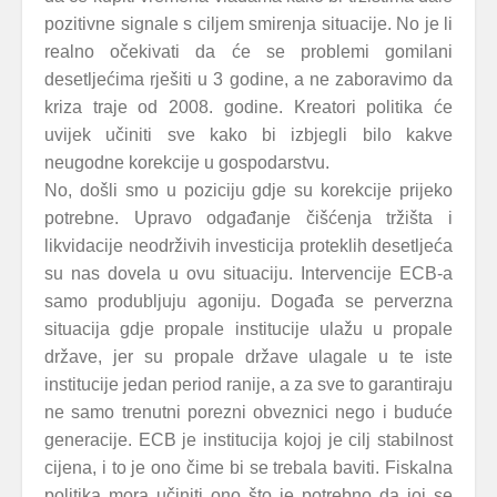
pozitivne signale s ciljem smirenja situacije. No je li
realno očekivati da će se problemi gomilani
desetljećima rješiti u 3 godine, a ne zaboravimo da
kriza traje od 2008. godine. Kreatori politika će
uvijek učiniti sve kako bi izbjegli bilo kakve
neugodne korekcije u gospodarstvu.
No, došli smo u poziciju gdje su korekcije prijeko
potrebne. Upravo odgađanje čišćenja tržišta i
likvidacije neodrživih investicija proteklih desetljeća
su nas dovela u ovu situaciju. Intervencije ECB-a
samo produbljuju agoniju. Događa se perverzna
situacija gdje propale institucije ulažu u propale
države, jer su propale države ulagale u te iste
institucije jedan period ranije, a za sve to garantiraju
ne samo trenutni porezni obveznici nego i buduće
generacije. ECB je institucija kojoj je cilj stabilnost
cijena, i to je ono čime bi se trebala baviti. Fiskalna
politika mora učiniti ono što je potrebno da joj se