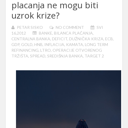
placanja ne mogu biti
uzrok krize?
PETAR SISKO
NO COMMENT
SVI
16,2012
BANKE
,
BILANCA PLAĆANJA
,
CENTRALNA BANKA
,
DEFICIT
,
DUŽNIČKA KRIZA
,
ECB
,
GDP
,
GOLD
,
HNB
,
INFLACIJA
,
KAMATA
,
LONG TERM
REFINANCING
,
LTRO
,
OPERACIJE OTVORENOG
TRŽIŠTA
,
SPREAD
,
SREDIŠNJA BANKA
,
TARGET 2