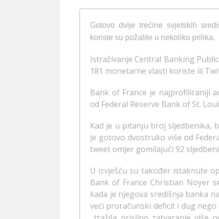
Gotovo dvije trećine svjetskih sred
koriste su požalile u nekoliko prilika.
Istraživanje Central Banking Publ
181 monetarne vlasti koriste ili Twi
Bank of France je najprofiliraniji 
od Federal Reserve Bank of St. Loui
Kad je u pitanju broj sljedbenika, 
je gotovo dvostruko više od Federal
tweet omjer gomilajući 92 sljedbe
U izvješću su također istaknute o
Bank of France Christian Noyer s
kada je njegova središnja banka na
veći proračunski deficit i dug nego
tražila prisilno zatvaranje više 