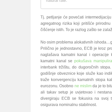
natural rate.
Tj. petljanje će povećati intermedijaci
agregatnog rizika koji pritišće prirodn
čišćenje istih. To je razlog zašto se zala
No osim problema alokativnih ishoda…g
Prilično je jednostavno, ECB je kroz pro
naglašava kamatni kanal i operacije k
kamatni kanal se
pokušava manipulirat
interbank tržištu, do dugoročnih stop
godišnje obveznice koje služe kao indika
traže konvergenciju kamatnih stopa ka
eurozonu. Osobno
ne mislim
da je to bi
ali takav setup je uvjetovao i nestan
divergiraju ECB se fokusira na svoj 
osigurava nominalnu stabilnost.