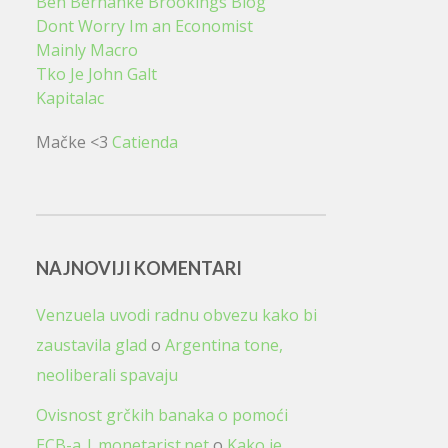
Ben Bernanke Brookings Blog
Dont Worry Im an Economist
Mainly Macro
Tko Je John Galt
Kapitalac
Mačke <3
Catienda
NAJNOVIJI KOMENTARI
Venzuela uvodi radnu obvezu kako bi
zaustavila glad
o
Argentina tone,
neoliberali spavaju
Ovisnost grčkih banaka o pomoći
ECB-a | monetarist.net
o
Kako je