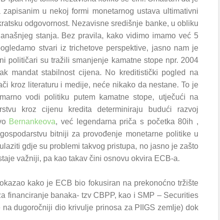
 zapisanim u nekoj formi monetarnog ustava ultimativni
okratsku odgovornost. Nezavisne središnje banke, u obliku
današnjeg stanja. Bez pravila, kako vidimo imamo već 5
pogledamo stvari iz trichetove perspektive, jasno nam je
političari su tražili smanjenje kamatne stope npr. 2004
ak mandat stabilnost cijena. No kreditistički pogled na
či kroz literaturu i medije, neće nikako da nestane. To je
imarno vodi politiku putem kamatne stope, utječući na
tvu kroz cijenu kredita determiniraju budući razvoj
avo
Bernankeova
, već legendarna priča s početka 80ih ,
 gospodarstvu bitniji za provođenje monetarne politike u
laziti gdje su problemi takvog pristupa, no jasno je zašto
taje važniji, pa kao takav čini osnovu okvira ECB-a.
kazao kako je ECB bio fokusiran na prekonoćno tržište
 za financiranje banaka- tzv CBPP, kao i SMP – Securities
e na dugoročniji dio krivulje prinosa za PIIGS zemlje) dok