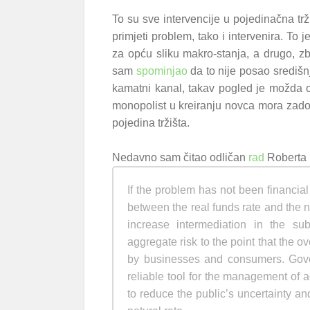
To su sve intervencije u pojedinačna trži
primjeti problem, tako i intervenira. To j
za opću sliku makro-stanja, a drugo, z
sam
spominjao
da to nije posao središn
kamatni kanal, takav pogled je možda 
monopolist u kreiranju novca mora zadovo
pojedina tržišta.
Nedavno sam čitao odličan
rad
Roberta H
If the problem has not been financia
between the real funds rate and the na
increase intermediation in the su
aggregate risk to the point that the o
by businesses and consumers. Govern
reliable tool for the management of 
to reduce the public’s uncertainty a