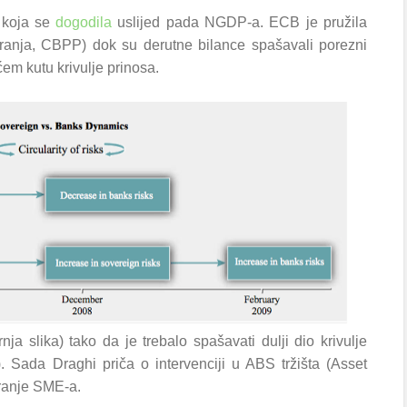
 koja se
dogodila
uslijed pada NGDP-a. ECB je pružila
iranja, CBPP) dok su derutne bilance spašavali porezni
em kutu krivulje prinosa.
ja slika) tako da je trebalo spašavati dulji dio krivulje
).
Sada Draghi priča o intervenciji u ABS tržišta (Asset
tiranje SME-a.