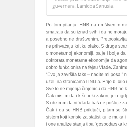
guvernera, Lamidoa Sanusia.
Po tom pitanju, HNB na društvenim mre
smatraju da su iznad svih i da ne moraju
a posebno ne društvenim. Pretpostavlja
ne prihvaćaju kritiku olako. S druge str
o monetarnoj ekonomiji, pa je i bolje da 
doktorata monetarne ekonomije da agonij
dobro funkcionira na fejsu Vlade. Zanima 
“Evo ja završila faks – nađite mi posal”
uzeli na stranicama HNB-a. Prije bi bilo
Sve to ne mijenja činjenicu da HNB ne ko
Čak mislim da i krši neki zakon, jer nig
S obzirom da ni Vlada baš ne poštuje zak
Čak i da se HNB priključi, pitam se što 
sistem koji koriste za statistiku je muka
i one analize stanja tipa “gospodarska kr