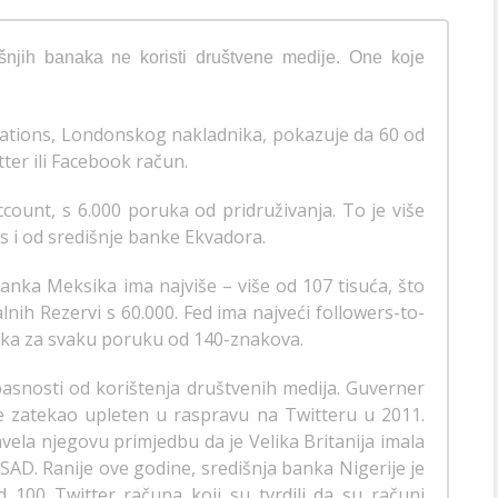
išnjih banaka ne koristi društvene medije. One koje
ications, Londonskog nakladnika, pokazuje da 60 od
tter ili Facebook račun.
account, s 6.000 poruka od pridruživanja. To je više
s i od središnje banke Ekvadora.
banka Meksika ima najviše – više od 107 tisuća, što
nih Rezervi s 60.000. Fed ima najveći followers-to-
nika za svaku poruku od 140-znakova.
pasnosti od korištenja društvenih medija. Guverner
e zatekao upleten u raspravu na Twitteru u 2011.
vela njegovu primjedbu da je Velika Britanija imala
 SAD. Ranije ove godine, središnja banka Nigerije je
od 100 Twitter računa koji su tvrdili da su računi