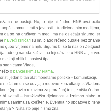
žama ne postoji. No, to nije ni čudno, HNB-ovci očito
 uopće komunicirati s javnosti – tradicionalnim medijima,
m da se na društvenim medijima ne osjećaju sigurno jer
ane
najveći
kritičari
su im, blago rečeno budale bez znanja
ne gube vrijeme na njih. Sigurno bi se tu našlo i Zeitgeist
a radnog naroda zaživi i na fejsu/twitteru HNB-a, jer već
me koji oblik bi postovi tipa
 na stranicama Vlade,
 nešto o
bankarskim zavjerama
.
risti jedan bitan alat monetarne politike – komunikaciju.
dje ne čitam da se odvijaju redovne konzultacije s Vladom.
one (npr ovi o rokovima za proračun) to nije ništa čudno.
bi twittali – istraživačka djelatnost je iznimno slaba, a
 i njima samima za korištenje. Eventualno updatove biltena
etanja”? Ništa što prije nismo znali.