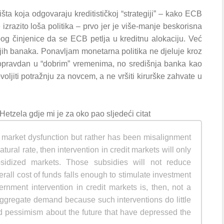
šta koja odgovaraju kreditističkoj “strategiji” – kako ECB
e izrazito loša politika – prvo jer je više-manje beskorisna
bog činjenice da se ECB petlja u kreditnu alokaciju. Već
jih banaka. Ponavljam monetarna politika ne djeluje kroz
opravdan u “dobrim” vremenima, no središnja banka kao
ljiti potražnju za novcem, a ne vršiti kirurške zahvate u
etzela gdje mi je za oko pao sljedeći citat
l market dysfunction but rather has been misalignment
tural rate, then intervention in credit markets will only
bsidized markets. Those subsidies will not reduce
verall cost of funds falls enough to stimulate investment
ment intervention in credit markets is, then, not a
aggregate demand because such interventions do little
nd pessimism about the future that have depressed the