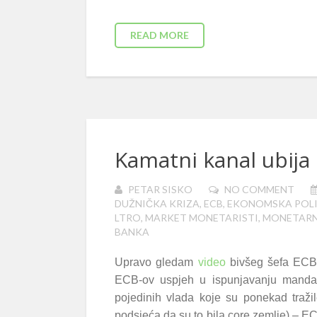
READ MORE
Kamatni kanal ubija
PETAR SISKO
NO COMMENT
DUŽNIČKA KRIZA
,
ECB
,
EKONOMSKA POLI
LTRO
,
MARKET MONETARISTI
,
MONETARN
BANKA
Upravo gledam
video
bivšeg šefa ECB-a
ECB-ov uspjeh u ispunjavanju mandata
pojedinih vlada koje su ponekad traži
podsjeća da su to bila core zemlje) – EC