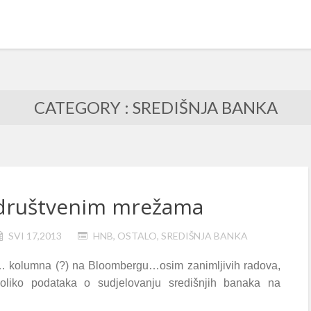
CATEGORY : SREDIŠNJA BANKA
 društvenim mrežama
SVI 17,2013
HNB
,
OSTALO
,
SREDIŠNJA BANKA
… kolumna (?) na Bloombergu…osim zanimljivih radova,
koliko podataka o sudjelovanju središnjih banaka na