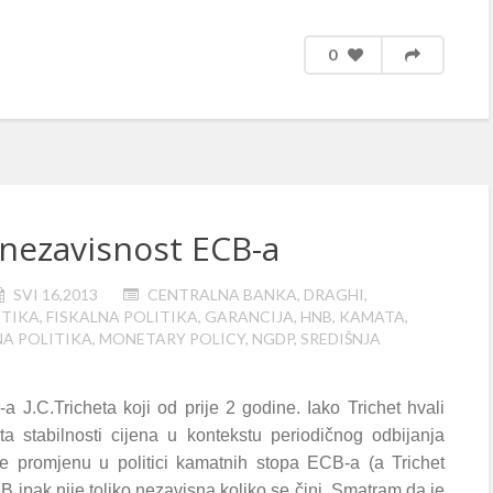
0
 nezavisnost ECB-a
SVI 16,2013
CENTRALNA BANKA
,
DRAGHI
,
TIKA
,
FISKALNA POLITIKA
,
GARANCIJA
,
HNB
,
KAMATA
,
A POLITIKA
,
MONETARY POLICY
,
NGDP
,
SREDIŠNJA
 J.C.Tricheta koji od prije 2 godine. Iako Trichet hvali
 stabilnosti cijena u kontekstu periodičnog odbijanja
le promjenu u politici kamatnih stopa ECB-a (a Trichet
B ipak nije toliko nezavisna koliko se čini. Smatram da je