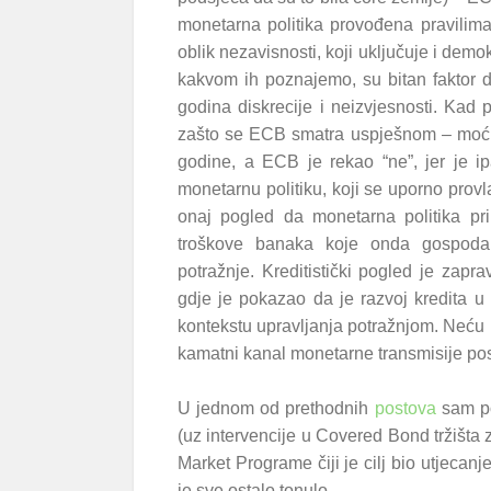
monetarna politika provođena pravilima
oblik nezavisnosti, koji uključuje i dem
kakvom ih poznajemo, su bitan faktor 
godina diskrecije i neizvjesnosti. Kad 
zašto se ECB smatra uspješnom – moćni 
godine, a ECB je rekao “ne”, jer je ip
monetarnu politiku, koji se uporno provla
onaj pogled da monetarna politika pr
troškove banaka koje onda gospodars
potražnje. Kreditistički pogled je zapr
gdje je pokazao da je razvoj kredita u
kontekstu upravljanja potražnjom. Neću u
kamatni kanal monetarne transmisije pos
U jednom od prethodnih
postova
sam po
(uz intervencije u Covered Bond tržišta
Market Programe čiji je cilj bio utjecanj
je sve ostalo tonulo.