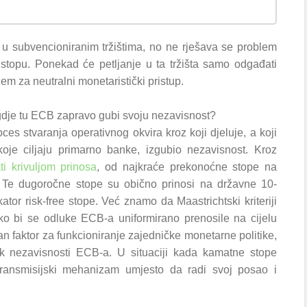
ju u subvencioniranim tržištima, no ne rješava se problem
u stopu. Ponekad će petljanje u ta tržišta samo odgađati
žem za neutralni monetaristički pristup.
dje tu ECB zapravo gubi svoju nezavisnost?
ces stvaranja operativnog okvira kroz koji djeluje, a koji
oje ciljaju primarno banke, izgubio nezavisnost. Kroz
i krivuljom prinosa
, od najkraće prekonoćne stope na
a. Te dugoročne stope su obično prinosi na državne 10-
tor risk-free stope. Već znamo da Maastrichtski kriteriji
ko bi se odluke ECB-a uniformirano prenosile na cijelu
tan faktor za funkcioniranje zajedničke monetarne politike,
ak nezavisnosti ECB-a. U situaciji kada kamatne stope
transmisijski mehanizam umjesto da radi svoj posao i