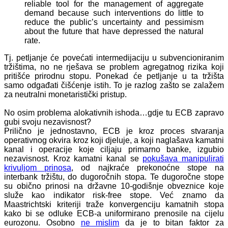
reliable tool for the management of aggregate
demand because such interventions do little to
reduce the public’s uncertainty and pessimism
about the future that have depressed the natural
rate.
Tj. petljanje će povećati intermedijaciju u subvencioniranim
tržištima, no ne rješava se problem agregatnog rizika koji
pritišće prirodnu stopu. Ponekad će petljanje u ta tržišta
samo odgađati čišćenje istih. To je razlog zašto se zalažem
za neutralni monetaristički pristup.
No osim problema alokativnih ishoda…gdje tu ECB zapravo
gubi svoju nezavisnost?
Prilično je jednostavno, ECB je kroz proces stvaranja
operativnog okvira kroz koji djeluje, a koji naglašava kamatni
kanal i operacije koje ciljaju primarno banke, izgubio
nezavisnost. Kroz kamatni kanal se
pokušava manipulirati
krivuljom prinosa
, od najkraće prekonoćne stope na
interbank tržištu, do dugoročnih stopa. Te dugoročne stope
su obično prinosi na državne 10-godišnje obveznice koje
služe kao indikator risk-free stope. Već znamo da
Maastrichtski kriteriji traže konvergenciju kamatnih stopa
kako bi se odluke ECB-a uniformirano prenosile na cijelu
eurozonu. Osobno
ne mislim
da je to bitan faktor za