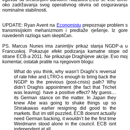
oko zadržavanja svog operativnog okvira od osiguravanja
nominalne stabilnosti.
UPDATE: Ryan Avent na
Economistu
prepoznaje problem s
transmisijskim mehanizmom i predlaže rješenje. Iz gore
navedenih razloga sam skeptičan.
PS. Marcus Nunes ima zanimljiv prikaz stanja NGDP-a u
Francuskoj. Pokazuje efekt podizanja kamatne stope od
strane ECB-a 2011. Ne prikazuje Draghijeve akcije. Evo moj
komentar, ostatak pratite na njegovom blogu:
What do you think, why wasn’t Draghi’s reversal
of rate hike and LTRO-s enough to bring back the
NGDP to the previous (post-crisis) path? Why
didn’t Draghis appointment (the fact that Trichet
was leaving) have a positive effect? My guess…
its German stance on the matter. In Japan they
knew Abe was going to shake things up so
Shirakawas earlier resigning did good to the
markets. But im still puzzled, ECB doesnt actually
need German backing, it wouldn’t be the first time
Weidmann stood alone in the council. ECB isnt
independent at all.