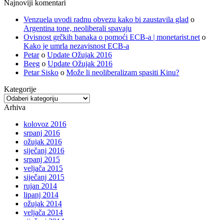
Najnoviji komentari
Venzuela uvodi radnu obvezu kako bi zaustavila glad
o
Argentina tone, neoliberali spavaju
Ovisnost grčkih banaka o pomoći ECB-a | monetarist.net
o
Kako je umrla nezavisnost ECB-a
Petar
o
Update Ožujak 2016
Beeg
o
Update Ožujak 2016
Petar Sisko
o
Može li neoliberalizam spasiti Kinu?
Kategorije
Kategorije
Arhiva
kolovoz 2016
srpanj 2016
ožujak 2016
siječanj 2016
srpanj 2015
veljača 2015
siječanj 2015
rujan 2014
lipanj 2014
ožujak 2014
veljača 2014