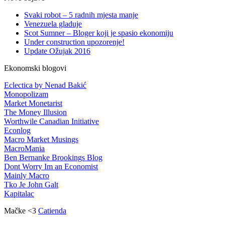
Svaki robot – 5 radnih mjesta manje
Venezuela gladuje
Scot Sumner – Bloger koji je spasio ekonomiju
Under construction upozorenje!
Update Ožujak 2016
Ekonomski blogovi
Eclectica by Nenad Bakić
Monopolizam
Market Monetarist
The Money Illusion
Worthwile Canadian Initiative
Econlog
Macro Market Musings
MacroMania
Ben Bernanke Brookings Blog
Dont Worry Im an Economist
Mainly Macro
Tko Je John Galt
Kapitalac
Mačke <3
Catienda