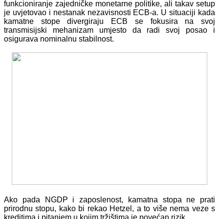
funkcioniranje zajedničke monetarne politike, ali takav setup
je uvjetovao i nestanak nezavisnosti ECB-a. U situaciji kada
kamatne stope divergiraju ECB se fokusira na svoj
transmisijski mehanizam umjesto da radi svoj posao i
osigurava nominalnu stabilnost.
Ako pada NGDP i zaposlenost, kamatna stopa ne prati
prirodnu stopu, kako bi rekao Hetzel, a to više nema veze s
kreditima i pitanjem u kojim tržištima je povećan rizik.