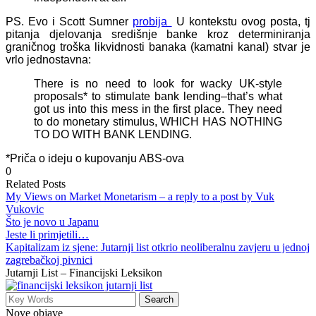
PS. Evo i Scott Sumner
probija
U kontekstu ovog posta, tj
pitanja djelovanja središnje banke kroz determiniranja
graničnog troška likvidnosti banaka (kamatni kanal) stvar je
vrlo jednostavna:
There is no need to look for wacky UK-style
proposals* to stimulate bank lending–that’s what
got us into this mess in the first place. They need
to do monetary stimulus, WHICH HAS NOTHING
TO DO WITH BANK LENDING.
*Priča o ideju o kupovanju ABS-ova
0
Related Posts
My Views on Market Monetarism – a reply to a post by Vuk
Vukovic
Što je novo u Japanu
Jeste li primjetili…
Kapitalizam iz sjene: Jutarnji list otkrio neoliberalnu zavjeru u jednoj
zagrebačkoj pivnici
Jutarnji List – Financijski Leksikon
Nove objave