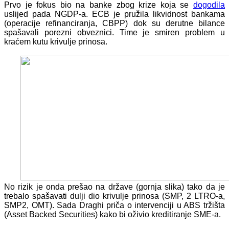
Prvo je fokus bio na banke zbog krize koja se
dogodila
uslijed pada NGDP-a. ECB je pružila likvidnost bankama
(operacije refinanciranja, CBPP) dok su derutne bilance
spašavali porezni obveznici. Time je smiren problem u
kraćem kutu krivulje prinosa.
No rizik je onda prešao na države (gornja slika) tako da je
trebalo spašavati dulji dio krivulje prinosa (SMP, 2 LTRO-a,
SMP2, OMT).
Sada Draghi priča o intervenciji u ABS tržišta
(Asset Backed Securities) kako bi oživio kreditiranje SME-a.