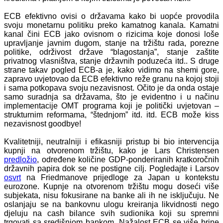
ECB efektivno ovisi o državama kako bi uopće provodila
svoju monetarnu politiku preko kamatnog kanala. Kamatni
kanal čini ECB jako ovisnom o rizicima koje donosi loše
upravljanje javnim dugom, stanje na tržištu rada, porezne
politike, održivost države “blagostanja”, stanje zaštite
privatnog vlasništva, stanje državnih poduzeća itd.. S druge
strane takav pogled ECB-a je, kako vidimo na shemi gore,
zapravo uvjetovao da ECB efektivno reže granu na kojoj stoji
i sama potkopava svoju nezavisnost. Očito je da onda ostaje
samo suradnja sa državama, što je evidentno i u načinu
implementacije OMT programa koji je politički uvjetovan –
strukturnim reformama, “štednjom” itd. itd. ECB može kiss
nezavisnost goodbye!
Kvalitetniji, neutralniji i efikasniji pristup bi bio intervencija
kupnji na otvorenom tržištu, kako je Lars Christensen
predložio
, određene količine GDP-ponderiranih kratkoročnih
državnih papira dok se ne postigne cilj. Pogledajte i Larsov
osvrt
na Friedmanove prijedloge za Japan u kontekstu
eurozone. Kupnje na otvorenom tržištu mogu doseći više
subjekata, nisu fokusirane na banke ali ih ne isključuju. Ne
oslanjaju se na bankovnu ulogu kreiranja likvidnosti nego
djeluju na cash bilance svih sudionika koji su spremni
trgovati sa središnjom bankom. Nažalost ECB se više brine