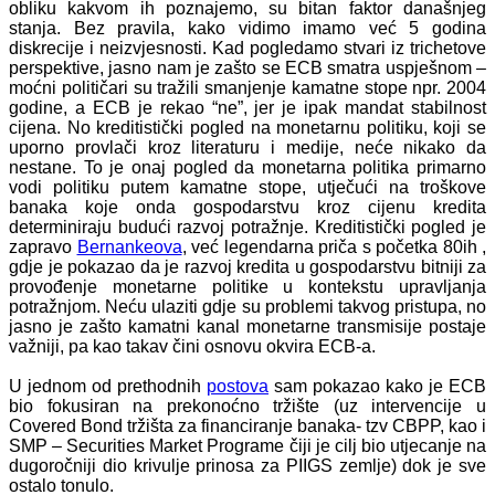
obliku kakvom ih poznajemo, su bitan faktor današnjeg
stanja. Bez pravila, kako vidimo imamo već 5 godina
diskrecije i neizvjesnosti. Kad pogledamo stvari iz trichetove
perspektive, jasno nam je zašto se ECB smatra uspješnom –
moćni političari su tražili smanjenje kamatne stope npr. 2004
godine, a ECB je rekao “ne”, jer je ipak mandat stabilnost
cijena. No kreditistički pogled na monetarnu politiku, koji se
uporno provlači kroz literaturu i medije, neće nikako da
nestane. To je onaj pogled da monetarna politika primarno
vodi politiku putem kamatne stope, utječući na troškove
banaka koje onda gospodarstvu kroz cijenu kredita
determiniraju budući razvoj potražnje. Kreditistički pogled je
zapravo
Bernankeova
, već legendarna priča s početka 80ih ,
gdje je pokazao da je razvoj kredita u gospodarstvu bitniji za
provođenje monetarne politike u kontekstu upravljanja
potražnjom. Neću ulaziti gdje su problemi takvog pristupa, no
jasno je zašto kamatni kanal monetarne transmisije postaje
važniji, pa kao takav čini osnovu okvira ECB-a.
U jednom od prethodnih
postova
sam pokazao kako je ECB
bio fokusiran na prekonoćno tržište (uz intervencije u
Covered Bond tržišta za financiranje banaka- tzv CBPP, kao i
SMP – Securities Market Programe čiji je cilj bio utjecanje na
dugoročniji dio krivulje prinosa za PIIGS zemlje) dok je sve
ostalo tonulo.