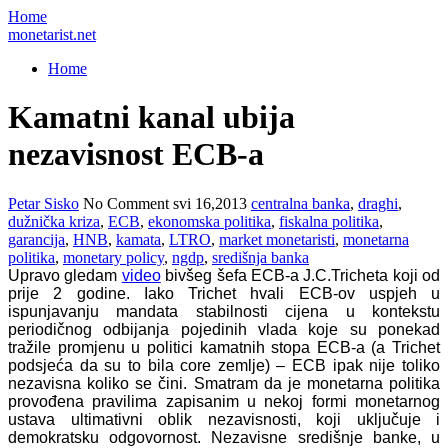
Home
monetarist.net
Home
Kamatni kanal ubija
nezavisnost ECB-a
Petar Sisko
No Comment
svi 16,2013
centralna banka
,
draghi
,
dužnička kriza
,
ECB
,
ekonomska politika
,
fiskalna politika
,
garancija
,
HNB
,
kamata
,
LTRO
,
market monetaristi
,
monetarna
politika
,
monetary policy
,
ngdp
,
središnja banka
Upravo gledam
video
bivšeg šefa ECB-a J.C.Tricheta koji od
prije 2 godine. Iako Trichet hvali ECB-ov uspjeh u
ispunjavanju mandata stabilnosti cijena u kontekstu
periodičnog odbijanja pojedinih vlada koje su ponekad
tražile promjenu u politici kamatnih stopa ECB-a (a Trichet
podsjeća da su to bila core zemlje) – ECB ipak nije toliko
nezavisna koliko se čini. Smatram da je monetarna politika
provođena pravilima zapisanim u nekoj formi monetarnog
ustava ultimativni oblik nezavisnosti, koji uključuje i
demokratsku odgovornost. Nezavisne središnje banke, u