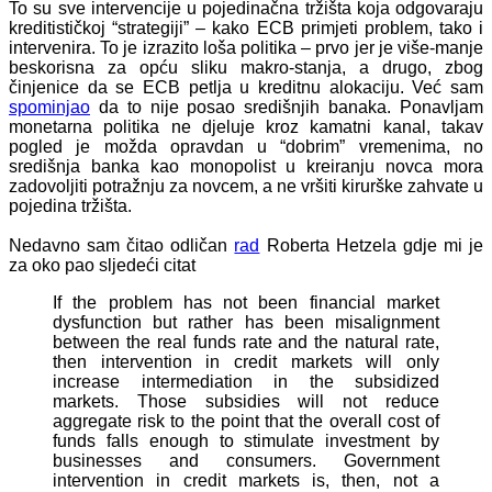
To su sve intervencije u pojedinačna tržišta koja odgovaraju
kreditističkoj “strategiji” – kako ECB primjeti problem, tako i
intervenira. To je izrazito loša politika – prvo jer je više-manje
beskorisna za opću sliku makro-stanja, a drugo, zbog
činjenice da se ECB petlja u kreditnu alokaciju. Već sam
spominjao
da to nije posao središnjih banaka. Ponavljam
monetarna politika ne djeluje kroz kamatni kanal, takav
pogled je možda opravdan u “dobrim” vremenima, no
središnja banka kao monopolist u kreiranju novca mora
zadovoljiti potražnju za novcem, a ne vršiti kirurške zahvate u
pojedina tržišta.
Nedavno sam čitao odličan
rad
Roberta Hetzela gdje mi je
za oko pao sljedeći citat
If the problem has not been financial market
dysfunction but rather has been misalignment
between the real funds rate and the natural rate,
then intervention in credit markets will only
increase intermediation in the subsidized
markets. Those subsidies will not reduce
aggregate risk to the point that the overall cost of
funds falls enough to stimulate investment by
businesses and consumers. Government
intervention in credit markets is, then, not a