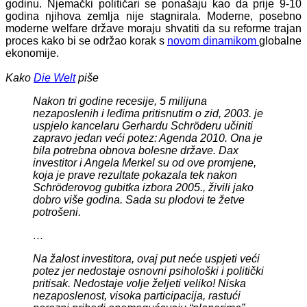
godinu. Njemački političari se ponašaju kao da prije 9-10
godina njihova zemlja nije stagnirala. Moderne, posebno
moderne welfare države moraju shvatiti da su reforme trajan
proces kako bi se održao korak s
novom dinamikom
globalne
ekonomije.
Kako
Die Welt
piše
Nakon tri godine recesije, 5 milijuna
nezaposlenih i leđima pritisnutim o zid, 2003. je
uspjelo kancelaru Gerhardu Schröderu učiniti
zapravo jedan veći potez: Agenda 2010. Ona je
bila potrebna obnova bolesne države. Dax
investitor i Angela Merkel su od ove promjene,
koja je prave rezultate pokazala tek nakon
Schröderovog gubitka izbora 2005., živili jako
dobro više godina. Sada su plodovi te žetve
potrošeni.
…
Na žalost investitora, ovaj put neće uspjeti veći
potez jer nedostaje osnovni psihološki i politički
pritisak. Nedostaje volje željeti veliko! Niska
nezaposlenost, visoka participacija, rastući