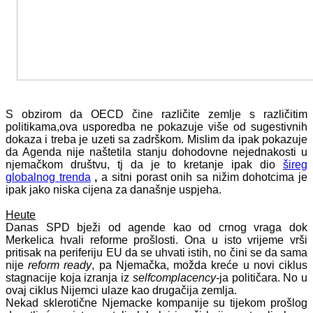
S obzirom da OECD čine različite zemlje s različitim
politikama,ova usporedba ne pokazuje više od sugestivnih
dokaza i treba je uzeti sa zadrškom. Mislim da ipak pokazuje
da Agenda nije naštetila stanju dohodovne nejednakosti u
njemačkom društvu, tj da je to kretanje ipak dio
šireg
globalnog trenda
,
a sitni porast onih sa nižim dohotcima je
ipak jako niska cijena za današnje uspjeha.
Heute
Danas SPD bježi od agende kao od crnog vraga dok
Merkelica hvali reforme prošlosti. Ona u isto vrijeme vrši
pritisak na periferiju EU da se uhvati istih, no čini se da sama
nije
reform ready
, pa Njemačka, možda kreće u novi ciklus
stagnacije koja izranja iz
selfcomplacency-
ja političara. No u
ovaj ciklus Nijemci ulaze kao drugačija zemlja.
Nekad sklerotične Njemacke kompanije su tijekom prošlog