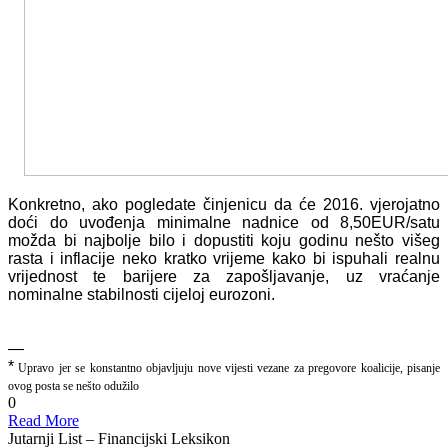
Konkretno, ako pogledate činjenicu da će 2016. vjerojatno
doći do uvođenja minimalne nadnice od 8,50EUR/satu
možda bi najbolje bilo i dopustiti koju godinu nešto višeg
rasta i inflacije neko kratko vrijeme kako bi ispuhali realnu
vrijednost te barijere za zapošljavanje, uz vraćanje
nominalne stabilnosti cijeloj eurozoni.
—
*
Upravo jer se konstantno objavljuju nove vijesti vezane za pregovore koalicije, pisanje
ovog posta se nešto odužilo
0
Read More
Jutarnji List – Financijski Leksikon