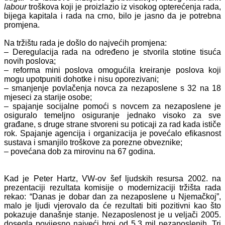
labour
troškova koji je proizlazio iz visokog opterećenja rada,
bijega kapitala i rada na crno, bilo je jasno da je potrebna
promjena.
Na tržištu rada je došlo do najvećih promjena:
– Deregulacija rada na određeno je stvorila stotine tisuća
novih poslova;
– reforma mini poslova omogućila kreiranje poslova koji
mogu upotpuniti dohotke i nisu oporezivani;
– smanjenje povlačenja novca za nezaposlene s 32 na 18
mjeseci za starije osobe;
– spajanje socijalne pomoći s novcem za nezaposlene je
osiguralo temeljno osiguranje jednako visoko za sve
građane, s druge strane stvoreni su poticaji za rad kada ističe
rok. Spajanje agencija i organizacija je povećalo efikasnost
sustava i smanjilo troškove za porezne obveznike;
– povećana dob za mirovinu na 67 godina.
Kad je Peter Hartz, VW-ov šef ljudskih resursa 2002. na
prezentaciji rezultata komisije o modernizaciji tržišta rada
rekao: “Danas je dobar dan za nezaposlene u Njemačkoj”,
malo je ljudi vjerovalo da će rezultati biti pozitivni kao što
pokazuje današnje stanje. Nezaposlenost je u veljači 2005.
dosegla povijesno najveći broj od 5,3 mil nezaposlenih. Tri