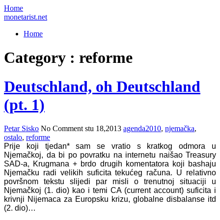
Home
monetarist.net
Home
Category : reforme
Deutschland, oh Deutschland
(pt. 1)
Petar Sisko
No Comment
stu 18,2013
agenda2010
,
njemačka
,
ostalo
,
reforme
Prije koji tjedan* sam se vratio s kratkog odmora u
Njemačkoj, da bi po povratku na internetu naišao Treasury
SAD-a, Krugmana + brdo drugih komentatora koji bashaju
Njemačku radi velikih suficita tekućeg računa. U relativno
površnom tekstu slijedi par misli o trenutnoj situaciji u
Njemačkoj (1. dio) kao i temi CA (current account) suficita i
krivnji Nijemaca za Europsku krizu, globalne disbalanse itd
(2. dio)…