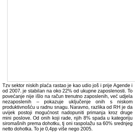
Tzv sektor niskih plaća rastao je kao udio još i prije Agende i
od 2007. je stabilan na oko 22% od ukupne zaposlenosti. To
povećanje nije išlo na račun trenutno zaposlenih, već udjela
nezaposlenih – pokazuje uključenje onih s niskom
produktivnošću u radnu snagu. Naravno, razlika od RH je da
uvijek postoji mogućnost nadopuniti primanja kroz druge
mini poslove. Od onih koji rade, njih 8% spada u kategoriju
siromašnih prema dohotku, tj oni raspolažu sa 60% srednjeg
netto dohotka. To je 0,4pp više nego 2005.