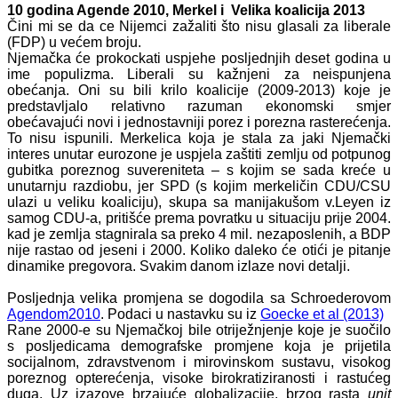
10 godina Agende 2010, Merkel i Velika koalicija 2013
Čini mi se da ce Nijemci zažaliti što nisu glasali za liberale
(FDP) u većem broju.
Njemačka će prokockati uspjehe posljednjih deset godina u
ime populizma. Liberali su kažnjeni za neispunjena
obećanja. Oni su bili krilo koalicije (2009-2013) koje je
predstavljalo relativno razuman ekonomski smjer
obećavajući novi i jednostavniji porez i porezna rasterećenja.
To nisu ispunili. Merkelica koja je stala za jaki Njemački
interes unutar eurozone je uspjela zaštiti zemlju od potpunog
gubitka poreznog suvereniteta – s kojim se sada kreće u
unutarnju razdiobu, jer SPD (s kojim merkeličin CDU/CSU
ulazi u veliku koaliciju), skupa sa manijakušom v.Leyen iz
samog CDU-a, pritišće prema povratku u situaciju prije 2004.
kad je zemlja stagnirala sa preko 4 mil. nezaposlenih, a BDP
nije rastao od jeseni i 2000. Koliko daleko će otići je pitanje
dinamike pregovora. Svakim danom izlaze novi detalji.
Posljednja velika promjena se dogodila sa Schroederovom
Agendom2010
. Podaci u nastavku su iz
Goecke et al (2013)
Rane 2000-e su Njemačkoj bile otriježnjenje koje je suočilo
s posljedicama demografske promjene koja je prijetila
socijalnom, zdravstvenom i mirovinskom sustavu, visokog
poreznog opterećenja, visoke birokratiziranosti i rastućeg
duga. Uz izazove brzajuće globalizacije, brzog rasta
unit