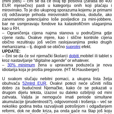
(mini jobs) – čini se da će ovaj tip poslova (zarada do 400
EUR mjesečno) pasti u kategoriju onih koji plaćaju i
mirovinsko. To je dio ukupnog sporazuma kojemu je primarni
cilj održavanje prihoda mirovinskih fondova, doduše, ako
zanemarimo potencijalno loše posljedice za mini-jobbere,
bar ne usmjeravaju fondove ka katastrofičnim ulaganjima
kao u RH.
– Ograničenja cijena najma stanova u područjima gdje
cijene rastu. Ovakve mjere, kao i slične kontrole cijena
obično rezultiraju još većim raslojavanjima preko drugih
mehanizama – tj. dogodi se obično
suprotni
efekt.
UPDATE:
– čini se da će svi njemački školarci
dobiti
mobitel ili tablet s
kroz nastavljanje “digitalne agende” or whatever.
–
30% minimum
žena u upravama poduzeća je nova
idiotarija koja je prošla pregovore. (HT M.Hausberger)
U svakom slučaju nebitni pomaci, a ukupna lista želja
obuhvaća
52mlrd EUR
. Ovakvi potezi neće učiniti ništa
dobro za budućnost Njemačke, kako će se pokazati u
drugom dijelu teksta, izazovi su daleko ozbiljniji od mini
zahvata. Valjda je nemoguće imati periode simultane
akumulacije (prudentnosti?), odgovornosti i trošenja – već se
nekoliko godina treba razvaljivati potrošnjom i odgađanjem
reformi, dok ne dođe kriza, pa onda gaće na štap još koju