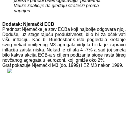
porezni prihodi onemogućavaju “planerima”
Velike koalicije da gledaju strateški prema
naprijed.
Dodatak: Njemački ECB
Prednost Njemačke je stav ECBa koji najbolje odgovara njoj.
Doduše, uz stagnirajuću produktivnost, bilo bi za očekivati
višu inflaciju. Kad bi Bundesbank isto pogledala kretanje
svog nekad omiljenog M3 agregata vidjela bi da je zapravo
inflacija zaista niska. Nekad je ciljala 4 -7% a sad joj smeta
bilo kakva akcija ECB-a s ciljem podizanja stope rasta šireg
novčanog agregata u eurozoni, koji gmiže oko 2%.
Graf pokazuje Njemački M3 (do. 1999) i EZ M3 nakon 1999.