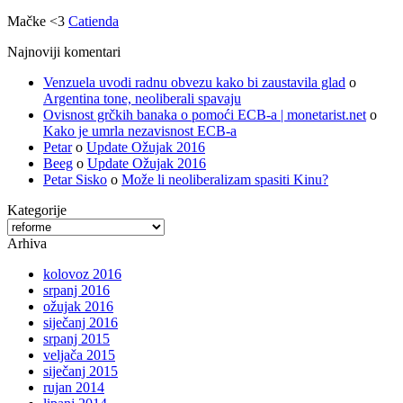
Mačke <3
Catienda
Najnoviji komentari
Venzuela uvodi radnu obvezu kako bi zaustavila glad
o
Argentina tone, neoliberali spavaju
Ovisnost grčkih banaka o pomoći ECB-a | monetarist.net
o
Kako je umrla nezavisnost ECB-a
Petar
o
Update Ožujak 2016
Beeg
o
Update Ožujak 2016
Petar Sisko
o
Može li neoliberalizam spasiti Kinu?
Kategorije
Kategorije
Arhiva
kolovoz 2016
srpanj 2016
ožujak 2016
siječanj 2016
srpanj 2015
veljača 2015
siječanj 2015
rujan 2014