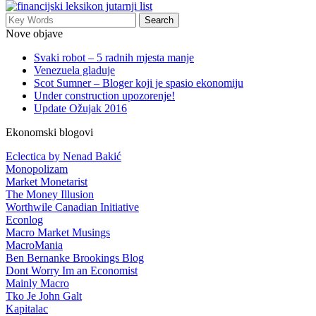
Nove objave
Svaki robot – 5 radnih mjesta manje
Venezuela gladuje
Scot Sumner – Bloger koji je spasio ekonomiju
Under construction upozorenje!
Update Ožujak 2016
Ekonomski blogovi
Eclectica by Nenad Bakić
Monopolizam
Market Monetarist
The Money Illusion
Worthwile Canadian Initiative
Econlog
Macro Market Musings
MacroMania
Ben Bernanke Brookings Blog
Dont Worry Im an Economist
Mainly Macro
Tko Je John Galt
Kapitalac