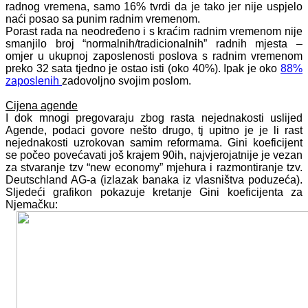
radnog vremena, samo 16% tvrdi da je tako jer nije uspjelo
naći posao sa punim radnim vremenom.
Porast rada na neodređeno i s kraćim radnim vremenom nije
smanjilo broj “normalnih/tradicionalnih” radnih mjesta –
omjer u ukupnoj zaposlenosti poslova s radnim vremenom
preko 32 sata tjedno je ostao isti (oko 40%). Ipak je oko
88%
zaposlenih
zadovoljno svojim poslom.
Cijena agende
I dok mnogi pregovaraju zbog rasta nejednakosti uslijed
Agende, podaci govore nešto drugo, tj upitno je je li rast
nejednakosti uzrokovan samim reformama. Gini koeficijent
se počeo povećavati još krajem 90ih, najvjerojatnije je vezan
za stvaranje tzv “new economy” mjehura i razmontiranje tzv.
Deutschland AG-a (izlazak banaka iz vlasništva poduzeća).
Sljedeći grafikon pokazuje kretanje Gini koeficijenta za
Njemačku: