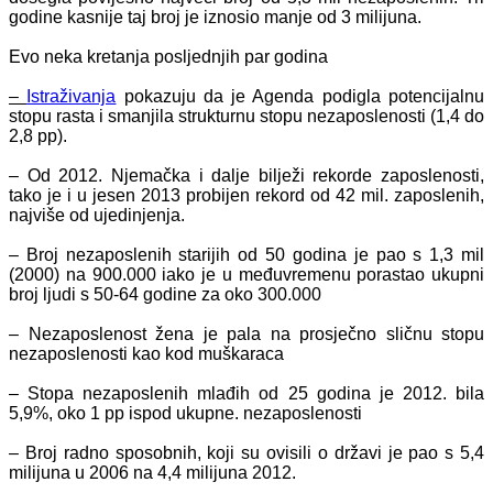
godine kasnije taj broj je iznosio manje od 3 milijuna.
Evo neka kretanja posljednjih par godina
–
Istraživanja
pokazuju da je Agenda podigla potencijalnu
stopu rasta i smanjila strukturnu stopu nezaposlenosti (1,4 do
2,8 pp).
– Od 2012. Njemačka i dalje bilježi rekorde zaposlenosti,
tako je i u jesen 2013 probijen rekord od 42 mil. zaposlenih,
najviše od ujedinjenja.
– Broj nezaposlenih starijih od 50 godina je pao s 1,3 mil
(2000) na 900.000 iako je u međuvremenu porastao ukupni
broj ljudi s 50-64 godine za oko 300.000
– Nezaposlenost žena je pala na prosječno sličnu stopu
nezaposlenosti kao kod muškaraca
– Stopa nezaposlenih mlađih od 25 godina je 2012. bila
5,9%, oko 1 pp ispod ukupne. nezaposlenosti
– Broj radno sposobnih, koji su ovisili o državi je pao s 5,4
milijuna u 2006 na 4,4 milijuna 2012.