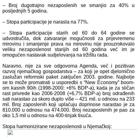
– Broj dugotrajno nezaposlenih se smanjio za 40% u
posljednjih 5 godina.
– Stopa participacije je narasla na 77%.
– Stopa participacije starih od 60 do 64 godine se
udvostručila, dok zatvaranje mogućnosti za prijevremenu
mirovinu i smanjenje prava na mirovinu nije prouzrokovalo
veliku nezaposlenost starijih od 60 godina već im je
omogućen nastavak sudjelovanja na tržištu rada.
Naravno, nije za sve odgovorna Agenda, već i pozitivan
razvoj njemačkog gospodarstva – za koji je opet djelomično
zaslužan reformski paket zaključen 2003. godine. Najbolje
se to može promatrati u usporedbi s “New Economy” boom-
om kasnih 90ih (1998-2000; +6% BDP-a), kada je za sličan
rast privrede kao 2006-2008 (+6,7% BDP-a) broj odrađenih
sati narastao za skoro duplo više – 421 mil. u odnosu na 233
mil. Broj zaposlenih koji uplaćuju doprinose narastao je za
810.000 u odnosu na 474.000. Broj nezaposlenih je pao za
oko 1,5 mil u odnosu na 400-tinjak tisuća.
Stopa harmonizirane nezaposlenosti u Njemačkoj: