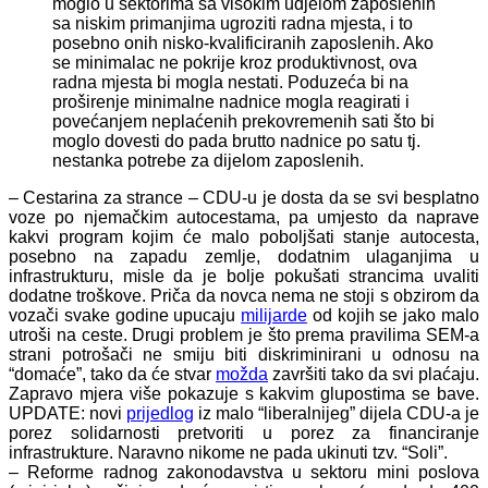
moglo u sektorima sa visokim udjelom zaposlenih
sa niskim primanjima ugroziti radna mjesta, i to
posebno onih nisko-kvalificiranih zaposlenih. Ako
se minimalac ne pokrije kroz produktivnost, ova
radna mjesta bi mogla nestati. Poduzeća bi na
proširenje minimalne nadnice mogla reagirati i
povećanjem neplaćenih prekovremenih sati što bi
moglo dovesti do pada brutto nadnice po satu tj.
nestanka potrebe za dijelom zaposlenih.
– Cestarina za strance – CDU-u je dosta da se svi besplatno
voze po njemačkim autocestama, pa umjesto da naprave
kakvi program kojim će malo poboljšati stanje autocesta,
posebno na zapadu zemlje, dodatnim ulaganjima u
infrastrukturu, misle da je bolje pokušati strancima uvaliti
dodatne troškove. Priča da novca nema ne stoji s obzirom da
vozači svake godine upucaju
milijarde
od kojih se jako malo
utroši na ceste. Drugi problem je što prema pravilima SEM-a
strani potrošači ne smiju biti diskriminirani u odnosu na
“domaće”, tako da će stvar
možda
završiti tako da svi plaćaju.
Zapravo mjera više pokazuje s kakvim glupostima se bave.
UPDATE: novi
prijedlog
iz malo “liberalnijeg” dijela CDU-a je
porez solidarnosti pretvoriti u porez za financiranje
infrastrukture. Naravno nikome ne pada ukinuti tzv. “Soli”.
– Reforme radnog zakonodavstva u sektoru mini poslova