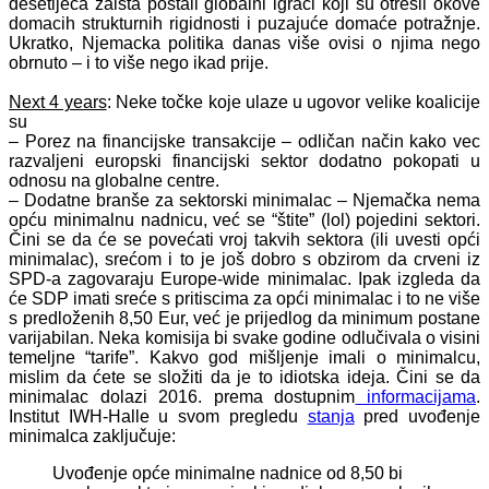
desetljeća zaista postali globalni igrači koji su otresli okove
domacih strukturnih rigidnosti i puzajuće domaće potražnje.
Ukratko, Njemacka politika danas više ovisi o njima nego
obrnuto – i to više nego ikad prije.
Next 4 years
: Neke točke koje ulaze u ugovor velike koalicije
su
– Porez na financijske transakcije – odličan način kako vec
razvaljeni europski financijski sektor dodatno pokopati u
odnosu na globalne centre.
– Dodatne branše za sektorski minimalac – Njemačka nema
opću minimalnu nadnicu, već se “štite” (lol) pojedini sektori.
Čini se da će se povećati vroj takvih sektora (ili uvesti opći
minimalac), srećom i to je još dobro s obzirom da crveni iz
SPD-a zagovaraju Europe-wide minimalac. Ipak izgleda da
će SDP imati sreće s pritiscima za opći minimalac i to ne više
s predloženih 8,50 Eur, već je prijedlog da minimum postane
varijabilan. Neka komisija bi svake godine odlučivala o visini
temeljne “tarife”. Kakvo god mišljenje imali o minimalcu,
mislim da ćete se složiti da je to idiotska ideja. Čini se da
minimalac dolazi 2016. prema dostupnim
informacijama
.
Institut IWH-Halle u svom pregledu
stanja
pred uvođenje
minimalca zaključuje:
Uvođenje opće minimalne nadnice od 8,50 bi