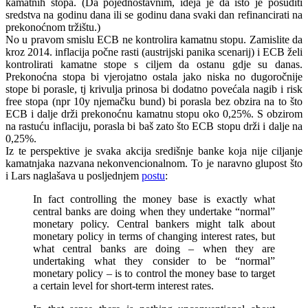
kamatnih stopa. (Da pojednostavnim, ideja je da isto je posuditi
sredstva na godinu dana ili se godinu dana svaki dan refinancirati na
prekonoćnom tržištu.)
No u pravom smislu ECB ne kontrolira kamatnu stopu. Zamislite da
kroz 2014. inflacija počne rasti (austrijski panika scenarij) i ECB želi
kontrolirati kamatne stope s ciljem da ostanu gdje su danas.
Prekonoćna stopa bi vjerojatno ostala jako niska no dugoročnije
stope bi porasle, tj krivulja prinosa bi dodatno povećala nagib i risk
free stopa (npr 10y njemačku bund) bi porasla bez obzira na to što
ECB i dalje drži prekonoćnu kamatnu stopu oko 0,25%. S obzirom
na rastuću inflaciju, porasla bi baš zato što ECB stopu drži i dalje na
0,25%.
Iz te perspektive je svaka akcija središnje banke koja nije ciljanje
kamatnjaka nazvana nekonvencionalnom. To je naravno glupost što
i Lars naglašava u posljednjem
postu
:
In fact controlling the money base is exactly what
central banks are doing when they undertake “normal”
monetary policy. Central bankers might talk about
monetary policy in terms of changing interest rates, but
what central banks are doing – when they are
undertaking what they consider to be “normal”
monetary policy – is to control the money base to target
a certain level for short-term interest rates.