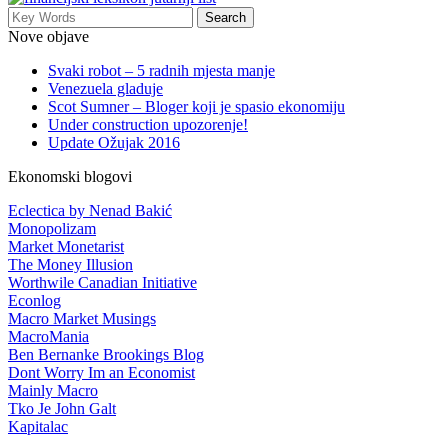
Nove objave
Svaki robot – 5 radnih mjesta manje
Venezuela gladuje
Scot Sumner – Bloger koji je spasio ekonomiju
Under construction upozorenje!
Update Ožujak 2016
Ekonomski blogovi
Eclectica by Nenad Bakić
Monopolizam
Market Monetarist
The Money Illusion
Worthwile Canadian Initiative
Econlog
Macro Market Musings
MacroMania
Ben Bernanke Brookings Blog
Dont Worry Im an Economist
Mainly Macro
Tko Je John Galt
Kapitalac