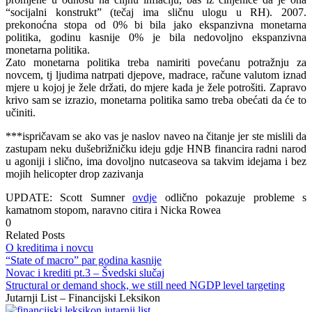
“socijalni konstrukt” (tečaj ima sličnu ulogu u RH). 2007.
prekonoćna stopa od 0% bi bila jako ekspanzivna monetarna
politika, godinu kasnije 0% je bila nedovoljno ekspanzivna
monetarna politika.
Zato monetarna politika treba namiriti povećanu potražnju za
novcem, tj ljudima natrpati djepove, madrace, račune valutom iznad
mjere u kojoj je žele držati, do mjere kada je žele potrošiti. Zapravo
krivo sam se izrazio, monetarna politika samo treba obećati da će to
učiniti.
***ispričavam se ako vas je naslov naveo na čitanje jer ste mislili da
zastupam neku dušebrižničku ideju gdje HNB financira radni narod
u agoniji i slično, ima dovoljno nutcaseova sa takvim idejama i bez
mojih helicopter drop zazivanja
UPDATE: Scott Sumner
ovdje
odlično pokazuje probleme s
kamatnom stopom, naravno citira i Nicka Rowea
0
Related Posts
O kreditima i novcu
“State of macro” par godina kasnije
Novac i krediti pt.3 – Švedski slučaj
Structural or demand shock, we still need NGDP level targeting
Jutarnji List – Financijski Leksikon