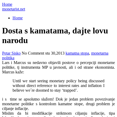
Home
monetarist.net
Home
Dosta s kamatama, dajte lovu
narodu
Petar Sisko
No Comment
stu 30,2013
kamatna stopa
,
monetarna
politika
Lars i Marcus su nedavno objavili postove o percepciji monetarne
politike, tj instrumenta MP u javnosti, ali i od strane ekonomista.
Marcus kaže:
Until we start seeing monetary policy being discussed
without direct reference to interest rates and inflation I
believe we´re doomed to stay ‘trapped’.
i s time se apsolutno slažem! Dok je jedan problem povezivanje
monetarne politike s kontrolom kamatne stope, drugi problem je
ciljanje inflacije.
Mislim da bi modifikacije striktnom ciljanju inflacije, tipa