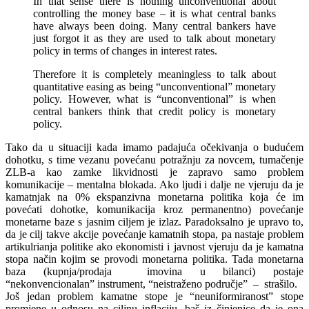
In that sense there is nothing unconventional about
controlling the money base – it is what central banks
have always been doing. Many central bankers have
just forgot it as they are used to talk about monetary
policy in terms of changes in interest rates.
Therefore it is completely meaningless to talk about
quantitative easing as being “unconventional” monetary
policy. However, what is “unconventional” is when
central bankers think that credit policy is monetary
policy.
Tako da u situaciji kada imamo padajuća očekivanja o budućem
dohotku, s time vezanu povećanu potražnju za novcem, tumačenje
ZLB-a kao zamke likvidnosti je zapravo samo problem
komunikacije – mentalna blokada. Ako ljudi i dalje ne vjeruju da je
kamatnjak na 0% ekspanzivna monetarna politika koja će im
povećati dohotke, komunikacija kroz permanentno) povećanje
monetarne baze s jasnim ciljem je izlaz. Paradoksalno je upravo to,
da je cilj takve akcije povećanje kamatnih stopa, pa nastaje problem
artikulrianja politike ako ekonomisti i javnost vjeruju da je kamatna
stopa način kojim se provodi monetarna politika. Tada monetarna
baza (kupnja/prodaja imovina u bilanci) postaje
“nekonvencionalan” instrument, “neistraženo područje” – strašilo.
Još jedan problem kamatne stope je “neuniformiranost” stope
promjene u odnosu na ciljnu inflaciju, baš iz činjenice da je ona