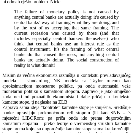
bi odmah rješio problem. Nick:
The failure of monetary policy is not caused by
anything central banks are actually doing; it’s caused by
central banks’ way of framing what they are doing, and
by the rest of us accepting that same framing. The
current recession was caused by those (and that
includes especially central bankers themselves) who
think that central banks use an interest rate as the
control instrument. It’s the framing of what central
banks do that caused the mess, not anything central
banks are actually doing. The social construction of
reality is what dunnit!
Mislim da većina ekonomista razmišlja u kontekstu prevladavajućeg
modela – standardnog NK modela sa Taylor ruleom kao
aproksimacijom monetarne politike, pa onda automatski veže
monetarnu politiku s kamatnom stopom. Zapravo je jako smiješno
kada neki od poznatijih ekonomista i dalje pričaju u kontekstu
kamatne stope, tj naglaska na ZLB.
Zapravo sama ideja “kontrole” kamatne stope je smiješna. Središnje
banke upravljaju prekonoćnom refi stopom (ili kao SNB – 3
mjesečni LIBORom) pa priča onda ide prema dugoročnijim
kamatnim stopama – preko teorije o vremenskoj strukturi kamatne
stope prema kojoj su dugoročnije kamatne stope suma kratkoročnijih