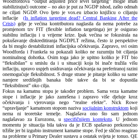
Woodfordova “output adjusted price level targeting” mogle imati
stabilizirajući outcome – no ako je put za NGDP ishod, zašto odmah
ne ciljati NGDP. Ovo ljeto je vox.eu izbacio knjižicu o ciljanju
inflacije
(Is inflation targeting dead? Central Banking After the
Crisis)
gdje je većina kontributora naglasila da nema potrebe za
promjenom tzv FIT (flexible inflation targetinga) jer je osigurao
stabilnu inflaciju i u vrijeme krize. Ipak većina se fokusirala na
pokušavanje diskreditiranja NGDPLT režima, često iz perspektive
da bi moglo destabilizirati inflacijska očekivanja. Zapravo, svi osim
Woodforda i Frankela su pokazali koliko ne razumiju bit ciljanja
nominalnog dohotka. Osim toga jako je upitno koliko je FIT bio
“fleksibilan” u smislu da i u situaciji koja bi inače tražila višu
inflaciju, upravo uspjeh usidravanja očekivanja na preferiranoj razini
onemogućuje fleksibilnost. S druge strane je pitanje koliko su same
namjere središnjih banaka bile takve da bi se dopustila
“fleksibilnost” oko cilja.
Fokus na kamatnu stopu je također problem. Sama veza kamatne
stope i inflacije je jako zamršena i zapravo više djeluje kroz
očekivanja i vjerovanja nego “realne efekte”. Nick Rowe
“upravljanje” kamatnom stopom naziva
socijalnim konstruktom
koji
nema ni teoretske temelje. Naglašava ono što sam jednom
naglašavao za Eurozonu, u
specifičnijem kontekstu
. U jednom
momentu je situacija bila takva da je ECB spašavao prekonoćno
tržište jer bi izgubio instrument kamatne stope. Fed je slično reagirao
na probleme u Primary Dealer sustavu a ostatak svijeta je tonuo. QE