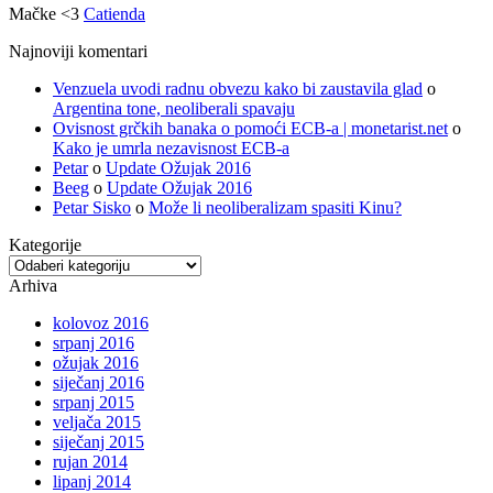
Mačke <3
Catienda
Najnoviji komentari
Venzuela uvodi radnu obvezu kako bi zaustavila glad
o
Argentina tone, neoliberali spavaju
Ovisnost grčkih banaka o pomoći ECB-a | monetarist.net
o
Kako je umrla nezavisnost ECB-a
Petar
o
Update Ožujak 2016
Beeg
o
Update Ožujak 2016
Petar Sisko
o
Može li neoliberalizam spasiti Kinu?
Kategorije
Kategorije
Arhiva
kolovoz 2016
srpanj 2016
ožujak 2016
siječanj 2016
srpanj 2015
veljača 2015
siječanj 2015
rujan 2014
lipanj 2014