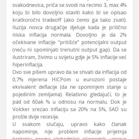
svakodnevica, priča se svodi na recimo 3, max 4%
koju bi bilo dovoljno staviti kako bi se opisao
kratkoročni tradeoff (ako ćemo ga tako zvati).
Iluzija novca drugačije djeluje kada je prilično
niska inflacija normala. Dovoljno je da 2%
očekivane inflacije “pritišće” potencijalni output
(neću ni spominjati trenutni output gap). Da se
ilustriram, živimo u svijetu gdje je 5% inflacije već
hiperinflacija.
Ovo sve pišem upravo da se shvati da inflacija od
0,7% mjerena HICPom u eurozoni postaje
ekvivalent deflacije (da ne spominjem stanje u
pojedinim zemljama). Relativno gledajući, to je
pad od 60ak % u odnosu na normalu. Dok je
Volcker srezao inflaciju sa 20% na 5%, SAD su
prošle dvije recesije.
U svakom slučaju, upravo kako članak
napominje, nije problem inflacije prijetnja