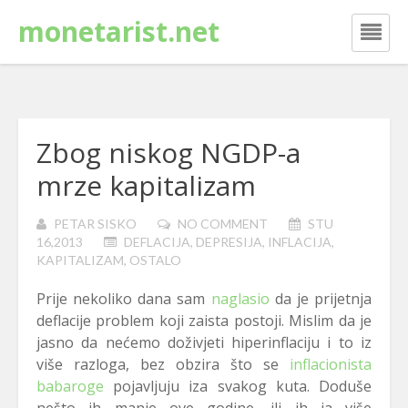
monetarist.net
Zbog niskog NGDP-a
mrze kapitalizam
PETAR SISKO
NO COMMENT
STU
16,2013
DEFLACIJA
,
DEPRESIJA
,
INFLACIJA
,
KAPITALIZAM
,
OSTALO
Prije nekoliko dana sam
naglasio
da je prijetnja
deflacije problem koji zaista postoji. Mislim da je
jasno da nećemo doživjeti hiperinflaciju i to iz
više razloga, bez obzira što se
inflacionista
babaroge
pojavljuju iza svakog kuta. Doduše