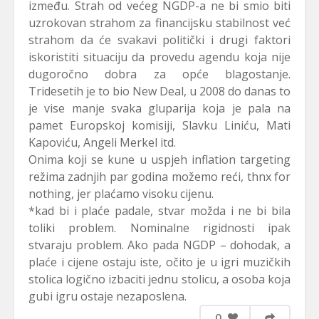
između. Strah od većeg NGDP-a ne bi smio biti
uzrokovan strahom za financijsku stabilnost već
strahom da će svakavi politički i drugi faktori
iskoristiti situaciju da provedu agendu koja nije
dugoročno dobra za opće blagostanje.
Tridesetih je to bio New Deal, u 2008 do danas to
je vise manje svaka gluparija koja je pala na
pamet Europskoj komisiji, Slavku Liniću, Mati
Kapoviću, Angeli Merkel itd.
Onima koji se kune u uspjeh inflation targeting
režima zadnjih par godina možemo reći, thnx for
nothing, jer plaćamo visoku cijenu.
*kad bi i plaće padale, stvar možda i ne bi bila
toliki problem. Nominalne rigidnosti ipak
stvaraju problem. Ako pada NGDP – dohodak, a
plaće i cijene ostaju iste, očito je u igri muzičkih
stolica logično izbaciti jednu stolicu, a osoba koja
gubi igru ostaje nezaposlena.
0