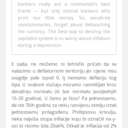
bankers really are a communist’s best
friend — but only central bankers who
print too little money. So, would-be
revolutionaries, forget about debauching
the currency. The best way to destroy the
capitalist system is to worry about inflation
during a depression.
E sada, ne možemo ni tehnički pričati da se
nalazimo u deflatornom teritoriju jer cijene nisu
svagdje pale ispod 0, tj nemamo deflaciju tog
tipa. U svakom slučaju moramo razmišljati kroz
današnju normalu (ili bar normalu posljednjih
15-20 godina). U čemu je štos? Pa jednostavno,
da ste 70ih godina za neku razvijenu zemlju crtali
jednostavnu prilagođenu Phillipsovu krivulju,
neka najviša stopa inflacije koju bi označili na y-
osi bi recimo bila 20ak%. Otkad je inflacija od 2%