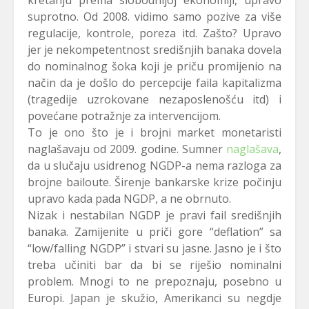
kretanju prema slobodnijoj ekonomiji, upravo
suprotno. Od 2008. vidimo samo pozive za više
regulacije, kontrole, poreza itd. Zašto? Upravo
jer je nekompetentnost središnjih banaka dovela
do nominalnog šoka koji je priču promijenio na
način da je došlo do percepcije faila kapitalizma
(tragedije uzrokovane nezaposlenošću itd) i
povećane potražnje za intervencijom.
To je ono što je i brojni market monetaristi
naglašavaju od 2009. godine. Sumner
naglašava
,
da u slučaju usidrenog NGDP-a nema razloga za
brojne bailoute. Širenje bankarske krize počinju
upravo kada pada NGDP, a ne obrnuto.
Nizak i nestabilan NGDP je pravi fail središnjih
banaka. Zamijenite u priči gore “deflation” sa
“low/falling NGDP” i stvari su jasne. Jasno je i što
treba učiniti bar da bi se riješio nominalni
problem. Mnogi to ne prepoznaju, posebno u
Europi. Japan je skužio, Amerikanci su negdje