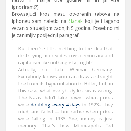
nešto ih manje ove godine, ili ih ja više
ignoriram(?)
Browsajući kroz masu otvorenih tabova na
iphoneu sam naletio na
članak
koji je i lagano
vezan s situacijom zadnjih 5 godina. Posebno mi
je zanimljiv posljednji paragraf.
But there’s still something to the idea that
destroying money destroys democracy and
capitalism like nothing else, right?
Actually, no. Take Weimar Germany.
Everybody knows you can draw a straight
line from its hyperinflation to Hitler, but, in
this case, what everybody knows is wrong.
The Nazis didn’t take power when prices
were
doubling every 4 days
in 1923– they
tried, and failed — but rather when prices
were falling in 1933. See, money is just
memory. That’s how Minneapolis Fed