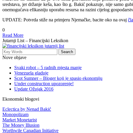
sredstava, jer držanje keša, kao što g. Bakić pokazuje, nije samo gubi
onemogućava efikasniju uporabu resursa na razini cijelog gospodarstva
UPDATE: Potvrda stiže na primjeru Njemačke, bacite oko na ovaj
čl
0
Read More
Jutarnji List – Financijski Leksikon
Nove objave
Svaki robot – 5 radnih mjesta manje
Venezuela gladuje
Scot Sumner – Bloger koji je spasio ekonomiju
Under construction upozorenje!
Update Ožujak 2016
Ekonomski blogovi
Eclectica by Nenad Bakić
Monopolizam
Market Monetarist
The Money Illusion
Worthwile Canadian Initiative