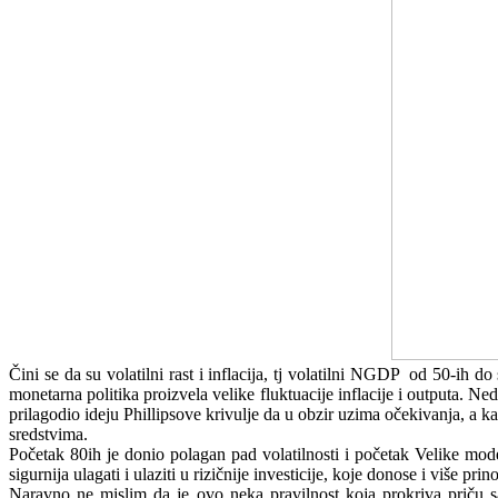
Čini se da su volatilni rast i inflacija, tj volatilni NGDP od 50-ih d
monetarna politika proizvela velike fluktuacije inflacije i outputa. Ne
prilagodio ideju Phillipsove krivulje da u obzir uzima očekivanja, a k
sredstvima.
Početak 80ih je donio polagan pad volatilnosti i početak Velike mode
sigurnija ulagati i ulaziti u rizičnije investicije, koje donose i više pr
Naravno ne mislim da je ovo neka pravilnost koja prokriva priču s