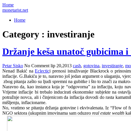
Home
monetarist.net
Home
Category : investiranje
Držanje keša unatoč gubicima i
Petar Sisko
No Comment
lip 20,2013
cash
,
gotovina
,
investiranje
,
mon
Nenad Bakić na
Eclectic
i prenosi istraživanje Blackrock o prinosi
inflacije. G.Bakiću je to, naravno još jedan argument o ulaganju, vjero
zbog pitanja zašto su ljudi spremni na gubitke i što to znači za makr
Naravno da, kao instanca koja je “odgovorna” za inflaciju, koju na
Vrijeme inflacije bi trebalo inducirati ekonomske subjekte na ostavlj
potražnje novca, ali i činjenicom da inflacija dovodi do rasta kamat
mišljenju, inflacionarne.
No, vratimo se pitanju držanja gotovine i ekvivalenata. Iz “Flow of
NGO sektora (ukupnim imovinama sam oduzeo
real estate wealth
kak