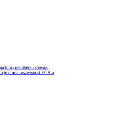
na tone, neoliberali spavaju
o je umrla nezavisnost ECB-a