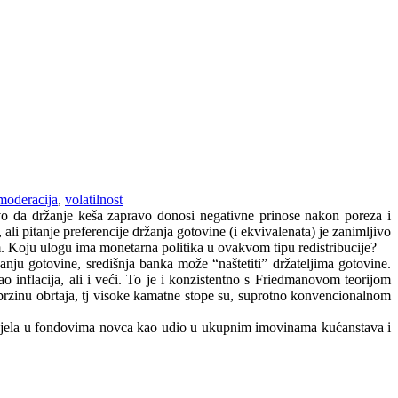
moderacija
,
volatilnost
jivo da držanje keša zapravo donosi negativne prinose nakon poreza i
ali pitanje preferencije držanja gotovine (i ekvivalenata) je zanimljivo
m. Koju ulogu ima monetarna politika u ovakvom tipu redistribucije?
ju gotovine, središnja banka može “naštetiti” držateljima gotovine.
ao inflacija, ali i veći. To je i konzistentno s Friedmanovom teorijom
 brzinu obrtaja, tj visoke kamatne stope su, suprotno konvencionalnom
i udjela u fondovima novca kao udio u ukupnim imovinama kućanstava i