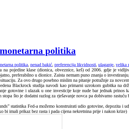
 monetarna politika
etarna politika
,
nenad bakić
,
preferencija likvidnosti
,
ulaganje
,
velika 
ma na pojedine klase (dionica, obveznice, keš) od 2006. gdje je vidl
jatno, preferabilno u dionice. Zaista nemam puno znanja o investiranju, 
o-situaciju. Za ovo drugo posebno mislim na pitanje potražnje za novce
vedena Blackrock studija navodi kao primarni uzrokom gubitka na držan
anje gotovine i ulazak u one investicije koje nude bar jednak prinos k
nih stopa što je dodatni razlog za rješavanje novca pa dobivamo rastuću
 funds” statistika Fed-a možemo konstruirati udio gotovine, depozita 
o bi imali prikaz bez rasta i pada cijena nekretnina prije i nakon krize)