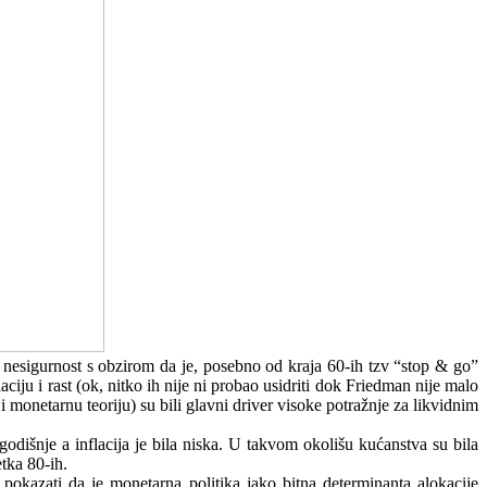
vao nesigurnost s obzirom da je, posebno od kraja 60-ih tzv “stop & go”
ciju i rast (ok, nitko ih nije ni probao usidriti dok Friedman nije malo
 monetarnu teoriju) su bili glavni driver visoke potražnje za likvidnim
odišnje a inflacija je bila niska. U takvom okolišu kućanstva su bila
etka 80-ih.
okazati da je monetarna politika jako bitna determinanta alokacije