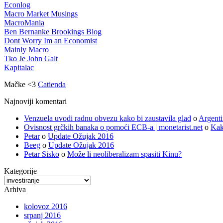
Econlog
Macro Market Musings
MacroMania
Ben Bernanke Brookings Blog
Dont Worry Im an Economist
Mainly Macro
Tko Je John Galt
Kapitalac
Mačke <3
Catienda
Najnoviji komentari
Venzuela uvodi radnu obvezu kako bi zaustavila glad
o
Argenti
Ovisnost grčkih banaka o pomoći ECB-a | monetarist.net
o
Kak
Petar
o
Update Ožujak 2016
Beeg
o
Update Ožujak 2016
Petar Sisko
o
Može li neoliberalizam spasiti Kinu?
Kategorije
Kategorije
Arhiva
kolovoz 2016
srpanj 2016