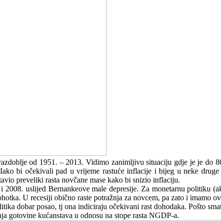
azdoblje od 1951. – 2013. Vidimo zanimljivu situaciju gdje je je do 80-
ako bi očekivali pad u vrijeme rastuće inflacije i bijeg u neke druge
stavio preveliki rasta novčane mase kako bi snizio inflaciju.
i 2008. uslijed Bernankeove male depresije. Za monetarnu politiku (a
otka. U recesiji obično raste potražnja za novcem, pa zato i imamo ov
olitika dobar posao, tj ona indiciraju očekivani rast dohodaka. Pošto s
ržanja gotovine kućanstava u odnosu na stope rasta NGDP-a.