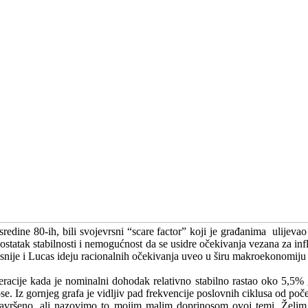
o sredine 80-ih, bili svojevrsni “scare factor” koji je građanima ulije
dostatak stabilnosti i nemogućnost da se usidre očekivanja vezana za infla
asnije i Lucas ideju racionalnih očekivanja uveo u širu makroekonomiju i
racije kada je nominalni dohodak relativno stabilno rastao oko 5,5% g
inose. Iz gornjeg grafa je vidljiv pad frekvencije poslovnih ciklusa od poč
avršeno, ali nazovimo to mojim malim doprinosom ovoj temi. Želim p