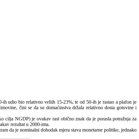
ih udio bio relativno veliih 15-23%, te od 50-ih je rastao a plafon je
 imovine, čini se da su domaćinstva držala relativno dosta gotovine i
ko cilja NGDP) je ovakav rast obično znak da je porasla potražnja za
akav rezultat u 2000-ima.
matram da je nominalni dohodak mjera stava monetarne politike, jednako