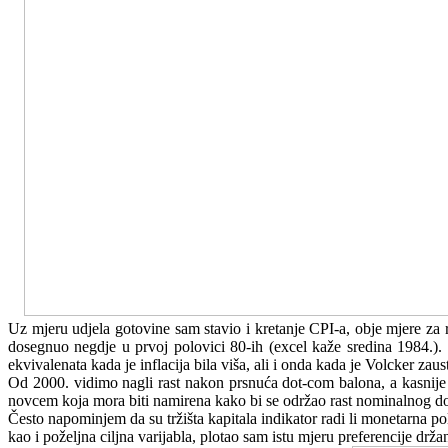
Uz mjeru udjela gotovine sam stavio i kretanje CPI-a, obje mjere za r
dosegnuo negdje u prvoj polovici 80-ih (excel kaže sredina 1984.). I
ekvivalenata kada je inflacija bila viša, ali i onda kada je Volcker zau
Od 2000. vidimo nagli rast nakon prsnuća dot-com balona, a kasnije 
novcem koja mora biti namirena kako bi se održao rast nominalnog doh
Često napominjem da su tržišta kapitala indikator radi li monetarna p
kao i poželjna ciljna varijabla, plotao sam istu mjeru preferencije d