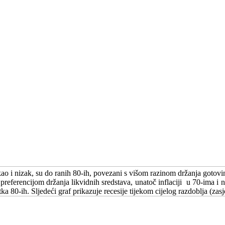
a, kao i nizak, su do ranih 80-ih, povezani s višom razinom držanja go
eferencijom držanja likvidnih sredstava, unatoč inflaciji u 70-ima i niž
80-ih. Sljedeći graf prikazuje recesije tijekom cijelog razdoblja (zasj