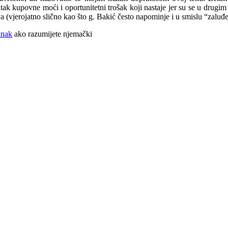
tak kupovne moći i oportunitetni trošak koji nastaje jer su se u drugim 
 (vjerojatno slično kao što g. Bakić često napominje i u smislu “zaluđe
anak
ako razumijete njemački