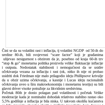
Čini se da su volatilni rast i inflacija, tj volatilni NGDP od 50-ih do
sredine 80-ih, bili svojevrsni “scare factor” koji je građanima
ulijevao nesigurnost s obzirom da je, posebno od kraja 60-ih tzv
“stop & go” monetarna politika proizvela velike fluktuacije inflacije
i outputa. Nedostatak stabilnosti i nemogućnost da se usidre
očekivanja vezana za inflaciju i rast (ok, nitko ih nije ni probao
usidriti dok Friedman nije malo prilagodio ideju Phillipsove krivulje
da u obzir uzima očekivanja, a kasnije i Lucas ideju racionalnih
očekivanja uveo u širu makroekonomiju i monetarnu teoriju) su bili
glavni driver visoke potražnje za likvidnim sredstvima.
Početak 80ih je donio polagan pad volatilnosti i početak Velike
moderacije kada je nominalni dohodak relativno stabilno rastao oko
5,5% godišnje a inflacija je bila niska. U takvom okolišu kućanstva