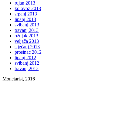
rujan 2013
kolovoz 2013
srpanj 2013
lipanj 2013
svibanj 2013
travanj 2013
ožujak 2013
veljača 2013
siječanj 2013
prosinac 2012
lipanj 2012
svibanj 2012
travanj 2012
Monetarist, 2016