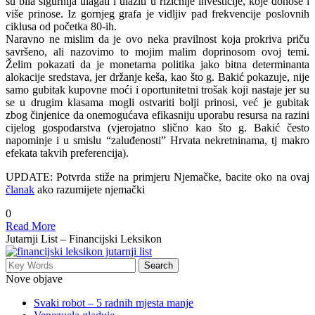
su bila sigurnija ulagati i ulaziti u rizičnije investicije, koje donose i
više prinose. Iz gornjeg grafa je vidljiv pad frekvencije poslovnih
ciklusa od početka 80-ih.
Naravno ne mislim da je ovo neka pravilnost koja prokriva priču
savršeno, ali nazovimo to mojim malim doprinosom ovoj temi.
Želim pokazati da je monetarna politika jako bitna determinanta
alokacije sredstava, jer držanje keša, kao što g. Bakić pokazuje, nije
samo gubitak kupovne moći i oportunitetni trošak koji nastaje jer su
se u drugim klasama mogli ostvariti bolji prinosi, već je gubitak
zbog činjenice da onemogućava efikasniju uporabu resursa na razini
cijelog gospodarstva (vjerojatno slično kao što g. Bakić često
napominje i u smislu “zaluđenosti” Hrvata nekretninama, tj makro
efekata takvih preferencija).
UPDATE: Potvrda stiže na primjeru Njemačke, bacite oko na ovaj
članak
ako razumijete njemački
0
Read More
Jutarnji List – Financijski Leksikon
Nove objave
Svaki robot – 5 radnih mjesta manje