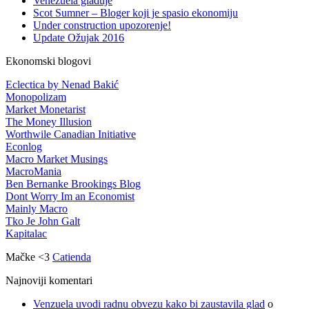
Venezuela gladuje
Scot Sumner – Bloger koji je spasio ekonomiju
Under construction upozorenje!
Update Ožujak 2016
Ekonomski blogovi
Eclectica by Nenad Bakić
Monopolizam
Market Monetarist
The Money Illusion
Worthwile Canadian Initiative
Econlog
Macro Market Musings
MacroMania
Ben Bernanke Brookings Blog
Dont Worry Im an Economist
Mainly Macro
Tko Je John Galt
Kapitalac
Mačke <3
Catienda
Najnoviji komentari
Venzuela uvodi radnu obvezu kako bi zaustavila glad
o