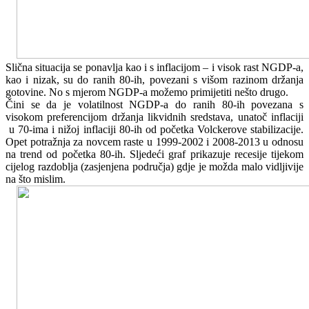
Slična situacija se ponavlja kao i s inflacijom – i visok rast NGDP-a,
kao i nizak, su do ranih 80-ih, povezani s višom razinom držanja
gotovine. No s mjerom NGDP-a možemo primijetiti nešto drugo.
Čini se da je volatilnost NGDP-a do ranih 80-ih povezana s
visokom preferencijom držanja likvidnih sredstava, unatoč inflaciji
u 70-ima i nižoj inflaciji 80-ih od početka Volckerove stabilizacije.
Opet potražnja za novcem raste u 1999-2002 i 2008-2013 u odnosu
na trend od početka 80-ih. Sljedeći graf prikazuje recesije tijekom
cijelog razdoblja (zasjenjena područja) gdje je možda malo vidljivije
na što mislim.