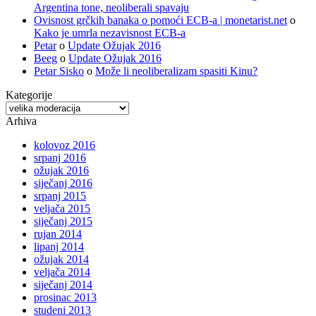
Argentina tone, neoliberali spavaju
Ovisnost grčkih banaka o pomoći ECB-a | monetarist.net
o
Kako je umrla nezavisnost ECB-a
Petar
o
Update Ožujak 2016
Beeg
o
Update Ožujak 2016
Petar Sisko
o
Može li neoliberalizam spasiti Kinu?
Kategorije
Kategorije
Arhiva
kolovoz 2016
srpanj 2016
ožujak 2016
siječanj 2016
srpanj 2015
veljača 2015
siječanj 2015
rujan 2014
lipanj 2014
ožujak 2014
veljača 2014
siječanj 2014
prosinac 2013
studeni 2013