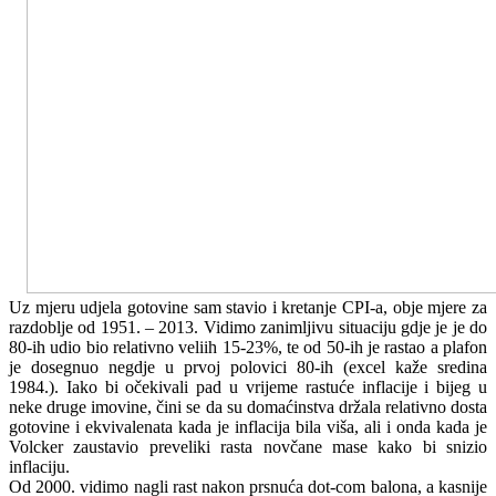
Uz mjeru udjela gotovine sam stavio i kretanje CPI-a, obje mjere za
razdoblje od 1951. – 2013. Vidimo zanimljivu situaciju gdje je je do
80-ih udio bio relativno veliih 15-23%, te od 50-ih je rastao a plafon
je dosegnuo negdje u prvoj polovici 80-ih (excel kaže sredina
1984.). Iako bi očekivali pad u vrijeme rastuće inflacije i bijeg u
neke druge imovine, čini se da su domaćinstva držala relativno dosta
gotovine i ekvivalenata kada je inflacija bila viša, ali i onda kada je
Volcker zaustavio preveliki rasta novčane mase kako bi snizio
inflaciju.
Od 2000. vidimo nagli rast nakon prsnuća dot-com balona, a kasnije