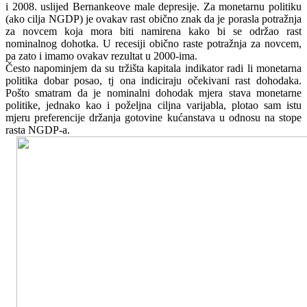
i 2008. uslijed Bernankeove male depresije. Za monetarnu politiku
(ako cilja NGDP) je ovakav rast obično znak da je porasla potražnja
za novcem koja mora biti namirena kako bi se održao rast
nominalnog dohotka. U recesiji obično raste potražnja za novcem,
pa zato i imamo ovakav rezultat u 2000-ima.
Često napominjem da su tržišta kapitala indikator radi li monetarna
politika dobar posao, tj ona indiciraju očekivani rast dohodaka.
Pošto smatram da je nominalni dohodak mjera stava monetarne
politike, jednako kao i poželjna ciljna varijabla, plotao sam istu
mjeru preferencije držanja gotovine kućanstava u odnosu na stope
rasta NGDP-a.