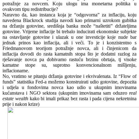
potražnje za novcem. Koju ulogu ima monetarna politika u
ovakvom tipu redistribucije?
Naravno da, kao instanca koja je “odgovorna” za inflaciju, koju
navedena Blackrock studija navodi kao primarni uzrokom gubitka
na držanju gotovine, središnja banka može “naštetiti” držateljima
gotovine. Vrijeme inflacije bi trebalo inducirati ekonomske subjekte
na ostavljanje gotovine i ulazak u one investicije koje nude bar
jednak prinos kao inflacija, ali i veći. To je i konzistentno s
Friedmanovom teorijom potražnje novca, ali i činjenicom da
inflacija dovodi do rasta kamatnih stopa što je dodatni razlog za
rješavanje novca pa dobivamo rastuću brzinu obrtaja, tj visoke
kamatne stope su, suprotno konvencionalnom mišljenju,
inflacionarne.
No, vratimo se pitanju držanja gotovine i ekvivalenata. Iz “Flow of
funds” statistika Fed-a možemo konstruirati udio gotovine, depozita
i udjela u fondovima novca kao udio u ukupnim imovinama
kućanstava i NGO sektora (ukupnim imovinama sam oduzeo
real
estate wealth
kako bi imali prikaz bez rasta i pada cijena nekretnina
prije i nakon krize)