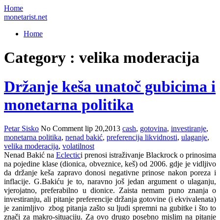
Home
monetarist.net
Home
Category : velika moderacija
Držanje keša unatoč gubicima i
monetarna politika
Petar Sisko
No Comment
lip 20,2013
cash
,
gotovina
,
investiranje
,
monetarna politika
,
nenad bakić
,
preferencija likvidnosti
,
ulaganje
,
velika moderacija
,
volatilnost
Nenad Bakić na
Eclectic
i prenosi istraživanje Blackrock o prinosima
na pojedine klase (dionica, obveznice, keš) od 2006. gdje je vidljivo
da držanje keša zapravo donosi negativne prinose nakon poreza i
inflacije. G.Bakiću je to, naravno još jedan argument o ulaganju,
vjerojatno, preferabilno u dionice. Zaista nemam puno znanja o
investiranju, ali pitanje preferencije držanja gotovine (i ekvivalenata)
je zanimljivo zbog pitanja zašto su ljudi spremni na gubitke i što to
znači za makro-situaciju. Za ovo drugo posebno mislim na pitanje