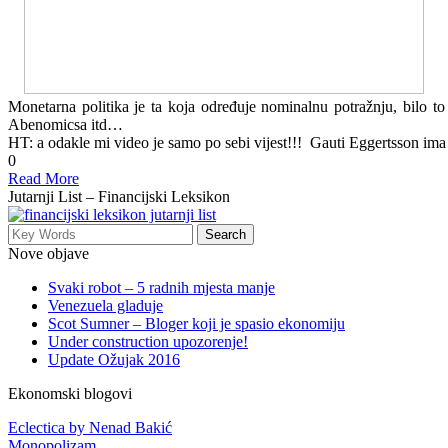
Monetarna politika je ta koja određuje nominalnu potražnju, bilo to
Abenomicsa itd…
HT: a odakle mi video je samo po sebi vijest!!! Gauti Eggertsson im
0
Read More
Jutarnji List – Financijski Leksikon
Nove objave
Svaki robot – 5 radnih mjesta manje
Venezuela gladuje
Scot Sumner – Bloger koji je spasio ekonomiju
Under construction upozorenje!
Update Ožujak 2016
Ekonomski blogovi
Eclectica by Nenad Bakić
Monopolizam