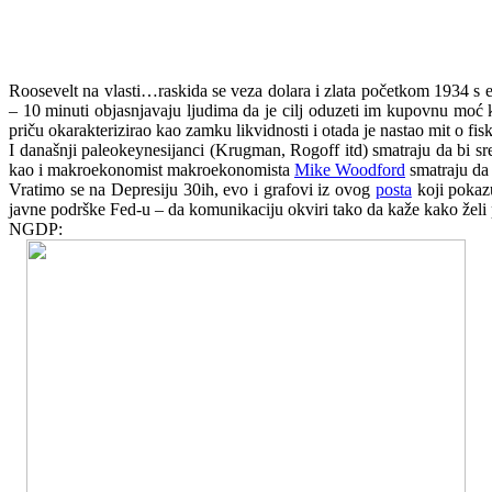
Roosevelt na vlasti…raskida se veza dolara i zlata početkom 1934 
– 10 minuti objasnjavaju ljudima da je cilj oduzeti im kupovnu moć k
priču okarakterizirao kao zamku likvidnosti i otada je nastao mit o fi
I današnji paleokeynesijanci (Krugman, Rogoff itd) smatraju da bi s
kao i makroekonomist makroekonomista
Mike Woodford
smatraju da 
Vratimo se na Depresiju 30ih, evo i grafovi iz ovog
posta
koji pokazu
javne podrške Fed-u – da komunikaciju okviri tako da kaže kako želi 
NGDP: