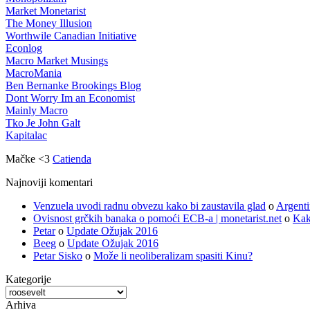
Market Monetarist
The Money Illusion
Worthwile Canadian Initiative
Econlog
Macro Market Musings
MacroMania
Ben Bernanke Brookings Blog
Dont Worry Im an Economist
Mainly Macro
Tko Je John Galt
Kapitalac
Mačke <3
Catienda
Najnoviji komentari
Venzuela uvodi radnu obvezu kako bi zaustavila glad
o
Argenti
Ovisnost grčkih banaka o pomoći ECB-a | monetarist.net
o
Kak
Petar
o
Update Ožujak 2016
Beeg
o
Update Ožujak 2016
Petar Sisko
o
Može li neoliberalizam spasiti Kinu?
Kategorije
Kategorije
Arhiva