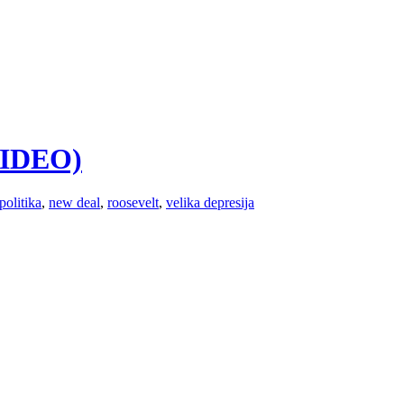
(VIDEO)
politika
,
new deal
,
roosevelt
,
velika depresija