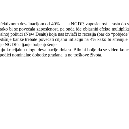
s efektivnom devaluacijom od 40%….. a NGDP, zaposlenost…rastu do ste
ako bi se povećala zaposlenost, pa onda ide objasniti efekte multiplik
skalnoj politici (New Dealu) koja nas izvlači iz recesija (bar do “pobje
redišnje banke trebale povećati ciljanu inflaciju na 4% kako bi smanji
je NGDP ciljanje bolje rješenje.
ju krucijalnu ulogu devaluacije dolara. Bilo bi bolje da se video konc
podići nominalne dohotke građana, a ne troškove života.