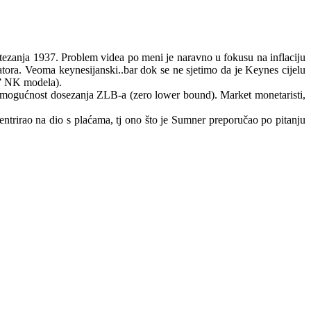
zanja 1937. Problem videa po meni je naravno u fokusu na inflaciju
atora. Veoma keynesijanski..bar dok se ne sjetimo da je Keynes cijelu
de” NK modela).
le mogućnost dosezanja ZLB-a (zero lower bound). Market monetaristi,
entrirao na dio s plaćama, tj ono što je Sumner preporučao po pitanju