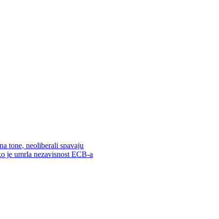
na tone, neoliberali spavaju
o je umrla nezavisnost ECB-a