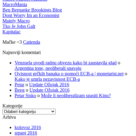
MacroMania
Ben Bernanke Brookings Blog
Dont Worry Im an Economist
Mainly Macro
Tko Je John Galt
Kapitalac
Mačke <3
Catienda
Najnoviji komentari
Venzuela uvodi radnu obvezu kako bi zaustavila glad
o
Argentina tone, neoliberali spavaju
Ovisnost grčkih banaka o pomoći ECB-a | monetarist.net
o
Kako je umrla nezavisnost ECB-a
Petar
o
Update Ožujak 2016
Beeg
o
Update Ožujak 2016
Petar Sisko
o
Može li neoliberalizam spasiti Kinu?
Kategorije
Kategorije
Arhiva
kolovoz 2016
srpanj 2016