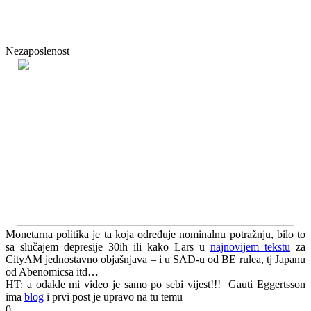
Nezaposlenost
Monetarna politika je ta koja određuje nominalnu potražnju, bilo to
sa slučajem depresije 30ih ili kako Lars u
najnovijem tekstu
za
CityAM jednostavno objašnjava – i u SAD-u od BE rulea, tj Japanu
od Abenomicsa itd…
HT: a odakle mi video je samo po sebi vijest!!! Gauti Eggertsson
ima
blog
i prvi post je upravo na tu temu
0