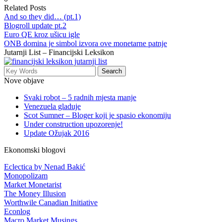
Related Posts
And so they did… (pt.1)
Blogroll update pt.2
Euro QE kroz ušicu igle
ONB domina je simbol izvora ove monetarne patnje
Jutarnji List – Financijski Leksikon
Nove objave
Svaki robot – 5 radnih mjesta manje
Venezuela gladuje
Scot Sumner – Bloger koji je spasio ekonomiju
Under construction upozorenje!
Update Ožujak 2016
Ekonomski blogovi
Eclectica by Nenad Bakić
Monopolizam
Market Monetarist
The Money Illusion
Worthwile Canadian Initiative
Econlog
Macro Market Musings