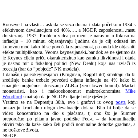
Roosevelt na vlasti…raskida se veza dolara i zlata početkom 1934 s
efektivnom devaluacijom od 40%….. a NGDP, zaposlenost…rastu
do stezanja 1937. Problem videa po meni je naravno u fokusu na
inflaciju – 10 minuti objasnjavaju ljudima da je cilj oduzeti im
kupovnu moć kako bi se povećala zaposlenost, pa onda ide objasniti
efekte multiplikatora. Veoma keynesijanski..bar dok se ne sjetimo da
je Keynes cijelu priču okarakterizirao kao zamku likvidnosti i otada
je nastao mit o fiskalnoj politici (New Dealu) koja nas izvlači iz
recesija (bar do “pobjede” NK modela).
I današnji paleokeynesijanci (Krugman, Rogoff itd) smatraju da bi
središnje banke trebale povećati ciljanu inflaciju na 4% kako bi
smanjile mogućnost dosezanja ZLB-a (zero lower bound). Market
monetaristi, kao i makroekonomist makroekonomista
Mike
Woodford
smatraju da je NGDP ciljanje bolje rješenje.
Vratimo se na Depresiju 30ih, evo i grafovi iz ovog
posta
koji
pokazuju krucijalnu ulogu devaluacije dolara. Bilo bi bolje da se
video koncentrirao na dio s plaćama, tj ono što je Sumner
preporučao po pitanju javne podrške Fed-u – da komunikaciju
okviri tako da kaže kako želi podići nominalne dohotke građana, a
ne troškove života.
NGDP: