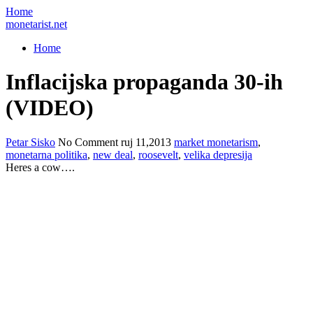
Home
monetarist.net
Home
Inflacijska propaganda 30-ih
(VIDEO)
Petar Sisko
No Comment
ruj 11,2013
market monetarism
,
monetarna politika
,
new deal
,
roosevelt
,
velika depresija
Heres a cow….