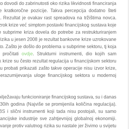
o dovodi do zabrinutosti oko rizika likvidnosti financiranja
 kratkoročne pozicije. Takva percepcija dodatno šteti
lja. Rezultat je ovakav rast spreadova na tržištima novca.
e uzrok krize već simptom postavki financijskog sustava koje
 subprime kriza dovela do potrebe za restrukturiranjem
a rizika u jesen 2008 je rezultat bankovne krize uzrokovane
. Zašto je došlo do problema u subprime sektoru, tj koja
 pročitati
ovdje
. Strukturni instrumenti, dio kojih sam
krize su često rezultat regulacija u financijskom sektoru
probati prikazati zašto takve operacije nisu izvor krize,
nerazumijevanja uloge financijskog sektora u modernoj
ilježavaju funkcioniranje financijskog sustava, su i danas
30ih godina (Najviše se promijenila količina regulacija).
 i slični instrumenti koji tada nisu postojali, su samo
inancijske industrije sve zahtjevnijoj globalnoj ekonomiji.
nje protiv valutnog rizika su nastale jer živimo u svijetu