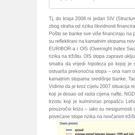
Tj, do kraja 2008 ni jedan SIV (Structu
zbog straha od rizika likvidnosti financir
Pošto se banke sve više financiraju na p
su reflektirani na kamatnim stopama nov
EURIBOR-a i OIS (Overnight Index Swap)
rizika na tržištu. OIS stopa zapravo ukl
smatra da vrijedi hipoteza po kojoj je 
ostvarila prekonoćna stopa – ona nam o
kamatnim stopama središnje banke. Tada
Vidimo da je kroz cijelu 2007 situacija r
koji je dosao od rasta cijena nafte, NG
trzistu koji je kulminirao propašću L
prouzročio krizu – iako su nesigurnosti
povećane stope rizika na novčanim tržiš