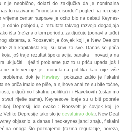
to nije neobično, dolazi do zaključka da je nominalna
anas to nazivamo “monetary disorder” pogled na recesije
to vrijeme centar rasprave je ocito bio na debati Keynes-
je odnio pobjedu, a rezultate takvog razvoja dogadjaja
 ako išta (ne)zna o tom periodu, zaključuje (ponavlja tuđe)
žišnog sistema, a Roosevelt je čovjek koji je New Dealom
 zlih kapitalista koji su krivi za sve. Danas se priča
koja još traje rezultat špekulacija banaka i inovacija na
a uključiti i rješiti probleme (uz to u priču upada još i
alne intervencije jer monetarna politika kao nije više
ao probleme, dok je
Hawtrey
pokazao zašto je fiskalni
ta ne priča imalo se piše, a njihove analize su bile točne,
sti, uključimo fiskalnu politiku) ili Hayekovih (ostanimo
stvari riješe same). Keynesove ideje su u biti pobrale
likoj Depresiji ide ovako : Roosvelt je čovjek koji je
 Velike Depresije tako sto je
devaluirao dola
r. New Deal
wtrey objasnio, a danas i neokeynesijanci znaju, fiskalni
većina onoga što poznajemo (razina regulacije, poreza,