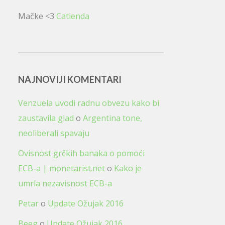
Mačke <3
Catienda
NAJNOVIJI KOMENTARI
Venzuela uvodi radnu obvezu kako bi
zaustavila glad
o
Argentina tone,
neoliberali spavaju
Ovisnost grčkih banaka o pomoći
ECB-a | monetarist.net
o
Kako je
umrla nezavisnost ECB-a
Petar
o
Update Ožujak 2016
Beeg
o
Update Ožujak 2016