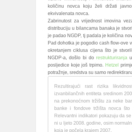
količinu novca koju želi držati jav
ekvivalenata novca.
Zabrinutost za vrijednost imovina vez
distribuciju u bilancama banaka je stvori
je padao NGDP, tj padala je količina nov
Pad dohotka je pogodio cash flow-ove v
okretanjem ciklusa cijena što je stvor
NGDP-a, došlo bi do
restrukturiranja
u 
posljedice koje još trpimo.
Hetzel
primje
potražnje, sredstva su samo redirektirana
Rezultirajući rast rizika likvidn
izvanbilančnih entiteta sredinom 20
na prekonoćnom tržištu za neke banke
banke i fondove tržišta novca što
Relevantni indikatori pokazuju da se s
ni u ljeto 2008. godine, osim normal
koja je počela krajem 2007.