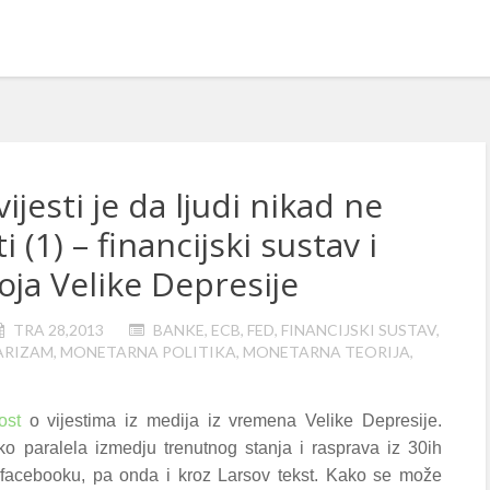
ijesti je da ljudi nikad ne
i (1) – financijski sustav i
roja Velike Depresije
TRA 28,2013
BANKE
,
ECB
,
FED
,
FINANCIJSKI SUSTAV
,
ARIZAM
,
MONETARNA POLITIKA
,
MONETARNA TEORIJA
,
ost
o vijestima iz medija iz vremena Velike Depresije.
ko paralela izmedju trenutnog stanja i rasprava iz 30ih
 facebooku, pa onda i kroz Larsov tekst. Kako se može