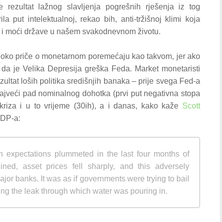
e rezultat lažnog slavljenja pogrešnih rješenja iz tog
la put intelektualnoj, rekao bih, anti-tržišnoj klimi koja
ni i moći države u našem svakodnevnom životu.
de oko priče o monetarnom poremećaju kao takvom, jer ako
 da je Velika Depresija greška Feda. Market monetaristi
zultat loših politika središnjih banaka – prije svega Fed-a
 najveći pad nominalnog dohotka (prvi put negativna stopa
kriza i u to vrijeme (30ih), a i danas, kako kaže
Scott
GDP-a:
expectations plummeted in the last four months of
ned, asset prices fell sharply, and this adversely
jor banks. It was as if governments were trying to bail
ching the leak through which water was pouring in.