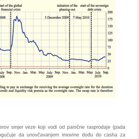
herov smjer veze koji vodi od panične rasprodaje (pada
emogućuje da unovčavanjem imovine dođu do casha za