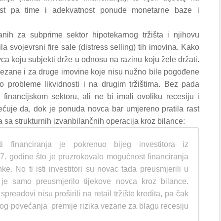
nost pa time i adekvatnost ponude monetarne baze i
anih za subprime sektor hipotekarnog tržišta i njihovu
la svojevrsni fire sale (distress selling) tih imovina. Kako
ca koju subjekti drže u odnosu na razinu koju žele držati.
ezane i za druge imovine koje nisu nužno bile pogođene
ilo probleme likvidnosti i na drugim tržištima. Bez pada
financijskom sektoru, ali ne bi imali ovoliku recesiju i
ćuje da, dok je ponuda novca bar umjereno pratila rast
 sa strukturnih izvanbilančnih operacija kroz bilance:
osti financiranja je pokrenuo bijeg investitora iz
07. godine što je pruzrokovalo mogućnost financiranja
. No ti isti investitori su novac tada preusmjerili u
 je samo preusmjerilo tijekove novca kroz bilance.
preadovi nisu proširili na retail tržište kredita, pa čak
nog povećanja premije rizika vezane za blagu recesiju