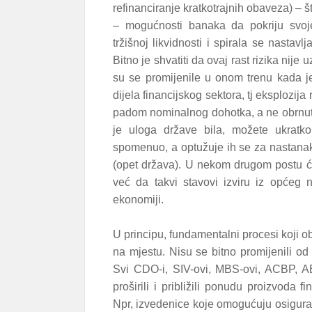
refinanciranje kratkotrajnih obaveza) – št
– mogućnosti banaka da pokriju svoje
tržišnoj likvidnosti i spirala se nastav
Bitno je shvatiti da ovaj rast rizika nij
su se promijenile u onom trenu kada je
dijela financijskog sektora, tj eksplozij
padom nominalnog dohotka, a ne obrnuto
je uloga države bila, možete ukratko
spomenuo, a optužuje ih se za nastanak 
(opet država). U nekom drugom postu ću 
već da takvi stavovi izviru iz općeg 
ekonomiji.
U principu, fundamentalni procesi koji ob
na mjestu. Nisu se bitno promijenili od 
Svi CDO-i, SIV-ovi, MBS-ovi, ACBP, ABS
proširili i približili ponudu proizvoda f
Npr, izvedenice koje omogućuju osigurava