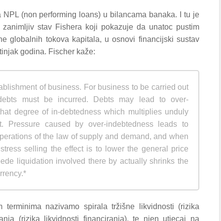
NPL (non performing loans) u bilancama banaka. I tu je
 zanimljiv stav Fishera koji pokazuje da unatoc pustim
ne globalnih tokova kapitala, u osnovi financijski sustav
tinjak godina. Fischer kaže:
ablishment of business. For business to be carried out
ebts must be incurred. Debts may lead to over-
hat degree of in-debtedness which multiplies unduly
t. Pressure caused by over-indebtedness leads to
 operations of the law of supply and demand, and when
tress selling the effect is to lower the general price
ede liquidation involved there by actually shrinks the
rrency.*
m terminima nazivamo spirala tržišne likvidnosti (rizika
iranja (rizika likvidnosti financiranja), te njen utjecaj na