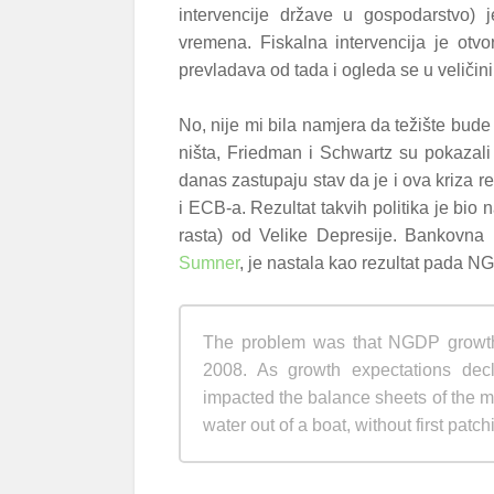
intervencije države u gospodarstvo) j
vremena. Fiskalna intervencija je otvori
prevladava od tada i ogleda se u veliči
No, nije mi bila namjera da težište bu
ništa, Friedman i Schwartz su pokazali
danas zastupaju stav da je i ova kriza re
i ECB-a. Rezultat takvih politika je bio
rasta) od Velike Depresije. Bankovna 
Sumner
, je nastala kao rezultat pada N
The problem was that NGDP growth 
2008. As growth expectations decli
impacted the balance sheets of the ma
water out of a boat, without first pat