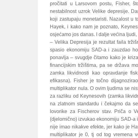
pročitati u Larsovom postu, Fisher, š
nestabilnost uzrok Velike depresije. D
koji zastupaju monetaristi. Nazalost u 
Hayek, i kako nam je poznato, Keynes 
osjećamo jos danas. I dalje većina ljudi,
– Velika Depresija je rezultat faila tr
spasio ekonomiju SAD-a i zauzdao horde
ponavlja – svugdje čitamo kako je kriza 
financijskim tržištima, pa se država mor
zamka likvidnosti kao opravdanje fisk
efikasna). Fisher je točno dijagnozir
multiplikator nula. O ovim ljudima se nis
za razliku od Keynesovih (zamka likvidno
na zlatnom standardu i čekajmo da se 
lovorike za Fischerov stav. Priča o Ve
(djelomično) izvukao ekonomiju SAD-a iz
nije imao nikakve efekte, jer kako je Ha
multiplikator je 0, tj od tog vremena 