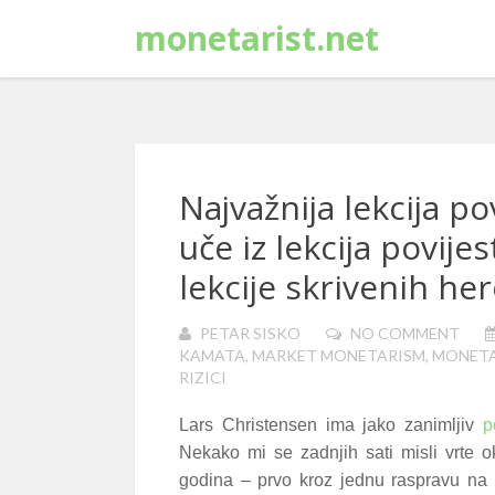
monetarist.net
Najvažnija lekcija pov
uče iz lekcija povijest
lekcije skrivenih he
PETAR SISKO
NO COMMENT
KAMATA
,
MARKET MONETARISM
,
MONET
RIZICI
Lars Christensen ima jako zanimljiv
p
Nekako mi se zadnjih sati misli vrte o
godina – prvo kroz jednu raspravu na