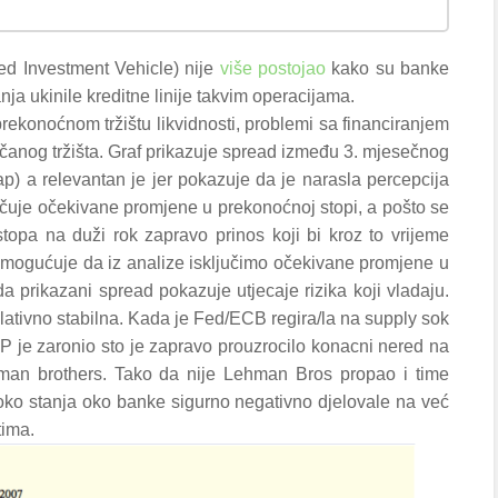
red Investment Vehicle) nije
više postojao
kako su banke
anja ukinile kreditne linije takvim operacijama.
rekonoćnom tržištu likvidnosti, problemi sa financiranjem
čanog tržišta. Graf prikazuje spread između 3. mjesečnog
 a relevantan je jer pokazuje da je narasla percepcija
jučuje očekivane promjene u prekonoćnoj stopi, a pošto se
stopa na duži rok zapravo prinos koji bi kroz to vrijeme
mogućuje da iz analize isključimo očekivane promjene u
 prikazani spread pokazuje utjecaje rizika koji vladaju.
elativno stabilna. Kada je Fed/ECB regira/la na supply sok
DP je zaronio sto je zapravo prouzrocilo konacni nered na
ehman brothers. Tako da nije Lehman Bros propao i time
 oko stanja oko banke sigurno negativno djelovale na već
tima.