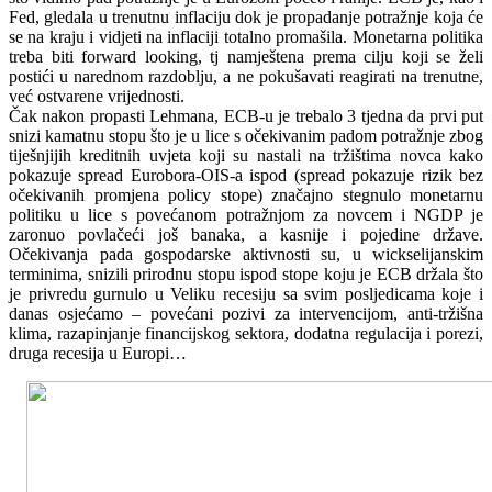
Fed, gledala u trenutnu inflaciju dok je propadanje potražnje koja će
se na kraju i vidjeti na inflaciji totalno promašila. Monetarna politika
treba biti forward looking, tj namještena prema cilju koji se želi
postići u narednom razdoblju, a ne pokušavati reagirati na trenutne,
već ostvarene vrijednosti.
Čak nakon propasti Lehmana, ECB-u je trebalo 3 tjedna da prvi put
snizi kamatnu stopu što je u lice s očekivanim padom potražnje zbog
tiješnjijih kreditnih uvjeta koji su nastali na tržištima novca kako
pokazuje spread Eurobora-OIS-a ispod (spread pokazuje rizik bez
očekivanih promjena policy stope) značajno stegnulo monetarnu
politiku u lice s povećanom potražnjom za novcem i NGDP je
zaronuo povlačeći još banaka, a kasnije i pojedine države.
Očekivanja pada gospodarske aktivnosti su, u wickselijanskim
terminima, snizili prirodnu stopu ispod stope koju je ECB držala što
je privredu gurnulo u Veliku recesiju sa svim posljedicama koje i
danas osjećamo – povećani pozivi za intervencijom, anti-tržišna
klima, razapinjanje financijskog sektora, dodatna regulacija i porezi,
druga recesija u Europi…