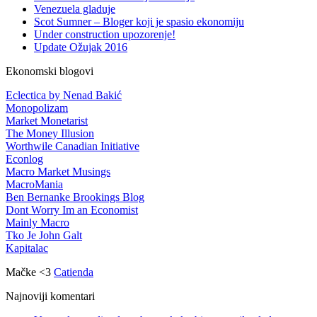
Venezuela gladuje
Scot Sumner – Bloger koji je spasio ekonomiju
Under construction upozorenje!
Update Ožujak 2016
Ekonomski blogovi
Eclectica by Nenad Bakić
Monopolizam
Market Monetarist
The Money Illusion
Worthwile Canadian Initiative
Econlog
Macro Market Musings
MacroMania
Ben Bernanke Brookings Blog
Dont Worry Im an Economist
Mainly Macro
Tko Je John Galt
Kapitalac
Mačke <3
Catienda
Najnoviji komentari