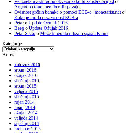
Venzuela uvodi radnu obvezu kako bi zaustavila glad
o
Argentina tone, neoliberali spavaju
Ovisnost grčkih banaka o pomoći ECB-a | monetarist.net
o
Kako je umrla nezavisnost ECB-a
Petar
o
Update Ožujak 2016
Beeg
o
Update Ožujak 2016
Petar Sisko
o
Može li neoliberalizam spasiti Kinu?
Kategorije
Kategorije
Arhiva
kolovoz 2016
srpanj 2016
ožujak 2016
siječanj 2016
srpanj 2015
veljača 2015
siječanj 2015
rujan 2014
lipanj 2014
ožujak 2014
veljača 2014
siječanj 2014
prosinac 2013