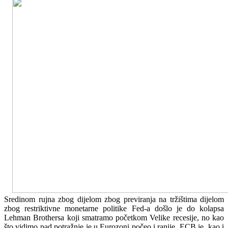
Sredinom rujna zbog dijelom zbog previranja na tržištima dijelom
zbog restriktivne monetarne politike Fed-a došlo je do kolapsa
Lehman Brothersa koji smatramo početkom Velike recesije, no kao
što vidimo pad potražnje je u Eurozoni počeo i ranije. ECB je, kao i