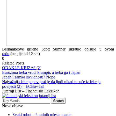
Bernankeove grijehe Scott Sumner ukratko opisuje u ovom
radu
(negdje od 12 str.)
0
Related Posts
ODAKLE KRIZA? (2)
Eurozona treba vrući krumpir, a treba ga i Japan
Japan i zamka likvidnosti? Nope
Najvažnija lekcija povijesti je da ljudi nikad ne uče iz lekcija
povijesti (2) – ECBov fail
Jutarnji List – Financijski Leksikon
Nove objave
Svaki robot – 5 radnih mjesta manje