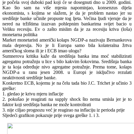
je počela svoj duboki pad koji će se dosegnuti dno u 2009. godini.
Kao što sam na više mjesta napominjao, konsenzus dijela
ekonomista, s kojima se slažem, je da je problem nastao jer su
središnje banke učinile propuste tog ljeta. Većina ljudi vjeruje da je
nered na tržištima izazvan pohlepnim bankarima svijet bacio u
Veliku recesiju. Ev o zašto mislim da je za recesiju kriva (loša)
monetarna politika
Market monetaristi američki kolaps NGDP-a nazivaju Bernankeova
mala depresija. No je li Europa samo bila kolateralna žrtva
američkog sloma ili je i ECB imao ulogu?
Sumnerova kritika kaže da središnja banka ima moć stabilizirati
agregatnu potražnju u lice s bilo kakvim šokovima. Središnja banka
je ta koja određuje nivo agregatne potražnje. Prema tome, kolaps
NGDP-a u ranu jesen 2008. u Europi je isključivo rezulati
neaktivnosti središnje banke.
Konkretno ECB, kojemu je na čelu tada bio J.C. Trichet je učinio 3
greške:
1. gledao je krivu mjeru inflacije
2. pokušao je reagirati na supply shock što nema smisla jer je to
faktor koji središnja banka ne može kontrolirati
3. nije ciljao prognozu već je reagirao na inflaciju iz perioda prije
Sljedeći grafikon pokazuje prije svega greške 1. i 3.