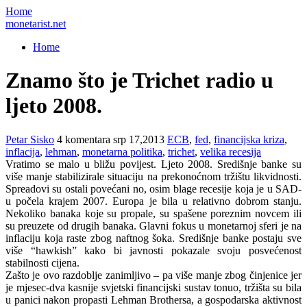
Home
monetarist.net
Home
Znamo što je Trichet radio u
ljeto 2008.
Petar Sisko
4 komentara
srp 17,2013
ECB
,
fed
,
financijska kriza
,
inflacija
,
lehman
,
monetarna politika
,
trichet
,
velika recesija
Vratimo se malo u bližu povijest. Ljeto 2008. Središnje banke su
više manje stabilizirale situaciju na prekonoćnom tržištu likvidnosti.
Spreadovi su ostali povećani no, osim blage recesije koja je u SAD-
u počela krajem 2007. Europa je bila u relativno dobrom stanju.
Nekoliko banaka koje su propale, su spašene poreznim novcem ili
su preuzete od drugih banaka. Glavni fokus u monetarnoj sferi je na
inflaciju koja raste zbog naftnog šoka. Središnje banke postaju sve
više “hawkish” kako bi javnosti pokazale svoju posvećenost
stabilnosti cijena.
Zašto je ovo razdoblje zanimljivo – pa više manje zbog činjenice jer
je mjesec-dva kasnije svjetski financijski sustav tonuo, tržišta su bila
u panici nakon propasti Lehman Brothersa, a gospodarska aktivnost