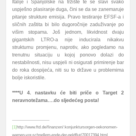
Italije i Španjolske na tržište te se slavi svako
uspješno plasiranje duga, čini se da se zanemaruje
pitanje strukture emisija. Pravo testiranje EFSF-a i
sličnih zaštita bi bilo dugoročnije zaduživanje po
višim stopama. Još jednom, likvidnost dvaju
gigantskih LTRO-a nije inducirala nikakvu
strukturnu promjenu, naprotiv, ako pogledamo na
trenutnu situaciju u kojoj ponovo dolazi do
nestabilnosti, nisu uspjeli ni osigurati primirenje bar
do roka dospijeća, niti su to države u problemima
bolje iskoristile.
****U 4. nastavku će biti priče o Target 2
neravnotežama….do sljedećeg posta!
[1]
http://www.ftd.de/finanzen/:konjunktursorgen-oekonomen-
warnen-vor-schnellem-ende-der-geldflut/70017394.html