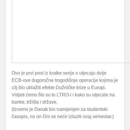
Ovo je prvi post iz kratke serije o utjecaju dvije
ECB-ove dugoročne trogodišnje operacije kojima je
cilj bio ublažiti efekte Dužničke krize u Europi.
Vidjeti ćemo što su to LTRO-i i kako s
u utjecale na
banke, tržišta i države.
(Izvorno je članak bio namijenjen za studentski
časopis, no on čini se neće izlaziti ovaj semestar.)