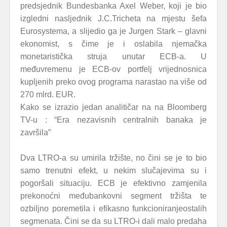
predsjednik Bundesbanka Axel Weber, koji je bio
izgledni nasljednik J.C.Tricheta na mjestu šefa
Eurosystema, a slijedio ga je Jurgen Stark – glavni
ekonomist, s čime je i oslabila njemačka
monetaristička struja unutar ECB-a. U
međuvremenu je ECB-ov portfelj vrijednosnica
kupljenih preko ovog programa narastao na više od
270 mlrd. EUR.
Kako se izrazio jedan analitičar na na Bloomberg
TV-u : “Era nezavisnih centralnih banaka je
završila”
Dva LTRO-a su umirila tržište, no čini se je to bio
samo trenutni efekt, u nekim slučajevima su i
pogoršali situaciju. ECB je efektivno zamjenila
prekonoćni međubankovni segment tržišta te
ozbiljno poremetila i efikasno funkcioniranjeostalih
segmenata. Čini se da su LTRO-i dali malo predaha