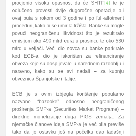
procjenio visoku opasnost da će SHTF
[4]
te je
odlučeno provesti dvije dugoročne operacije ali
ovaj puta s rokom od 3 godine i po full-allotment
proceduri, kako bi se umirila tržišta. Banke su mogle
povući neograničenu likvidnost što je rezultiralo
emisijom oko 490 mlrd eura u prosincu te oko 530
mlrd u veljači. Veći dio novca su banke parkirale
kod ECB-a, dio je iskorišten za refinanciranje
obveza koje su dospijevale u narednom razdoblju i
naravno, kako su se svi nadali – za kupnju
obveznica Španjolske i Italije.
ECB je s ovim izbjegla korištenje popularno
nazvane “bazooke” odnosno neograničenog
proširenja SMP-a (Securities Market Programe) –
direktne monetizacije duga PIGS zemalja. Za
njemačke članove ideja SMP-a je već bila previše
tako da je ostavku još na početku dao tadašnji