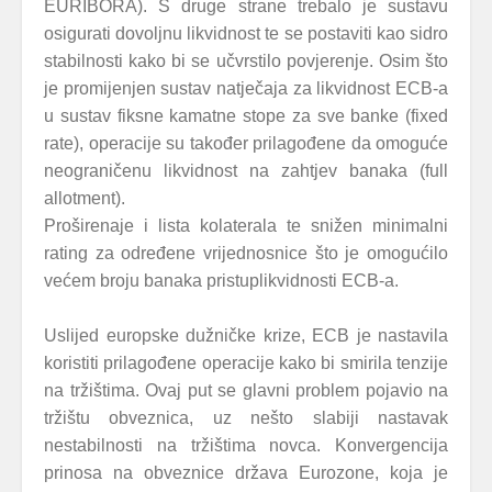
EURIBORA). S druge strane trebalo je sustavu
osigurati dovoljnu likvidnost te se postaviti kao sidro
stabilnosti kako bi se učvrstilo povjerenje. Osim što
je promijenjen sustav natječaja za likvidnost ECB-a
u sustav fiksne kamatne stope za sve banke (fixed
rate), operacije su također prilagođene da omoguće
neograničenu likvidnost na zahtjev banaka (full
allotment).
Proširenaje i lista kolaterala te snižen minimalni
rating za određene vrijednosnice što je omogućilo
većem broju banaka pristuplikvidnosti ECB-a.
Uslijed europske dužničke krize, ECB je nastavila
koristiti prilagođene operacije kako bi smirila tenzije
na tržištima. Ovaj put se glavni problem pojavio na
tržištu obveznica, uz nešto slabiji nastavak
nestabilnosti na tržištima novca. Konvergencija
prinosa na obveznice država Eurozone, koja je