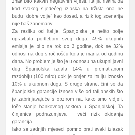
znak bilo kakvih negativnih vijesti. Italija riskira da
kod svakog sljedećeg izlaska na tržišta ona ne
budu “dobre volje” kao dosad, a rizik tog scenarija
nije baš zanemariv.
Za razliku od Italije, Španjolska je nešto bolje
upravljala portfeljom svog duga. 49% ukupnih
emisija je bilo na rok do 3 godine, dok se 32%
odnosi na dug s ročnošću koja je manja od godinu
dana. No problem je što je u odnosu na ukupni javni
dug Španjolska izdala 14% u promatranom
razdoblju (100 mlrd) dok je omjer za Italiju iznosio
10% u ukupnom dugu. S druge strane, čini se da
španjolske garancije iznose više od talijanskih što
je zabrinjavajuće s obzirom na, kako smo vidjeli,
loše stanje bankovnog sektora u Španjolskoj. Ta
činjenica podrazumjeva i veći rizik okidanja
garancija.
Iako se zadnjih mjeseci pomno prati svaki izlazak