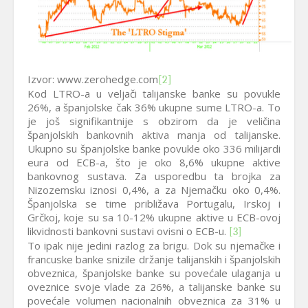
Izvor: www.zerohedge.com
[2]
Kod LTRO-a u veljači talijanske banke su povukle
26%, a španjolske čak 36% ukupne sume LTRO-a. To
je još signifikantnije s obzirom da je veličina
španjolskih bankovnih aktiva manja od talijanske.
Ukupno su španjolske banke povukle oko 336 milijardi
eura od ECB-a, što je oko 8,6% ukupne aktive
bankovnog sustava. Za usporedbu ta brojka za
Nizozemsku iznosi 0,4%, a za Njemačku oko 0,4%.
Španjolska se time približava Portugalu, Irskoj i
Grčkoj, koje su sa 10-12% ukupne aktive u ECB-ovoj
likvidnosti bankovni sustavi ovisni o ECB-u.
[3]
To ipak nije jedini razlog za brigu. Dok su njemačke i
francuske banke snizile držanje talijanskih i španjolskih
obveznica, španjolske banke su povećale ulaganja u
oveznice svoje vlade za 26%, a talijanske banke su
povećale volumen nacionalnih obveznica za 31% u