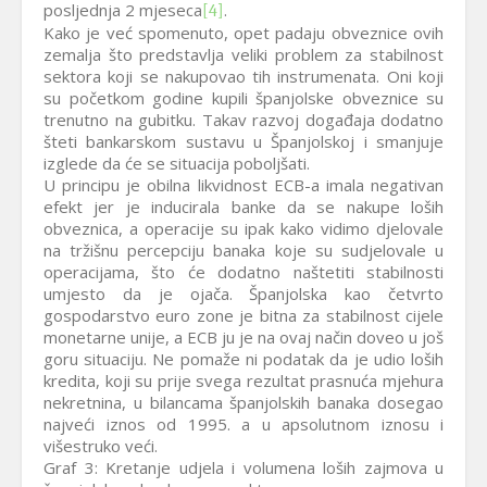
posljednja 2 mjeseca
.
[4]
Kako je već spomenuto, opet padaju obveznice ovih
zemalja što predstavlja veliki problem za stabilnost
sektora koji se nakupovao tih instrumenata. Oni koji
su početkom godine kupili španjolske obveznice su
trenutno na gubitku. Takav razvoj događaja dodatno
šteti bankarskom sustavu u Španjolskoj i smanjuje
izglede da će se situacija poboljšati.
U principu je obilna likvidnost ECB-a imala negativan
efekt jer je inducirala banke da se nakupe loših
obveznica, a operacije su ipak kako vidimo djelovale
na tržišnu percepciju banaka koje su sudjelovale u
operacijama, što će dodatno naštetiti stabilnosti
umjesto da je ojača. Španjolska kao četvrto
gospodarstvo euro zone je bitna za stabilnost cijele
monetarne unije, a ECB ju je na ovaj način doveo u još
goru situaciju. Ne pomaže ni podatak da je udio loših
kredita, koji su prije svega rezultat prasnuća mjehura
nekretnina, u bilancama španjolskih banaka dosegao
najveći iznos od 1995. a u apsolutnom iznosu i
višestruko veći.
Graf 3: Kretanje udjela i volumena loših zajmova u