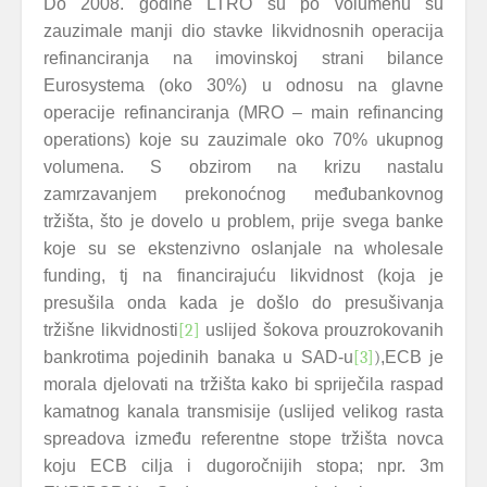
Do 2008. godine LTRO su po volumenu su
zauzimale manji dio stavke likvidnosnih operacija
refinanciranja na imovinskoj strani bilance
Eurosystema (oko 30%) u odnosu na glavne
operacije refinanciranja (MRO – main refinancing
operations) koje su zauzimale oko 70% ukupnog
volumena. S obzirom na krizu nastalu
zamrzavanjem prekonoćnog međubankovnog
tržišta, što je dovelo u problem, prije svega banke
koje su se ekstenzivno oslanjale na wholesale
funding, tj na financirajuću likvidnost (koja je
presušila onda kada je došlo do presušivanja
tržišne likvidnosti
[2]
uslijed šokova prouzrokovanih
bankrotima pojedinih banaka u SAD-u
[3]
)
,ECB je
morala djelovati na tržišta kako bi spriječila raspad
kamatnog kanala transmisije (uslijed velikog rasta
spreadova između referentne stope tržišta novca
koju ECB cilja i dugoročnijih stopa; npr. 3m