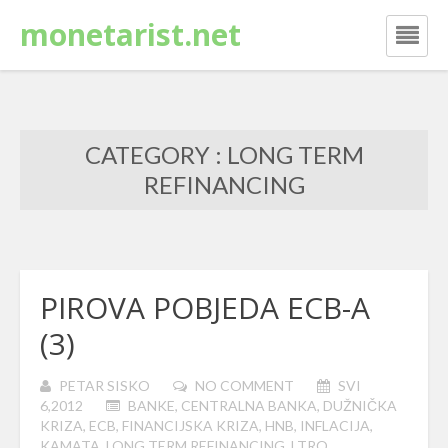
monetarist.net
CATEGORY : LONG TERM
REFINANCING
PIROVA POBJEDA ECB-A
(3)
PETAR SISKO
NO COMMENT
SVI
6,2012
BANKE
,
CENTRALNA BANKA
,
DUŽNIČKA
KRIZA
,
ECB
,
FINANCIJSKA KRIZA
,
HNB
,
INFLACIJA
,
KAMATA
,
LONG TERM REFINANCING
,
LTRO
,