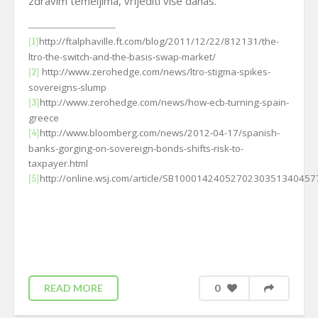
zdravim temeljima, vrijediti više danas.
http://ftalphaville.ft.com/blog/2011/12/22/812131/the-
[1]
ltro-the-switch-and-the-basis-swap-market/
http://www.zerohedge.com/news/ltro-stigma-spikes-
[2]
sovereigns-slump
http://www.zerohedge.com/news/how-ecb-turning-spain-
[3]
greece
http://www.bloomberg.com/news/2012-04-17/spanish-
[4]
banks-gorging-on-sovereign-bonds-shifts-risk-to-
taxpayer.html
http://online.wsj.com/article/SB100014240527023035134045
[5]
READ MORE
0