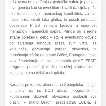
održavana od uvođenja zajedničke valute je postala
divergencija kad su investitori shvatili da cijela priča
oko transfer unije i njemačkog kredibiliteta za sve
neće funkcionirati tako glatko, te počeli prodavati
obveznice PIIGS zemalja bježući u sigurnost
njemačkih i američkih papira. Prinosi su s jedne
strane poletjeli
u nebo – što je eventualno dovelo
do stvaranja fondova spasa svih vrsta, za
koje,inače, garantiraju porezni obveznici, te
napuštanja tržišta od strane Grčke, Portugala i Irske
kroz financiranje iz institucionalnih (MMF, EFSF)
programa pomoći, tj kredita po nižoj stopi od onih
zahtijevanih na tržištima kapitala.
Kada se pozornost okrenula na Španjolsku i Italiju,
a pozivi da se ECB uključi neograničenim
kupovanjem državnih obveznica postajali sve
glasniji – Mario Draghi, predsjednik ECB-a, je