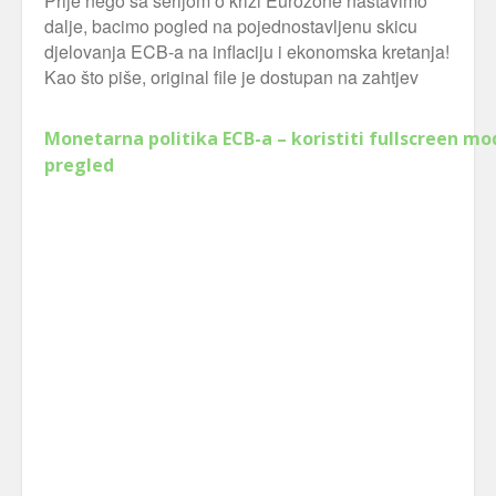
Prije nego sa serijom o krizi Eurozone nastavimo
dalje, bacimo pogled na pojednostavljenu skicu
djelovanja ECB-a na inflaciju i ekonomska kretanja!
Kao što piše, original file je dostupan na zahtjev
Monetarna politika ECB-a – koristiti fullscreen mo
pregled