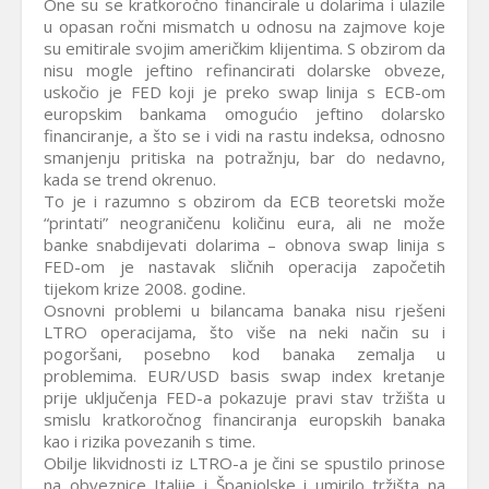
One su se kratkoročno financirale u dolarima i ulazile
u opasan ročni mismatch u odnosu na zajmove koje
su emitirale svojim američkim klijentima. S obzirom da
nisu mogle jeftino refinancirati dolarske obveze,
uskočio je FED koji je preko swap linija s ECB-om
europskim bankama omogućio jeftino dolarsko
financiranje, a što se i vidi na rastu indeksa, odnosno
smanjenju pritiska na potražnju, bar do nedavno,
kada se trend okrenuo.
To je i razumno s obzirom da ECB teoretski može
“printati” neograničenu količinu eura, ali ne može
banke snabdijevati dolarima – obnova swap linija s
FED-om je nastavak sličnih operacija započetih
tijekom krize 2008. godine.
Osnovni problemi u bilancama banaka nisu rješeni
LTRO operacijama, što više na neki način su i
pogoršani, posebno kod banaka zemalja u
problemima. EUR/USD basis swap index kretanje
prije uključenja FED-a pokazuje pravi stav tržišta u
smislu kratkoročnog financiranja europskih banaka
kao i rizika povezanih s time.
Obilje likvidnosti iz LTRO-a je čini se spustilo prinose
na obveznice Italije i Španjolske i umirilo tržišta na