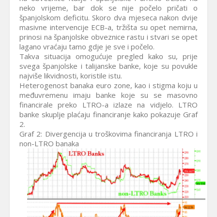
neko vrijeme, bar dok se nije počelo pričati o
španjolskom deficitu. Skoro dva mjeseca nakon dvije
masivne intervencije ECB-a, tržišta su opet nemirna,
prinosi na španjolske obveznice rastu i stvari se opet
lagano vraćaju tamo gdje je sve i počelo.
Takva situacija omogućuje pregled kako su, prije
svega španjolske i talijanske banke, koje su povukle
najviše likvidnosti, koristile istu.
Heterogenost banaka euro zone, kao i stigma koju u
međuvremenu imaju banke koje su se masovno
financirale preko LTRO-a izlaze na vidjelo. LTRO
banke skuplje plaćaju financiranje kako pokazuje Graf
2.
Graf 2: Divergencija u troškovima financiranja LTRO i
non-LTRO banaka