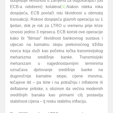
dodjeljuje likvidnost u zamjenu za odgovarajući (od
ECB-a odobreni) kolateral
[1]
.Nakon isteka roka
dospijeća, ECB povlači istu likvidnost u obrnutoj
transakciji. Rokovi dospijeća glavnih operacija su 1
tjedan, dok je rok za LTRO u vremenu prije krize
iznosio jedino 3 mjeseca. ECB koristi ove operacije
kako bi “štimao” likvidnost bankovnog sustava i
utjecao na kamatnu stopu prekonoćnog tržišta
novca koja služi kao početna točka transmisijskog
mehanizma središnje banke. Transmisijski
mehanizam u najjednostavnijim terminima
označava djelovanje središnje banke na
dugoročnije kamatne stope, cijene imovina,
tečajeve itd – pa time i na potražnju i inflatorne ili
deflatorne pritiske, s obzirom da većina modernih
središnjih banaka kao primarni cilj postavlja
stabilnost cijena – tj nisku stabilnu inflaciju.