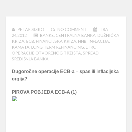
PETAR SISKO
NO COMMENT
TRA
24,2012
BANKE
,
CENTRALNA BANKA
,
DUŽNIČKA
KRIZA
,
ECB
,
FINANCIJSKA KRIZA
,
HNB
,
INFLACIJA
,
KAMATA
,
LONG TERM REFINANCING
,
LTRO
,
OPERACIJE OTVORENOG TRŽIŠTA
,
SPREAD
,
SREDIŠNJA BANKA
Dugoročne operacije ECB-a – spas ili inflacijska
orgija?
PIROVA POBJEDA ECB-A (1)