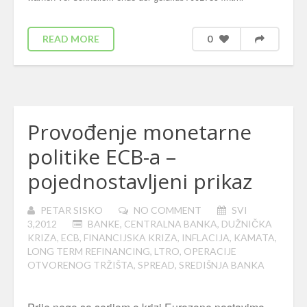
READ MORE
0
Provođenje monetarne
politike ECB-a –
pojednostavljeni prikaz
PETAR SISKO
NO COMMENT
SVI
3,2012
BANKE
,
CENTRALNA BANKA
,
DUŽNIČKA
KRIZA
,
ECB
,
FINANCIJSKA KRIZA
,
INFLACIJA
,
KAMATA
,
LONG TERM REFINANCING
,
LTRO
,
OPERACIJE
OTVORENOG TRŽIŠTA
,
SPREAD
,
SREDIŠNJA BANKA