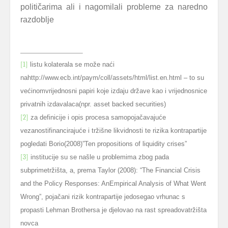
političarima ali i nagomilali probleme za naredno
razdoblje
[1]
listu kolaterala se može naći
nahttp://www.ecb.int/paym/coll/assets/html/list.en.html – to su
većinomvrijednosni papiri koje izdaju države kao i vrijednosnice
privatnih izdavalaca(npr. asset backed securities)
[2]
za definicije i opis procesa samopojačavajuće
vezanostifinancirajuće i tržišne likvidnosti te rizika kontrapartije
pogledati Borio(2008)”Ten propositions of liquidity crises”
[3]
institucije su se našle u problemima zbog pada
subprimetržišta, a, prema Taylor (2008): “
The Financial Crisis
and the Policy Responses: AnEmpirical Analysis of What Went
Wrong”, pojačani rizik kontrapartije jedosegao vrhunac s
propasti Lehman Brothersa je djelovao na rast spreadovatržišta
novca