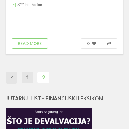
[4]
S*** hit the fan
READ MORE
0
1
2
JUTARNJI LIST – FINANCIJSKI LEKSIKON