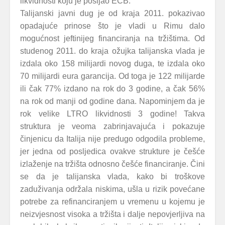
likvidnosti koju je posijao ECB.
Talijanski javni dug je od kraja 2011. pokazivao
opadajuće prinose što je vladi u Rimu dalo
mogućnost jeftinijeg financiranja na tržištima. Od
studenog 2011. do kraja ožujka talijanska vlada je
izdala oko 158 milijardi novog duga, te izdala oko
70 milijardi eura garancija. Od toga je 122 milijarde
ili čak 77% izdano na rok do 3 godine, a čak 56%
na rok od manji od godine dana. Napominjem da je
rok velike LTRO likvidnosti 3 godine! Takva
struktura je veoma zabrinjavajuća i pokazuje
činjenicu da Italija nije predugo odgodila probleme,
jer jedna od posljedica ovakve strukture je češće
izlaženje na tržišta odnosno češće financiranje. Čini
se da je talijanska vlada, kako bi troškove
zaduživanja održala niskima, ušla u rizik povećane
potrebe za refinanciranjem u vremenu u kojemu je
neizvjesnost visoka a tržišta i dalje nepovjerljiva na