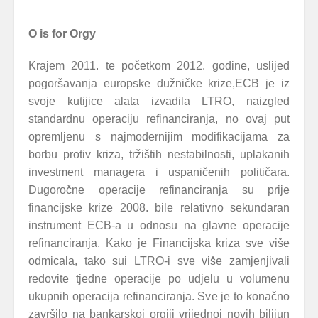
O is for Orgy
Krajem 2011. te početkom 2012. godine, uslijed
pogoršavanja europske dužničke krize,ECB je iz
svoje kutijice alata izvadila LTRO, naizgled
standardnu operaciju refinanciranja, no ovaj put
opremljenu s najmodernijim modifikacijama za
borbu protiv kriza, tržištih nestabilnosti, uplakanih
investment managera i uspaničenih političara.
Dugoročne operacije refinanciranja su prije
financijske krize 2008. bile relativno sekundaran
instrument ECB-a u odnosu na glavne operacije
refinanciranja. Kako je Financijska kriza sve više
odmicala, tako sui LTRO-i sve više zamjenjivali
redovite tjedne operacije po udjelu u volumenu
ukupnih operacija refinanciranja. Sve je to konačno
završilo na bankarskoj orgiji vrijednoj novih bilijun