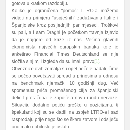
gotova u kratkom razdoblju.
Koliko je ograničena “pomoć” LTRO-a možemo
vidjeti na primjeru “uspješnih” zaduživanja Italije i
Španjolske kroz posljednjih par mjeseci. Troškovi
su pali, a i sam Draghi je početkom travnja izjavio
da je najgore od krize iz nas. Većina glavnih
ekonomista najvećih europskih banaka koje je
anketirao Financial Times Deutschland se nije
složila s njim, i izgleda da su imali pravo
[1]
.
Obveznice ovih zemalja su opet počele padati, čime
se počeo povećavati spread u prinosima u odnosu
na benchmark njemački 10 godišnji dug. Već
spomenuta priča promašenog cilja za španjolski
deficit proračuna je započela novu rundu nervoze.
Situaciju dodatno potiču greške u pozicijama, tj
špekulanti koji su se kladili na uspjeh LTRO-a i sad
rasprodaju prije nego što se škare zatvore i odsiječu
ono malo dobiti što je ostalo.